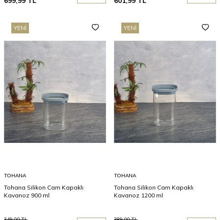
699,99
TL
601,99
TL
YENI
YENI
TOHANA
TOHANA
Tohana Silikon Cam Kapaklı
Tohana Silikon Cam Kapaklı
Kavanoz 900 ml
Kavanoz 1200 ml
349,00
TL
389,00
TL