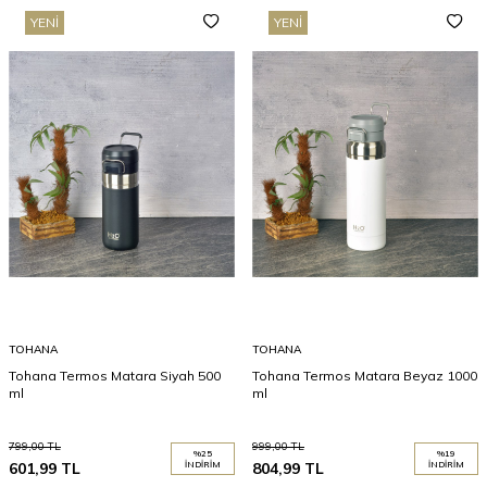
YENI
YENI
TOHANA
TOHANA
Tohana Termos Matara Siyah 500
Tohana Termos Matara Beyaz 1000
ml
ml
799,00
TL
999,00
TL
%
25
%
19
601,99
TL
İNDIRIM
804,99
TL
İNDIRIM