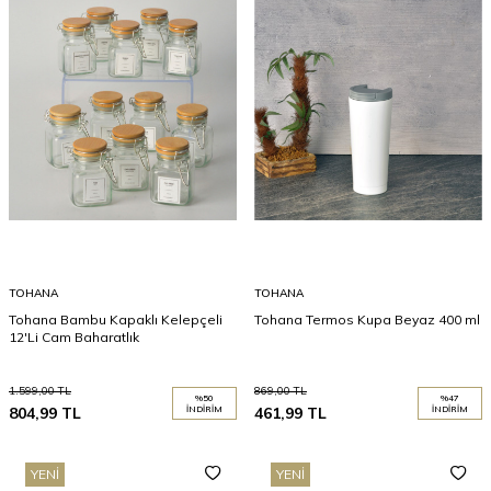
TOHANA
TOHANA
Tohana Bambu Kapaklı Kelepçeli
Tohana Termos Kupa Beyaz 400 ml
12'Li Cam Baharatlık
1.599,00
TL
869,00
TL
%
50
%
47
804,99
TL
İNDIRIM
461,99
TL
İNDIRIM
YENI
YENI