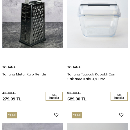
TOHANA
TOHANA
Tohana Metal Kulp Rende
Tohana Tutacak Kapaklı Cam
Saklama Kabı 3,9 Litre
499,00
TL
999,00
TL
%
44
%
31
279,99
TL
İNDIRIM
689,00
TL
İNDIRIM
YENI
YENI