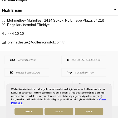
Önemli Bilgiler
Hızlı Erişim
Mahmutbey Mahallesi, 2414 Sokak, No:5, Tepe Plaza, 34218
Bağcılar / İstanbul / Türkiye
444 10 10
onlinedestek@gallerycrystal.com.tr
Web sitemizde size daha iyi hizmet verebilmek için çerezler kullanılmaktadır.
Kabul Et seçeneği ile tüm çerezleri kabul edebilir, Reddet seçeneği ile zorunlu
çerezler haricindeki tüm çerezleri reddedebilir veya Çerez Ayarları seçeneği
ile çerezler hakkında daha fazla bilgi alıp tercihlerinizi yönetebilirsiniz.
Çerez
Politikası
Kabul Et
Reddet
Ayarlar