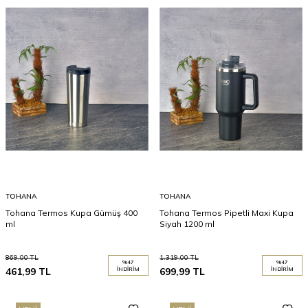
TOHANA
TOHANA
Tohana Termos Kupa Gümüş 400
Tohana Termos Pipetli Maxi Kupa
ml
Siyah 1200 ml
869,00
TL
1.319,00
TL
%
47
%
47
461,99
TL
İNDIRIM
699,99
TL
İNDIRIM