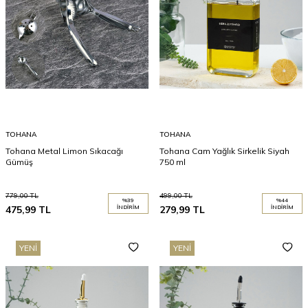
TOHANA
TOHANA
Tohana Metal Limon Sıkacağı
Tohana Cam Yağlık Sirkelik Siyah
Gümüş
750 ml
779,00
TL
499,00
TL
%
39
%
44
475,99
TL
İNDIRIM
279,99
TL
İNDIRIM
YENI
YENI