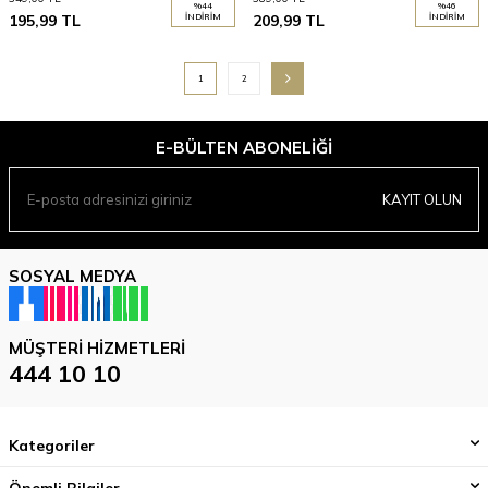
%
44
%
46
195,99
TL
İNDIRIM
209,99
TL
İNDIRIM
1
2
E-BÜLTEN ABONELIĞI
KAYIT OLUN
SOSYAL MEDYA
MÜŞTERI HIZMETLERI
444 10 10
Kategoriler