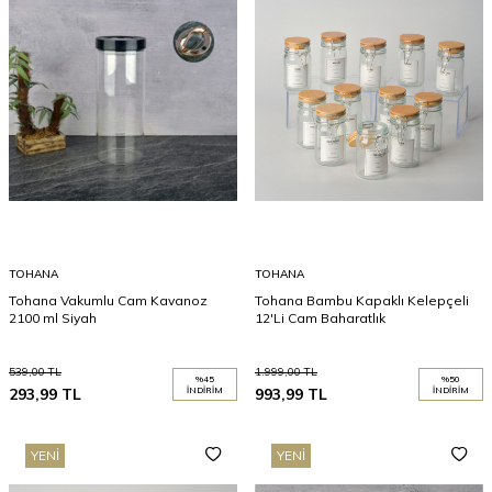
TOHANA
TOHANA
Tohana Vakumlu Cam Kavanoz
Tohana Bambu Kapaklı Kelepçeli
2100 ml Siyah
12'Li Cam Baharatlık
539,00
TL
1.999,00
TL
%
45
%
50
293,99
TL
İNDIRIM
993,99
TL
İNDIRIM
YENI
YENI