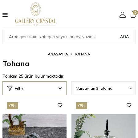
0
ARA
ANASAYFA
TOHANA
Tohana
Toplam
25
ürün bulunmaktadır.
Filtre
YENI
YENI