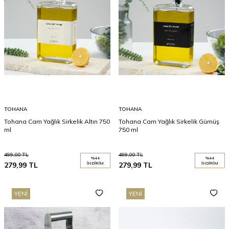
TOHANA
TOHANA
Tohana Cam Yağlık Sirkelik Altın 750
Tohana Cam Yağlık Sirkelik Gümüş
ml
750 ml
499,00
TL
499,00
TL
%
44
%
44
279,99
TL
İNDIRIM
279,99
TL
İNDIRIM
YENI
YENI