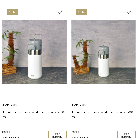
YENI
YENI
TOHANA
TOHANA
Tohana Termos Matara Beyaz 750
Tohana Termos Matara Beyaz 500
ml
ml
899,00
TL
799,00
TL
%
22
%
25
İNDIRIM
İNDIRIM