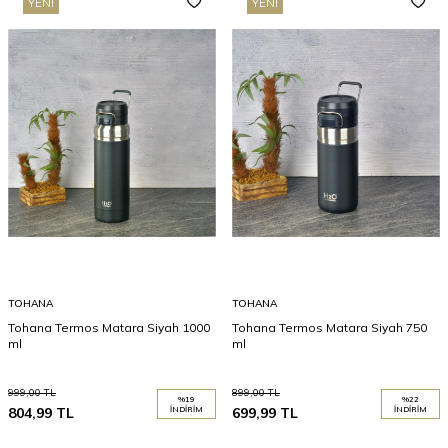
YENI
YENI
TOHANA
TOHANA
Tohana Termos Matara Siyah 1000
Tohana Termos Matara Siyah 750
ml
ml
999,00
TL
899,00
TL
%
19
%
22
804,99
TL
İNDIRIM
699,99
TL
İNDIRIM