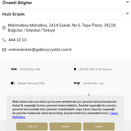
Önemli Bilgiler
Hızlı Erişim
Mahmutbey Mahallesi, 2414 Sokak, No:5, Tepe Plaza, 34218
Bağcılar / İstanbul / Türkiye
444 10 10
onlinedestek@gallerycrystal.com.tr
Web sitemizde size daha iyi hizmet verebilmek için çerezler kullanılmaktadır.
Kabul Et seçeneği ile tüm çerezleri kabul edebilir, Reddet seçeneği ile zorunlu
çerezler haricindeki tüm çerezleri reddedebilir veya Çerez Ayarları seçeneği
ile çerezler hakkında daha fazla bilgi alıp tercihlerinizi yönetebilirsiniz.
Çerez
Politikası
Kabul Et
Reddet
Ayarlar