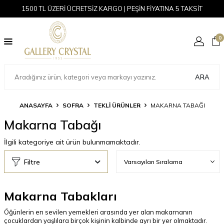
1500 TL ÜZERİ ÜCRETSİZ KARGO | PEŞİN FİYATINA 5 TAKSİT
0
ARA
ANASAYFA
SOFRA
TEKLI ÜRÜNLER
MAKARNA TABAĞI
Makarna Tabağı
İlgili kategoriye ait ürün bulunmamaktadır.
Filtre
Makarna Tabakları
Öğünlerin en sevilen yemekleri arasında yer alan makarnanın
çocuklardan yaşlılara birçok kişinin kalbinde ayrı bir yer olmaktadır.