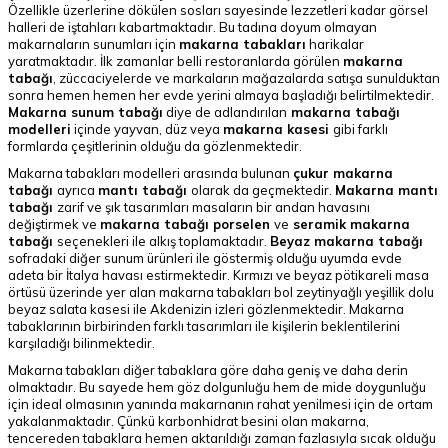
Özellikle üzerlerine dökülen sosları sayesinde lezzetleri kadar görsel
halleri de iştahları kabartmaktadır. Bu tadına doyum olmayan
makarnaların sunumları için
makarna tabakları
harikalar
yaratmaktadır. İlk zamanlar belli restoranlarda görülen
makarna
tabağı
, züccaciyelerde ve markaların mağazalarda satışa sunulduktan
sonra hemen hemen her evde yerini almaya başladığı belirtilmektedir.
Makarna sunum tabağı
diye de adlandırılan
makarna tabağı
modelleri
içinde yayvan, düz veya
makarna kasesi
gibi farklı
formlarda çeşitlerinin olduğu da gözlenmektedir.
Makarna tabakları modelleri arasında bulunan
çukur makarna
tabağı
ayrıca
mantı tabağı
olarak da geçmektedir.
Makarna mantı
tabağı
zarif ve şık tasarımları
masaların bir andan havasını
değiştirmek ve
makarna tabağı porselen
ve
seramik makarna
tabağı
seçenekleri ile alkış toplamaktadır.
Beyaz makarna tabağı
sofradaki diğer sunum ürünleri ile göstermiş olduğu uyumda evde
adeta bir İtalya havası estirmektedir. Kırmızı ve beyaz pötikareli masa
örtüsü üzerinde yer alan makarna tabakları bol zeytinyağlı yeşillik dolu
beyaz salata kasesi ile Akdenizin izleri gözlenmektedir. Makarna
tabaklarının birbirinden farklı tasarımları ile kişilerin beklentilerini
karşıladığı bilinmektedir.
Makarna tabakları diğer tabaklara göre daha geniş ve daha derin
olmaktadır. Bu sayede hem göz dolgunluğu hem de mide doygunluğu
için ideal olmasının yanında makarnanın rahat yenilmesi için de ortam
yakalanmaktadır. Çünkü karbonhidrat besini olan makarna,
tencereden tabaklara hemen aktarıldığı zaman fazlasıyla sıcak olduğu