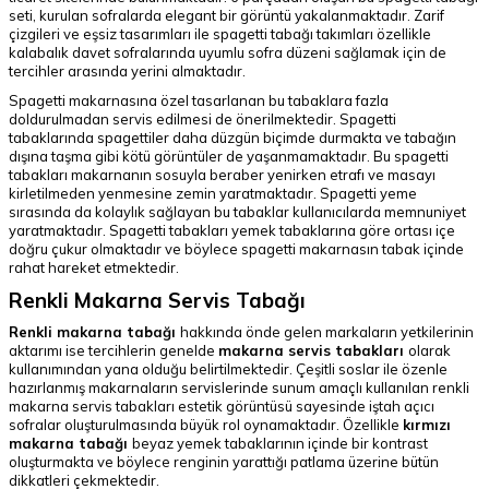
seti, kurulan sofralarda elegant bir görüntü yakalanmaktadır. Zarif
çizgileri ve eşsiz tasarımları ile spagetti tabağı takımları özellikle
kalabalık davet sofralarında uyumlu sofra düzeni sağlamak için de
tercihler arasında yerini almaktadır.
Spagetti makarnasına özel tasarlanan bu tabaklara fazla
doldurulmadan servis edilmesi de önerilmektedir. Spagetti
tabaklarında spagettiler daha düzgün biçimde durmakta ve tabağın
dışına taşma gibi kötü görüntüler de yaşanmamaktadır. Bu spagetti
tabakları makarnanın sosuyla beraber yenirken etrafı ve masayı
kirletilmeden yenmesine zemin yaratmaktadır. Spagetti yeme
sırasında da kolaylık sağlayan bu tabaklar kullanıcılarda memnuniyet
yaratmaktadır. Spagetti tabakları yemek tabaklarına göre ortası içe
doğru çukur olmaktadır ve böylece spagetti makarnasın tabak içinde
rahat hareket etmektedir.
Renkli Makarna Servis Tabağı
Renkli makarna tabağı
hakkında önde gelen markaların yetkilerinin
aktarımı ise tercihlerin genelde
makarna servis tabakları
olarak
kullanımından yana olduğu belirtilmektedir. Çeşitli soslar ile özenle
hazırlanmış makarnaların servislerinde sunum amaçlı kullanılan renkli
makarna servis tabakları estetik görüntüsü sayesinde iştah açıcı
sofralar oluşturulmasında büyük rol oynamaktadır. Özellikle
kırmızı
makarna tabağı
beyaz yemek tabaklarının içinde bir kontrast
oluşturmakta ve böylece renginin yarattığı patlama üzerine bütün
dikkatleri çekmektedir.