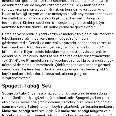
turuncu, sarı gibi daha nice renk seçeneklerini barındırmakta ayrıca
desenli modelleri de beğeni kazanmaktadır. Bulaşık makinesinde
rahatça yıkanan, ısıya dayanıklı, mikrop barındırmayan, uzun yıllar
kullanım özelliği taşıyan ve leke tutmayan büyük boy makarna tabakları
her mutfakta bulunmanın yanında şık bir ev hediyesi niteliği de
taşımaktadır. Kişilerin sevdikleri için seçip, beğenip ve aldığı büyük
makarna tabakları anlamlı bir hatıra yerine de geçmektedir.
Porselen ve seramik dışında keramika materyallinin de büyük makarna
tabaklarının üretiminde yer alması mağaza raflarından
gözlenmektedir. Genellikle düz renk ve yuvarlak tasarlanan keramika
büyük makarna tabaklarının çiçek ve yazı motifleri de barındırdığı
bilinmektedir. Büyük salata tabakları malzemesi, boyutu ve renk ile
deseni ne olursa olsun istenirse set istenirse de tek tek satılmaktadır.
Tek, 2’li, 4’lü ve 6’lı modellerinin piyasalarda rahatlıkla bulunması birçok
müşteriyi de memnun etmektedir. Çünkü mağazalara sadece gezmek
amaçlı giren kişilerin büyük bir kısmının görür görmez beğenip aldığı
büyük makarna tabakları ile kasa noktalarına gittiği de
vurgulanmaktadır.
Spagetti Tabağı Seti
Spagetti tabağı
yemesi biraz zor olan bu makarna türünün daha
rahat tüketilmesi için güzel bir ürün olmaktadır. Spagetti yerken çatala
alınıp kaşık sayesinde çatala dolama metodunun en kolay sağlandığı
uzun makarna tabağı
anların keyfini çıkartmak için tasarlanmaktadır.
Makarna tabağı seti
niteliğiyle
6 li makarna tabağı
mağaza ve e-
ticaret sitelerinde bulunmaktadır. 6 parçadan oluşan bu spagetti tabağı