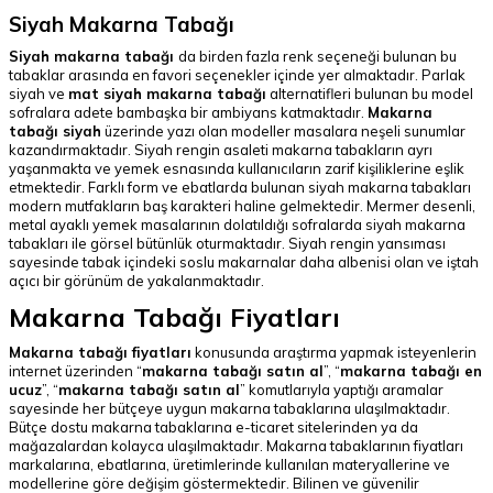
Siyah Makarna Tabağı
Siyah makarna tabağı
da birden fazla renk seçeneği bulunan bu
tabaklar arasında en favori seçenekler içinde yer almaktadır. Parlak
siyah ve
mat siyah makarna tabağı
alternatifleri bulunan bu model
sofralara adete bambaşka bir ambiyans katmaktadır.
Makarna
tabağı siyah
üzerinde yazı olan modeller masalara neşeli sunumlar
kazandırmaktadır. Siyah rengin asaleti makarna tabakların ayrı
yaşanmakta ve yemek esnasında kullanıcıların zarif kişiliklerine eşlik
etmektedir. Farklı form ve ebatlarda bulunan siyah makarna tabakları
modern mutfakların baş karakteri haline gelmektedir. Mermer desenli,
metal ayaklı yemek masalarının dolatıldığı sofralarda siyah makarna
tabakları ile görsel bütünlük oturmaktadır. Siyah rengin yansıması
sayesinde tabak içindeki soslu makarnalar daha albenisi olan ve iştah
açıcı bir görünüm de yakalanmaktadır.
Makarna Tabağı Fiyatları
Makarna tabağı fiyatları
konusunda araştırma yapmak isteyenlerin
internet üzerinden “
makarna tabağı satın al
”, “
makarna tabağı en
ucuz
”, “
makarna tabağı satın al
” komutlarıyla yaptığı aramalar
sayesinde her bütçeye uygun makarna tabaklarına ulaşılmaktadır.
Bütçe dostu makarna tabaklarına e-ticaret sitelerinden ya da
mağazalardan kolayca ulaşılmaktadır. Makarna tabaklarının fiyatları
markalarına, ebatlarına, üretimlerinde kullanılan materyallerine ve
modellerine göre değişim göstermektedir. Bilinen ve güvenilir