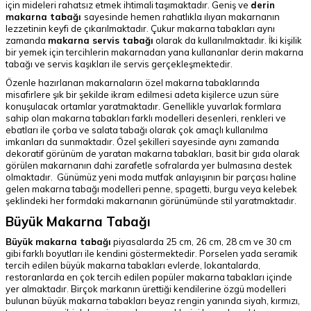
için mideleri rahatsız etmek ihtimali taşımaktadır. Geniş ve
derin
makarna tabağı
sayesinde hemen rahatlıkla ılıyan makarnanın
lezzetinin keyfi de çıkarılmaktadır. Çukur makarna tabakları aynı
zamanda
makarna servis tabağı
olarak da kullanılmaktadır. İki kişilik
bir yemek için tercihlerin makarnadan yana kullananlar derin makarna
tabağı ve servis kaşıkları ile servis gerçekleşmektedir.
Özenle hazırlanan makarnaların özel makarna tabaklarında
misafirlere şık bir şekilde ikram edilmesi adeta kişilerce uzun süre
konuşulacak ortamlar yaratmaktadır. Genellikle yuvarlak formlara
sahip olan makarna tabakları farklı modelleri desenleri, renkleri ve
ebatları ile çorba ve salata tabağı olarak çok amaçlı kullanılma
imkanları da sunmaktadır. Özel şekilleri sayesinde aynı zamanda
dekoratif görünüm de yaratan makarna tabakları, basit bir gıda olarak
görülen makarnanın dahi zarafetle sofralarda yer bulmasına destek
olmaktadır. Günümüz yeni moda mutfak anlayışının bir parçası haline
gelen makarna tabağı modelleri penne, spagetti, burgu veya kelebek
şeklindeki her formdaki makarnanın görünümünde stil yaratmaktadır.
Büyük Makarna Tabağı
Büyük makarna tabağı
piyasalarda 25 cm, 26 cm, 28 cm ve 30 cm
gibi farklı boyutları ile kendini göstermektedir. Porselen yada seramik
tercih edilen büyük makarna tabakları evlerde, lokantalarda,
restoranlarda en çok tercih edilen popüler makarna tabakları içinde
yer almaktadır. Birçok markanın ürettiği kendilerine özgü modelleri
bulunan büyük makarna tabakları beyaz rengin yanında siyah, kırmızı,