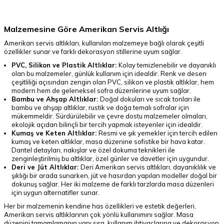
Malzemesine Göre Amerikan Servis Altlığı
Amerikan servis altlıkları, kullanılan malzemeye bağlı olarak çeşitli
özellikler sunar ve farklı dekorasyon stillerine uyum sağlar.
PVC, Silikon ve Plastik Altlıklar:
Kolay temizlenebilir ve dayanıklı
olan bu malzemeler, günlük kullanım için idealdir. Renk ve desen
çeşitliliği açısından zengin olan PVC, silikon ve plastik altlıklar, hem
modern hem de geleneksel sofra düzenlerine uyum sağlar.
Bambu ve Ahşap Altlıklar:
Doğal dokuları ve sıcak tonları ile
bambu ve ahşap altlıklar, rustik ve doğa temalı sofralar için
mükemmeldir. Sürdürülebilir ve çevre dostu malzemeler olmaları,
ekolojik açıdan bilinçli bir tercih yapmak isteyenler için idealdir.
Kumaş ve Keten Altlıklar:
Resmi ve şık yemekler için tercih edilen
kumaş ve keten altlıklar, masa düzenine sofistike bir hava katar.
Dantel detayları, nakışlar ve özel dokuma teknikleri ile
zenginleştirilmiş bu altlıklar, özel günler ve davetler için uygundur.
Deri ve Jüt Altlıklar:
Deri Amerikan servis altlıkları, dayanıklılık ve
şıklığı bir arada sunarken, jüt ve hasırdan yapılan modeller doğal bir
dokunuş sağlar. Her iki malzeme de farklı tarzlarda masa düzenleri
için uygun alternatifler sunar.
Her bir malzemenin kendine has özellikleri ve estetik değerleri,
Amerikan servis altlıklarının çok yönlü kullanımını sağlar. Masa
düzenini tamamlamanın yanı sıra, kullanım ihtiyaçlarına ve dekorasyon