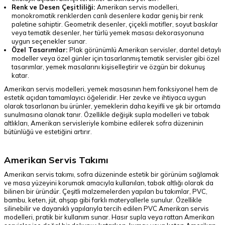
Renk ve Desen Çeşitliliği:
Amerikan servis modelleri,
monokromatik renklerden canlı desenlere kadar geniş bir renk
paletine sahiptir. Geometrik desenler, çiçekli motifler, soyut baskılar
veya tematik desenler, her türlü yemek masası dekorasyonuna
uygun seçenekler sunar.
Özel Tasarımlar:
Plak görünümlü Amerikan servisler, dantel detaylı
modeller veya özel günler için tasarlanmış tematik servisler gibi özel
tasarımlar, yemek masalarını kişiselleştirir ve özgün bir dokunuş
katar.
Amerikan servis modelleri, yemek masasının hem fonksiyonel hem de
estetik açıdan tamamlayıcı öğeleridir. Her zevke ve ihtiyaca uygun
olarak tasarlanan bu ürünler, yemeklerin daha keyifli ve şık bir ortamda
sunulmasına olanak tanır. Özellikle değişik supla modelleri ve tabak
altlıkları, Amerikan servisleriyle kombine edilerek sofra düzeninin
bütünlüğü ve estetiğini artırır.
Amerikan Servis Takımı
Amerikan servis takımı, sofra düzeninde estetik bir görünüm sağlamak
ve masa yüzeyini korumak amacıyla kullanılan, tabak altlığı olarak da
bilinen bir üründür. Çeşitli malzemelerden yapılan bu takımlar, PVC,
bambu, keten, jüt, ahşap gibi farklı materyallerle sunulur. Özellikle
silinebilir ve dayanıklı yapılarıyla tercih edilen PVC Amerikan servis
modelleri, pratik bir kullanım sunar. Hasır supla veya rattan Amerikan