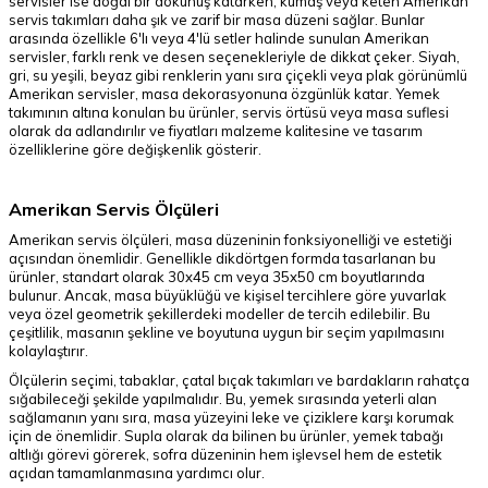
servisler ise doğal bir dokunuş katarken, kumaş veya keten Amerikan
servis takımları daha şık ve zarif bir masa düzeni sağlar. Bunlar
arasında özellikle 6'lı veya 4'lü setler halinde sunulan Amerikan
servisler, farklı renk ve desen seçenekleriyle de dikkat çeker. Siyah,
gri, su yeşili, beyaz gibi renklerin yanı sıra çiçekli veya plak görünümlü
Amerikan servisler, masa dekorasyonuna özgünlük katar. Yemek
takımının altına konulan bu ürünler, servis örtüsü veya masa suflesi
olarak da adlandırılır ve fiyatları malzeme kalitesine ve tasarım
özelliklerine göre değişkenlik gösterir.
Amerikan Servis Ölçüleri
Amerikan servis ölçüleri, masa düzeninin fonksiyonelliği ve estetiği
açısından önemlidir. Genellikle dikdörtgen formda tasarlanan bu
ürünler, standart olarak 30x45 cm veya 35x50 cm boyutlarında
bulunur. Ancak, masa büyüklüğü ve kişisel tercihlere göre yuvarlak
veya özel geometrik şekillerdeki modeller de tercih edilebilir. Bu
çeşitlilik, masanın şekline ve boyutuna uygun bir seçim yapılmasını
kolaylaştırır.
Ölçülerin seçimi, tabaklar, çatal bıçak takımları ve bardakların rahatça
sığabileceği şekilde yapılmalıdır. Bu, yemek sırasında yeterli alan
sağlamanın yanı sıra, masa yüzeyini leke ve çiziklere karşı korumak
için de önemlidir. Supla olarak da bilinen bu ürünler, yemek tabağı
altlığı görevi görerek, sofra düzeninin hem işlevsel hem de estetik
açıdan tamamlanmasına yardımcı olur.