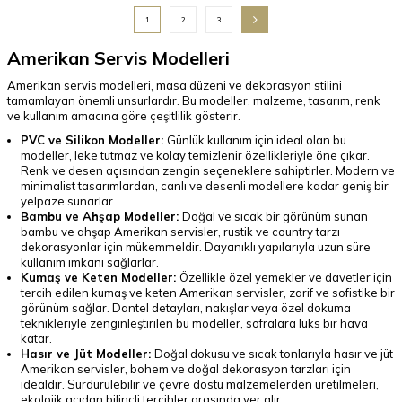
1
2
3
Amerikan Servis Modelleri
Amerikan servis modelleri, masa düzeni ve dekorasyon stilini
tamamlayan önemli unsurlardır. Bu modeller, malzeme, tasarım, renk
ve kullanım amacına göre çeşitlilik gösterir.
PVC ve Silikon Modeller:
Günlük kullanım için ideal olan bu
modeller, leke tutmaz ve kolay temizlenir özellikleriyle öne çıkar.
Renk ve desen açısından zengin seçeneklere sahiptirler. Modern ve
minimalist tasarımlardan, canlı ve desenli modellere kadar geniş bir
yelpaze sunarlar.
Bambu ve Ahşap Modeller:
Doğal ve sıcak bir görünüm sunan
bambu ve ahşap Amerikan servisler, rustik ve country tarzı
dekorasyonlar için mükemmeldir. Dayanıklı yapılarıyla uzun süre
kullanım imkanı sağlarlar.
Kumaş ve Keten Modeller:
Özellikle özel yemekler ve davetler için
tercih edilen kumaş ve keten Amerikan servisler, zarif ve sofistike bir
görünüm sağlar. Dantel detayları, nakışlar veya özel dokuma
teknikleriyle zenginleştirilen bu modeller, sofralara lüks bir hava
katar.
Hasır ve Jüt Modeller:
Doğal dokusu ve sıcak tonlarıyla hasır ve jüt
Amerikan servisler, bohem ve doğal dekorasyon tarzları için
idealdir. Sürdürülebilir ve çevre dostu malzemelerden üretilmeleri,
ekolojik açıdan bilinçli tercihler arasında yer alır.