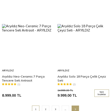
ARYILDIZ
ARYILDIZ
Aryıldız Neo-Ceramic 7 Parça
Aryıldız Solo 18 Parça Çelik Çeyiz
Tencere Seti Antrasit
Seti
(1)
(2)
14.999,00
TL
%
33
8.999,00
TL
9.999,00
TL
İNDIRIM
1
2
3
…