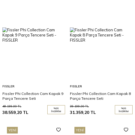
FISSLER
FISSLER
Fissler Phi Collection Cam Kapak 9
Fissler Phi Collection Cam Kapak 8
Parça Tencere Seti
Parça Tencere Seti
48.199,00
TL
39.199,00
TL
%
20
%
20
38.559,20
TL
İNDIRIM
31.359,20
TL
İNDIRIM
YENI
YENI