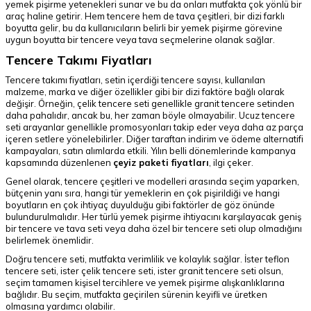
yemek pişirme yetenekleri sunar ve bu da onları mutfakta çok yönlü bir
araç haline getirir. Hem tencere hem de tava çeşitleri, bir dizi farklı
boyutta gelir, bu da kullanıcıların belirli bir yemek pişirme görevine
uygun boyutta bir tencere veya tava seçmelerine olanak sağlar.
Tencere Takımı Fiyatları
Tencere takımı fiyatları, setin içerdiği tencere sayısı, kullanılan
malzeme, marka ve diğer özellikler gibi bir dizi faktöre bağlı olarak
değişir. Örneğin, çelik tencere seti genellikle granit tencere setinden
daha pahalıdır, ancak bu, her zaman böyle olmayabilir. Ucuz tencere
seti arayanlar genellikle promosyonları takip eder veya daha az parça
içeren setlere yönelebilirler. Diğer taraftan indirim ve ödeme alternatifi
kampayaları, satın alımlarda etkili. Yılın belli dönemlerinde kampanya
kapsamında düzenlenen
çeyiz paketi fiyatları
, ilgi çeker.
Genel olarak, tencere çeşitleri ve modelleri arasında seçim yaparken,
bütçenin yanı sıra, hangi tür yemeklerin en çok pişirildiği ve hangi
boyutların en çok ihtiyaç duyulduğu gibi faktörler de göz önünde
bulundurulmalıdır. Her türlü yemek pişirme ihtiyacını karşılayacak geniş
bir tencere ve tava seti veya daha özel bir tencere seti olup olmadığını
belirlemek önemlidir.
Doğru tencere seti, mutfakta verimlilik ve kolaylık sağlar. İster teflon
tencere seti, ister çelik tencere seti, ister granit tencere seti olsun,
seçim tamamen kişisel tercihlere ve yemek pişirme alışkanlıklarına
bağlıdır. Bu seçim, mutfakta geçirilen sürenin keyifli ve üretken
olmasına yardımcı olabilir.