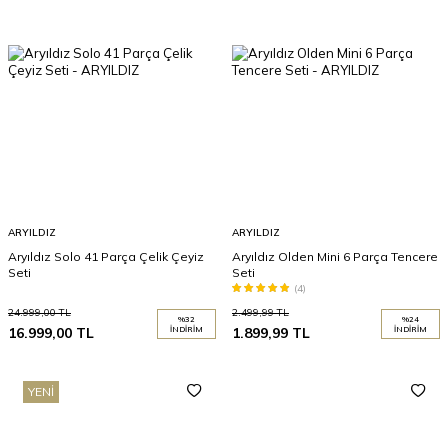
ARYILDIZ
ARYILDIZ
Aryıldız Solo 41 Parça Çelik Çeyiz
Aryıldız Olden Mini 6 Parça Tencere
Seti
Seti
(4)
24.999,00
TL
2.499,99
TL
%
32
%
24
16.999,00
TL
İNDIRIM
1.899,99
TL
İNDIRIM
YENI