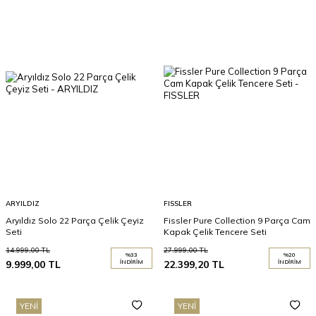
ARYILDIZ
FISSLER
Aryıldız Solo 22 Parça Çelik Çeyiz
Fissler Pure Collection 9 Parça Cam
Seti
Kapak Çelik Tencere Seti
14.999,00
TL
27.999,00
TL
%
33
%
20
9.999,00
TL
İNDIRIM
22.399,20
TL
İNDIRIM
YENI
YENI