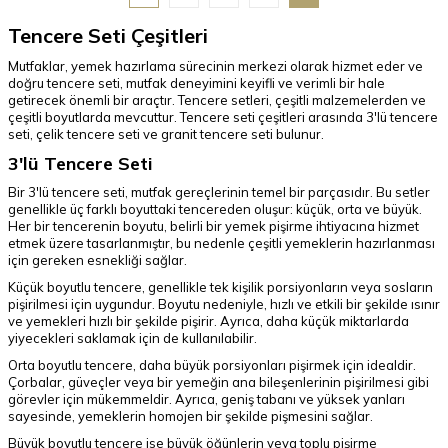
Tencere Seti Çeşitleri
Mutfaklar, yemek hazırlama sürecinin merkezi olarak hizmet eder ve
doğru tencere seti, mutfak deneyimini keyifli ve verimli bir hale
getirecek önemli bir araçtır. Tencere setleri, çeşitli malzemelerden ve
çeşitli boyutlarda mevcuttur. Tencere seti çeşitleri arasında 3'lü tencere
seti, çelik tencere seti ve granit tencere seti bulunur.
3'lü Tencere Seti
Bir 3'lü tencere seti, mutfak gereçlerinin temel bir parçasıdır. Bu setler
genellikle üç farklı boyuttaki tencereden oluşur: küçük, orta ve büyük.
Her bir tencerenin boyutu, belirli bir yemek pişirme ihtiyacına hizmet
etmek üzere tasarlanmıştır, bu nedenle çeşitli yemeklerin hazırlanması
için gereken esnekliği sağlar.
Küçük boyutlu tencere, genellikle tek kişilik porsiyonların veya sosların
pişirilmesi için uygundur. Boyutu nedeniyle, hızlı ve etkili bir şekilde ısınır
ve yemekleri hızlı bir şekilde pişirir. Ayrıca, daha küçük miktarlarda
yiyecekleri saklamak için de kullanılabilir.
Orta boyutlu tencere, daha büyük porsiyonları pişirmek için idealdir.
Çorbalar, güveçler veya bir yemeğin ana bileşenlerinin pişirilmesi gibi
görevler için mükemmeldir. Ayrıca, geniş tabanı ve yüksek yanları
sayesinde, yemeklerin homojen bir şekilde pişmesini sağlar.
Büyük boyutlu tencere ise büyük öğünlerin veya toplu pişirme