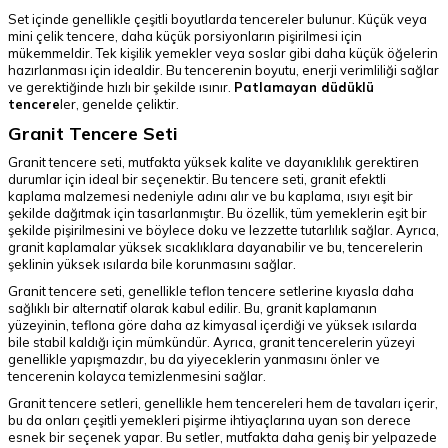
Set içinde genellikle çeşitli boyutlarda tencereler bulunur. Küçük veya
mini çelik tencere, daha küçük porsiyonların pişirilmesi için
mükemmeldir. Tek kişilik yemekler veya soslar gibi daha küçük öğelerin
hazırlanması için idealdir. Bu tencerenin boyutu, enerji verimliliği sağlar
ve gerektiğinde hızlı bir şekilde ısınır.
Patlamayan düdüklü
tencere
ler, genelde çeliktir.
Granit Tencere Seti
Granit tencere seti, mutfakta yüksek kalite ve dayanıklılık gerektiren
durumlar için ideal bir seçenektir. Bu tencere seti, granit efektli
kaplama malzemesi nedeniyle adını alır ve bu kaplama, ısıyı eşit bir
şekilde dağıtmak için tasarlanmıştır. Bu özellik, tüm yemeklerin eşit bir
şekilde pişirilmesini ve böylece doku ve lezzette tutarlılık sağlar. Ayrıca,
granit kaplamalar yüksek sıcaklıklara dayanabilir ve bu, tencerelerin
şeklinin yüksek ısılarda bile korunmasını sağlar.
Granit tencere seti, genellikle teflon tencere setlerine kıyasla daha
sağlıklı bir alternatif olarak kabul edilir. Bu, granit kaplamanın
yüzeyinin, teflona göre daha az kimyasal içerdiği ve yüksek ısılarda
bile stabil kaldığı için mümkündür. Ayrıca, granit tencerelerin yüzeyi
genellikle yapışmazdır, bu da yiyeceklerin yanmasını önler ve
tencerenin kolayca temizlenmesini sağlar.
Granit tencere setleri, genellikle hem tencereleri hem de tavaları içerir,
bu da onları çeşitli yemekleri pişirme ihtiyaçlarına uyan son derece
esnek bir seçenek yapar. Bu setler, mutfakta daha geniş bir yelpazede