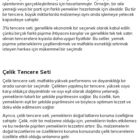
işlemlerinin gerçekleştirilmesi için tasarlanmıştır. Örneğin, bir aile
yemeği veya bir parti için farklı yemekler hazırlamak için idealdir. Bu tür
bir tencere, büyük miktarlarda malzemeyi aynı anda işlemeye yetecek
kapasiteye sahiptir.
3'lü tencere seti, genellikle ekonomik bir seçenek olarak kabul edilir,
çünkü birçok farklı pişirme ihtiyacını karşılar ve genellikle tek tek satın
alınan tencerelere kıyasla daha uygun fiyatlıdır. Bu setler, yemek
pişirme yeteneklerini çeşitlendirmek ve mutfakta esnekliği artırmak
isteyen herkes için mükemmel bir seçimdir.
Çelik Tencere Seti
Çelik tencere seti, mutfakta yüksek performans ve dayanıklılığı bir
arada sunan bir seçimdir. Çelikten yapılmış bir tencere, yüksek ısıya
karşı oldukça dayanıklıdır ve ısıyı eşit olarak dağıtma yeteneği,
yemeklerin tutarlı bir şekilde pişirilmesini sağlar. Bu özellik, tüm
yemeklerin eşit bir şekilde pişirilmesini ve böylece optimum lezzet ve
doku elde edilmesini sağlar.
Ayrıca, çelik tencere seti, yemeklerin doğal tatlarını koruma özelliğine
sahiptir. Çelik, nötr bir malzeme olduğu için, yemeklerin tadını etkilemez
ve bu nedenle pişirilen yemeklerin lezzetini artırır. Bu, malzemelerin
doğal lezzetlerini ve özelliklerini koruma konusunda çelik tencerelerin
özellikle etkili olduğu anlamına gelir.