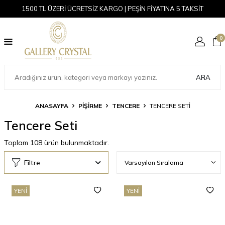
1500 TL ÜZERİ ÜCRETSİZ KARGO | PEŞİN FİYATINA 5 TAKSİT
0
ARA
ANASAYFA
PİŞİRME
TENCERE
TENCERE SETI
Tencere Seti
Toplam
108
ürün bulunmaktadır.
Filtre
YENI
YENI