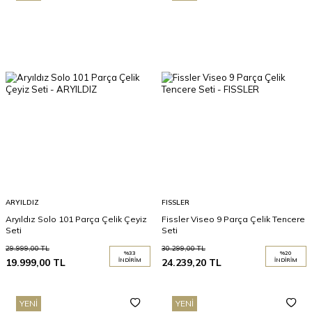
ARYILDIZ
FISSLER
Aryıldız Solo 101 Parça Çelik Çeyiz
Fissler Viseo 9 Parça Çelik Tencere
Seti
Seti
29.999,00
TL
30.299,00
TL
%
33
%
20
19.999,00
TL
İNDIRIM
24.239,20
TL
İNDIRIM
YENI
YENI