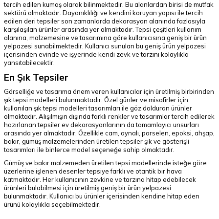
tercih edilen kumaş olarak bilinmektedir. Bu alanlardan birisi de mutfak
sektörü olmaktadır. Dayanıklılığı ve kendini koruyan yapısı ile tercih
edilen deri tepsiler son zamanlarda dekorasyon alanında fazlasıyla
karşılaşılan ürünler arasında yer almaktadır. Tepsi çeşitleri kullanım
alanına, malzemesine ve tasarımına göre kullanıcısına geniş bir ürün
yelpazesi sunabilmektedir. Kullanıcı sunulan bu geniş ürün yelpazesi
içerisinden evinde ve işyerinde kendi zevk ve tarzını kolaylıkla
yansıtabilecektir.
En Şık Tepsiler
Görselliğe ve tasarıma önem veren kullanıcılar için üretilmiş birbirinden
şık tepsi modelleri bulunmaktadır. Özel günler ve misafirler için
kullanılan şık tepsi modelleri tasarımları ile göz dolduran ürünler
olmaktadır. Alışılmışın dışında farklı renkler ve tasarımlar tercih edilerek
hazırlanan tepsiler ev dekorasyonlarının da tamamlayıcı unsurları
arasında yer almaktadır. Özellikle cam, aynalı, porselen, epoksi, ahşap,
bakır, gümüş malzemelerinden üretilen tepsiler şık ve gösterişli
tasarımları ile binlerce model seçeneğe sahip olmaktadır.
Gümüş ve bakır malzemeden üretilen tepsi modellerinde isteğe göre
üzerlerine işlenen desenler tepsiye farklı ve otantik bir hava
katmaktadır. Her kullanıcının zevkine ve tarzına hitap edebilecek
ürünleri bulabilmesi için üretilmiş geniş bir ürün yelpazesi
bulunmaktadır. Kullanıcı bu ürünler içerisinden kendine hitap eden
ürünü kolaylıkla seçebilmektedir.