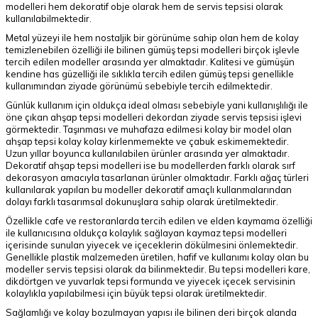
modelleri hem dekoratif obje olarak hem de servis tepsisi olarak
kullanılabilmektedir.
Metal yüzeyi ile hem nostaljik bir görünüme sahip olan hem de kolay
temizlenebilen özelliği ile bilinen gümüş tepsi modelleri birçok işlevle
tercih edilen modeller arasında yer almaktadır. Kalitesi ve gümüşün
kendine has güzelliği ile sıklıkla tercih edilen gümüş tepsi genellikle
kullanımından ziyade görünümü sebebiyle tercih edilmektedir.
Günlük kullanım için oldukça ideal olması sebebiyle yani kullanışlılığı ile
öne çıkan ahşap tepsi modelleri dekordan ziyade servis tepsisi işlevi
görmektedir. Taşınması ve muhafaza edilmesi kolay bir model olan
ahşap tepsi kolay kolay kirlenmemekte ve çabuk eskimemektedir.
Uzun yıllar boyunca kullanılabilen ürünler arasında yer almaktadır.
Dekoratif ahşap tepsi modelleri ise bu modellerden farklı olarak sırf
dekorasyon amacıyla tasarlanan ürünler olmaktadır. Farklı ağaç türleri
kullanılarak yapılan bu modeller dekoratif amaçlı kullanmalarından
dolayı farklı tasarımsal dokunuşlara sahip olarak üretilmektedir.
Özellikle cafe ve restoranlarda tercih edilen ve elden kaymama özelliği
ile kullanıcısına oldukça kolaylık sağlayan kaymaz tepsi modelleri
içerisinde sunulan yiyecek ve içeceklerin dökülmesini önlemektedir.
Genellikle plastik malzemeden üretilen, hafif ve kullanımı kolay olan bu
modeller servis tepsisi olarak da bilinmektedir. Bu tepsi modelleri kare,
dikdörtgen ve yuvarlak tepsi formunda ve yiyecek içecek servisinin
kolaylıkla yapılabilmesi için büyük tepsi olarak üretilmektedir.
Sağlamlığı ve kolay bozulmayan yapısı ile bilinen deri birçok alanda