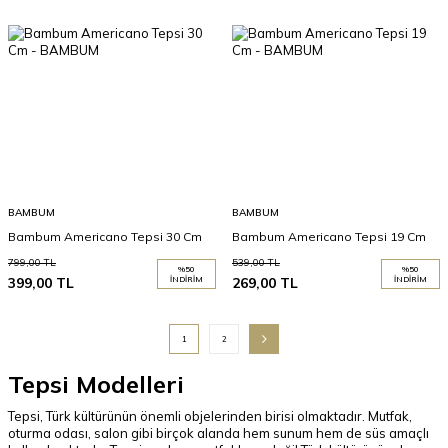
BAMBUM
BAMBUM
Bambum Americano Tepsi 30 Cm
Bambum Americano Tepsi 19 Cm
799,00
TL
539,00
TL
%
50
%
50
399,00
TL
İNDIRIM
269,00
TL
İNDIRIM
1
2
Tepsi Modelleri
Tepsi, Türk kültürünün önemli objelerinden birisi olmaktadır. Mutfak,
oturma odası, salon gibi birçok alanda hem sunum hem de süs amaçlı