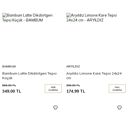
BAMBUM
ARYILDIZ
Bambum Latte Dikdörtgen Tepsi
Aryıldız Limone Kare Tepsi 24x24
Küçük
cm
699,00
TL
299,00
TL
%
50
%
41
349,00
TL
İNDIRIM
174,99
TL
İNDIRIM