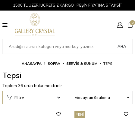
1500 TL ÜZERİ ÜCRETSİZ KARGO | PEŞİN FİYATINA 5 TAKSİT
0
ARA
ANASAYFA
SOFRA
SERVIS & SUNUM
TEPSI
Tepsi
Toplam
36
ürün bulunmaktadır.
Filtre
YENI