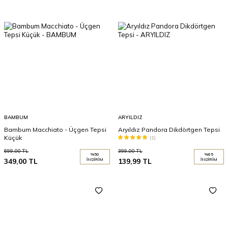
BAMBUM
ARYILDIZ
Bambum Macchiato - Üçgen Tepsi
Aryıldız Pandora Dikdörtgen Tepsi
Küçük
(1)
699,00
TL
399,00
TL
%
50
%
65
349,00
TL
İNDIRIM
139,99
TL
İNDIRIM