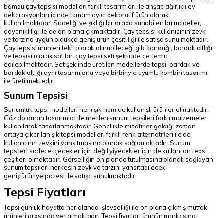
bambu çay tepsisi modelleri farklı tasarımları ile ahşap ağırlıklı ev
dekorasyonları içinde tamamlayıcı dekoratif ürün olarak
kullanılmaktadır. Sadeliği ve şıklığı bir arada sunabilen bu modeller,
dayanıklılığı ile de ön plana çıkmaktadır. Çay tepsisi kullanıcının zevk
ve tarzına uygun oldukça geniş ürün çeşitliliği ile satışa sunulmaktadır.
Çay tepsisi ürünleri tekli olarak alınabileceği gibi bardağı, bardak altlığı
ve tepsisi olarak satılan çay tepsi seti şeklinde de temin
edilebilmektedir. Set şeklinde üretilen modellerde tepsi, bardak ve
bardak altlığı aynı tasarımlarla veya birbiriyle uyumlu kombin tasarımı
ile üretilmektedir.
Sunum Tepsisi
Sunumluk tepsi modelleri hem şık hem de kullanışlı ürünler olmaktadır.
Göz dolduran tasarımlar ile üretilen sunum tepsileri farklı malzemeler
kullanılarak tasarlanmaktadır. Genellikle misafirler geldiği zaman
ortaya çıkarılan şık tepsi modelleri farklı renk alternatifleri ile de
kullanıcının zevkini yansıtmasına olanak sağlamaktadır. Sunum
tepsileri sadece içecekler için değil yiyecekler için de kullanılan tepsi
çeşitleri olmaktadır. Görselliğin ön planda tutulmasına olanak sağlayan
sunum tepsileri herkesin zevk ve tarzını yansıtabilecek
geniş ürün yelpazesi ile satışa sunulmaktadır.
Tepsi Fiyatları
Tepsi günlük hayatta her alanda işlevselliği ile ön plana çıkmış mutfak
ürünleri arasında yer almaktadır. Tepsi fiyatları ürünün markasına,