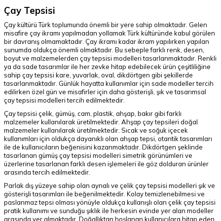
Çay Tepsisi
Çay kültürü Türk toplumunda önemli bir yere sahip olmaktadır. Gelen
misafire çay ikramı yapılmadan yollamak Türk kültüründe kabul görülen
bir davranış olmamaktadır. Çay ikramı kadar ikram yapılırken yapılan
sunumda oldukça önemli olmaktadır. Bu sebeple farklı renk, desen,
boyut ve malzemelerden çay tepsisi modelleri tasarlanmaktadır. Renkli
ya da sade tasarımlar ile her zevke hitap edebilecek ürün çeşitliliğine
sahip çay tepsisi kare, yuvarlak, oval, dikdörtgen gibi şekillerde
tasarlanmaktadır. Günlük hayatta kullanımlar için sade modeller tercih
edilirken özel gün ve misafirler için daha gösterişli, şık ve tasarımsal
çay tepsisi modelleri tercih edilmektedir.
Çay tepsisi çelik, gümüş, cam, plastik, ahşap, bakır gibi farklı
malzemeler kullanılarak üretilmektedir. Ahşap çay tepsileri doğal
malzemeler kullanılarak üretilmektedir. Sıcak ve soğuk içecek
kullanımları için oldukça dayanıklı olan ahşap tepsi, otantik tasarımları
ile de kullanıcıların beğenisini kazanmaktadır. Dikdörtgen şeklinde
tasarlanan gümüş çay tepsisi modelleri simetrik görünümleri ve
üzerlerine tasarlanan farklı desen işlemeleri ile göz dolduran ürünler
arasında tercih edilmektedir.
Parlak dış yüzeye sahip olan aynalı ve çelik çay tepsisi modelleri şık ve
gösterişli tasarımları ile beğenilmektedir. Kolay temizlenebilmesi ve
paslanmaz tepsi olması yönüyle oldukça kullanışlı olan çelik çay tepsisi
pratik kullanımı ve sunduğu şıklık ile herkesin evinde yer alan modeller
arasında yer almaktadır. Doğallıktan hoşlanan kullanıcılara hitap eden