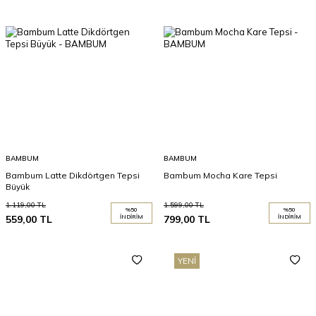
BAMBUM
BAMBUM
Bambum Latte Dikdörtgen Tepsi
Bambum Mocha Kare Tepsi
Büyük
1.119,00
TL
1.599,00
TL
%
50
%
50
559,00
TL
İNDIRIM
799,00
TL
İNDIRIM
YENI