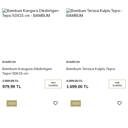
BAMBUM
BAMBUM
Bambum Kangura Dikdörtgen
Bambum Terasa Kulplu Tepsi
Tepsi 50X15 cm
1.399,99
TL
3.399,00
TL
%
30
%
50
979,99
TL
İNDIRIM
1.699,00
TL
İNDIRIM
YENI
YENI