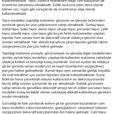
kullanılmaktadır. Tepsi, sadece mutfakların değil Türk kültürünün de
önemli bir yansıması olmaktadır. Evlilik sürecine adım atma olarak
bilinen söz, nişan gibi süreçlerde de önemli birer obje olarak
kullanılmaktadır.
Tepsi modelleri yapıldığı malzeme, görünüm ve işleviyle birbirinden
ayrılarak geniş bir ürün yelpazesine sahip olmaktadır. Gümüş tepsi,
metal tepsi, bakır tepsi, demir tepsi, ahşap tepsi, porselen tepsi, çelik
tepsi, plastik tepsi, cam tepsi gibi birçok farklı malzemeden yapılan
tepsiler hem sunum hem de dekoratif olarak oldukça işlevsel olan
ürünler olmaktadır. Her alanda karşımıza çıkan tepsiler günlük rutinin
vazgeçilmez bir parçası haline gelmiştir.
Yapıldığı malzeme yönüyle, görünümüyle ve işleviyle diğer modellerden
ayrılan aynalı tepsi modelleri, yapılışında kullanılan malzeme sebebiyle
oldukça kaliteli ve temizliği kolay ürünlerdir. Görsel açıdan da oldukça
şık bir görüntü sunan model söz ve nişan törenlerinin vazgeçilmez
parçası haline gelmektedir. Aynalı tepsi aynı zamanda günlük hayatta
da özel misafirler için sunum tepsileri olarak kullanılmaktadır. Evine
farklı bir hava yansıtmak isteyen kullanıcıların ev dekorasyonunda
tercih ettiği ürünler içerisinde de yer almaktadır. Estetik görünüme
sahip olması ile genellikle dekoratif amaçlı tercih edilen porselen tepsi
modelleri kolay kırılabilir olması sebebiyle dikkatli kullanılması gereken
model olmaktadır.
Görselliği ile fark yaratarak evlere şık bir görünüm kazandıran cam
tepsi modelleri salon masalarının, gümüşlüklerin, sehpaların üstünün
vazgeçilmez dekoratif parçalarından biri haline gelmiştir. Cam tepsi