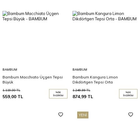
BAMBUM
BAMBUM
Bambum Macchiato Üçgen Tepsi
Bambum Kangura Limon
Büyük
Dikdörtgen Tepsi Orta
1.119,00
TL
1.249,99
TL
%
50
%
30
559,00
TL
İNDIRIM
874,99
TL
İNDIRIM
YENI