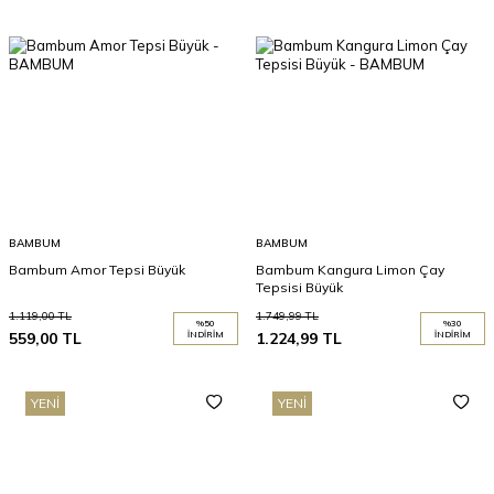
BAMBUM
BAMBUM
Bambum Amor Tepsi Büyük
Bambum Kangura Limon Çay
Tepsisi Büyük
1.119,00
TL
1.749,99
TL
%
50
%
30
559,00
TL
İNDIRIM
1.224,99
TL
İNDIRIM
YENI
YENI