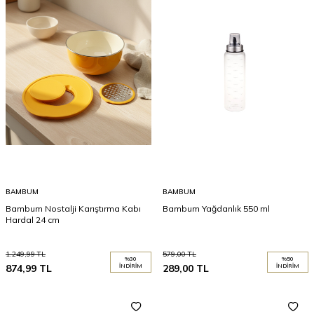
BAMBUM
BAMBUM
Bambum Nostalji Karıştırma Kabı
Bambum Yağdanlık 550 ml
Hardal 24 cm
1.249,99
TL
579,00
TL
%
30
%
50
874,99
TL
İNDIRIM
289,00
TL
İNDIRIM