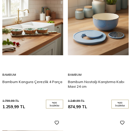
BAMBUM
BAMBUM
Bambum Kangura Çerezlik 4 Parça
Bambum Nostalji Karıştırma Kabı
Mavi 24 cm
1.799,99
TL
1.249,99
TL
%
30
%
30
1.259,99
TL
İNDIRIM
874,99
TL
İNDIRIM