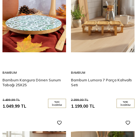
BAMBUM
BAMBUM
Bambum Kangura Dönen Sunum
Bambum Lumora 7 Parça Kahvaltı
Tabağı 25X25
Seti
1.499,99
TL
2.399,00
TL
%
30
%
50
1.049,99
TL
İNDIRIM
1.199,00
TL
İNDIRIM