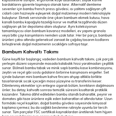
kapasitesine sahiptir; ergonomik köşe tutamakları, büyük kahve
bardaklarını güvenle taşımaya olanak tanır. Alternatif demleme
sevenler için bambu french press gövdesi, ısı yalıtımı sağlayan çift
cidarlı cam hazneyle eşleşerek doğal malzemeyi modern teknolojiyle
buluşturur. Ekmek servisinde öne çıkan bambum ekmek kutusu, hava
kanallı bambu kapağıyla tazeliği korur ve mutfak tezgâhında düzen
sağlayan şık bir depolama alanı oluşturur. Aynı koleksiyonun
tamamlayıcısı olan bambum kavanoz modelleri, ev yapımı granola
veya bitki çayı karışımlarını nemden uzak tutar. Her bir parça, bambum
ürünleri çatısı altında geleneksel zanaat ile çağdaş tasarım kodlarını
birleştirerek doğal malzemenin sıcaklığını sofraya taşır.
Bambum Kahvaltı Takımı
Güne keyifli bir başlangıç vadeden bambum kahvaltı takımı, çok parçalı
yerleşim düzeni sayesinde masada kalabalık hissi yaratmadan çeşitlilik
sunar. Bölmeli bambu tabak ve minik saplı bambu kase kombinasyonu,
zeytin ve reçel gibi soslu gıdaların birbirine karışmasını engeller. Set
içinde bulunan mini bambum kahve fincanı ahşap altlıkla birlikte
tasarlanarak sıcak içeceğin masa yüzeyine ısı transferini keser.
Dilimlenmiş ekmekler için entegre ızgaralı bölüm, kırıntıların dağılmasını
önler; bu detay, kahvaltı sonrası temizlik süresini kısaltarak pratiklik
kazandırır. Takıma dâhil edilebilen bambu standlı baharatlık, peynir ve
domates gibi taze ürünlere eşlik eden baharatları el altında tutar. Uzun
formdaki reçel kaşıkları, doğal bambu gövdesi sayesinde kimyasal
kaplama içermez; bu da sağlıklı beslenme rutiniyle uyumlu bir tercih
sunar. Tüm parçalar FSC sertifikalı kaynaklardan üretilerek hem hijyen