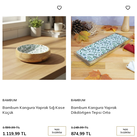
BAMBUM
BAMBUM
Bambum Kangura Yaprak Sığ Kase
Bambum Kangura Yaprak
Küçük
Dikdörtgen Tepsi Orta
1.599,99
TL
1.249,99
TL
%
30
%
30
1.119,99
TL
İNDIRIM
874,99
TL
İNDIRIM