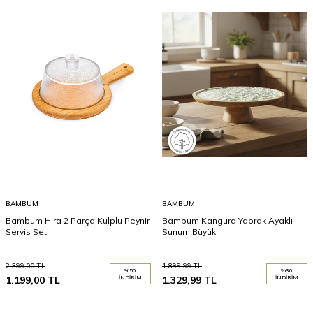
BAMBUM
BAMBUM
Bambum Hira 2 Parça Kulplu Peynir
Bambum Kangura Yaprak Ayaklı
Servis Seti
Sunum Büyük
2.399,00
TL
1.899,99
TL
%
50
%
30
1.199,00
TL
İNDIRIM
1.329,99
TL
İNDIRIM