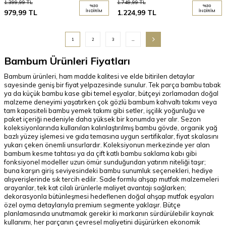
1.399,99
TL
1.749,99
TL
%
30
%
30
979,99
TL
İNDIRIM
1.224,99
TL
İNDIRIM
1
2
3
…
Bambum Ürünleri Fiyatları
Bambum ürünleri, ham madde kalitesi ve elde bitirilen detaylar
sayesinde geniş bir fiyat yelpazesinde sunulur. Tek parça bambu tabak
ya da küçük bambu kase gibi temel eşyalar, bütçeyi zorlamadan doğal
malzeme deneyimi yaşatırken çok gözlü bambum kahvaltı takımı veya
tam kapasiteli bambu yemek takımı gibi setler, işçilik yoğunluğu ve
paket içeriği nedeniyle daha yüksek bir konumda yer alır. Sezon
koleksiyonlarında kullanılan kalınlaştırılmış bambu gövde, organik yağ
bazlı yüzey işlemesi ve gıda temasına uygun sertifikalar, fiyat skalasını
yukarı çeken önemli unsurlardır. Koleksiyonun merkezinde yer alan
bambum kesme tahtası ya da çift katlı bambu saklama kabı gibi
fonksiyonel modeller uzun ömür sunduğundan yatırım niteliği taşır;
buna karşın giriş seviyesindeki bambu sunumluk seçenekleri, hediye
alışverişlerinde sık tercih edilir. Sade formlu ahşap mutfak malzemeleri
arayanlar, tek kat cilalı ürünlerle maliyet avantajı sağlarken;
dekorasyonla bütünleşmesi hedeflenen doğal ahşap mutfak eşyaları
özel oyma detaylarıyla premium segmente yaklaşır. Bütçe
planlamasında unutmamak gerekir ki markanın sürdürülebilir kaynak
kullanımı, her parçanın çevresel maliyetini düşürürken ekonomik