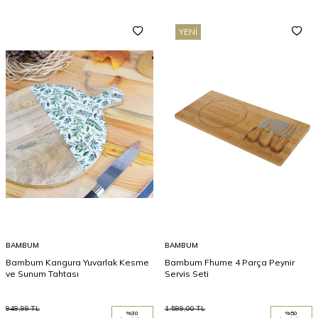
YENI
BAMBUM
BAMBUM
Bambum Kangura Yuvarlak Kesme
Bambum Fhume 4 Parça Peynir
ve Sunum Tahtası
Servis Seti
949,99
TL
1.599,00
TL
%
30
%
50