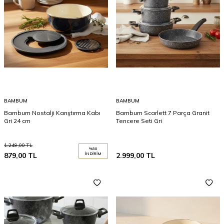
BAMBUM
BAMBUM
Bambum Nostalji Karıştırma Kabı
Bambum Scarlett 7 Parça Granit
Gri 24 cm
Tencere Seti Gri
1.249,00
TL
%
30
879,00
TL
İNDIRIM
2.999,00
TL