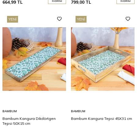
664,99
TL
İNDIRIM
799,00
TL
İNDIRIM
YENI
YENI
BAMBUM
BAMBUM
Bambum Kangura Dikdörtgen
Bambum Kangura Tepsi 45X31 cm
Tepsi 50X15 cm