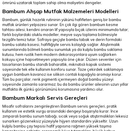
ömrünü uzatarak toplam sahip olma maliyetini dengeler.
Bambum Ahşap Mutfak Malzemeleri Modelleri
Bambum, günlük hazırlık rutininin yükünü hafifleten geniş bir bambu
mutfak ürünleri yelpazesi sunar. En çok ilgi gören bambum kesme
tahtası ailesi, kendini onaran lif yapısıyla bıçak izlerini minimumda tutar;
farklı boylardaki oluklu modeller, meyve suyu toplama bölmesiyle
tezgâhı temiz tutar. Sofraya geçişte bambu tabak ve derin formdaki
bambu salata kasesi, hafifliğiyle servis kolaylığı sağlar. Atıştırmalık
sunumlarında bölmeli bambu sunumluk ya da kulplu bambu saklama
kutusu, hem rustik hem modern dekorasyonlara uyum sağlarken
kokuyu içine hapsetmeyen yapısıyla öne çıkar. Düzen sevenler için
tasarlanan bambu standlı baharatlık, mıknatıslı kapak sistemi
sayesinde tek elle kullanım konforu sunar. Taze çekirdek saklamaya
uygun bambum kavanoz ise silikon contalı kapağıyla aromayı korur.
Tüm bu parçalar, renk pigmenti içermeyen doğal bambu yüzeyi
sayesinde zamanla sararmaz; bu da bambu ürünler ailesinin uzun yıllar
mutfakta ilk günkü görünümünü korumasına yardımcı olur.
Bambum Markalı Servis Gereçleri
Misafir sofralarını zenginleştiren Bambum servis gereçleri, pratik
kullanım ve estetik vurgu arasındaki dengeyi başarıyla kurar. İnce
zımparalı bambu sunum tabağı, sıcak veya soğuk atıştırmalıkları lekesiz
sunarken gözeneksiz yüzeyiyle hijyen standardını yükseltir. Uzun
kulplu bambu çay tepsisi hafif yapısına rağmen yüksek taşıma