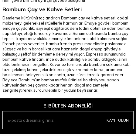
hem çevre bilincini aynı çerçevede buluşturur.
Bambum Çay ve Kahve Setleri
Demleme kültürünü taçlandıran Bambum çay ve kahve setleri, doğal
malzemeyi geleneksel ritüellerle harmanlar. Emaye gövdeli bambum
emaye çaydanlık, ısıyı eşit dağıtarak dem tadını optimize eder; bambu
sap detayı, eteği tencereyi kavurmaz. Sunum safhasında bambu çay
tepsisi, kaydırmaz oluklu zeminiyle fincanların sabit kalmasını sağlar.
French press sevenler, bambu french press modelinde paslanmaz
süzgeç ve kalın borosilikat cam haznenin doğal ahşap gövdeyle
buluştuğu şeffaf bir demleme deneyimi yaşar. Espresso sunumunda
bambum kahve fincanı, ince dudak kalınlığı ve bambu altlığıyla ısının
elde birikmesini engeller. Kavanoz formundaki bambum saklama kabı,
taze çekilmiş kahve çekirdeklerini ışık ve nemden korur; aromanın
bozulmasını önleyen silikon conta, uzun süreli tazelik garanti eder.
Böylece Bambum’un bambu mutfak ürünleri koleksiyonu, sabah
kahvesinden beş çayına kadar her anı doğal malzemeyle
zenginleştirerek sürdürülebilir bir yudum keyfi sunar.
E-BÜLTEN ABONELIĞI
KAYIT OLUN