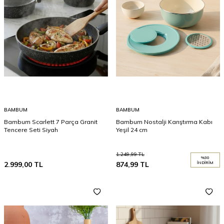
BAMBUM
BAMBUM
Bambum Scarlett 7 Parça Granit
Bambum Nostalji Karıştırma Kabı
Tencere Seti Siyah
Yeşil 24 cm
1.249,99
TL
%
30
2.999,00
TL
874,99
TL
İNDIRIM