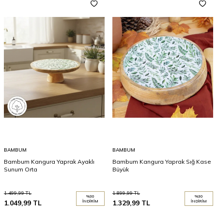
BAMBUM
BAMBUM
Bambum Kangura Yaprak Ayaklı
Bambum Kangura Yaprak Sığ Kase
Sunum Orta
Büyük
1.499,99
TL
1.899,99
TL
%
30
%
30
1.049,99
TL
İNDIRIM
1.329,99
TL
İNDIRIM