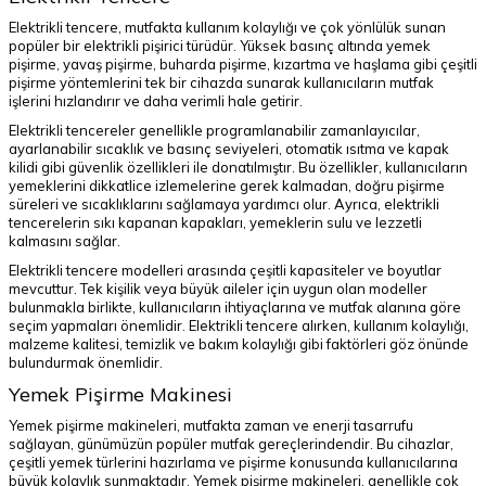
Elektrikli tencere, mutfakta kullanım kolaylığı ve çok yönlülük sunan
popüler bir elektrikli pişirici türüdür. Yüksek basınç altında yemek
pişirme, yavaş pişirme, buharda pişirme, kızartma ve haşlama gibi çeşitli
pişirme yöntemlerini tek bir cihazda sunarak kullanıcıların mutfak
işlerini hızlandırır ve daha verimli hale getirir.
Elektrikli tencereler genellikle programlanabilir zamanlayıcılar,
ayarlanabilir sıcaklık ve basınç seviyeleri, otomatik ısıtma ve kapak
kilidi gibi güvenlik özellikleri ile donatılmıştır. Bu özellikler, kullanıcıların
yemeklerini dikkatlice izlemelerine gerek kalmadan, doğru pişirme
süreleri ve sıcaklıklarını sağlamaya yardımcı olur. Ayrıca, elektrikli
tencerelerin sıkı kapanan kapakları, yemeklerin sulu ve lezzetli
kalmasını sağlar.
Elektrikli tencere modelleri arasında çeşitli kapasiteler ve boyutlar
mevcuttur. Tek kişilik veya büyük aileler için uygun olan modeller
bulunmakla birlikte, kullanıcıların ihtiyaçlarına ve mutfak alanına göre
seçim yapmaları önemlidir. Elektrikli tencere alırken, kullanım kolaylığı,
malzeme kalitesi, temizlik ve bakım kolaylığı gibi faktörleri göz önünde
bulundurmak önemlidir.
Yemek Pişirme Makinesi
Yemek pişirme makineleri, mutfakta zaman ve enerji tasarrufu
sağlayan, günümüzün popüler mutfak gereçlerindendir. Bu cihazlar,
çeşitli yemek türlerini hazırlama ve pişirme konusunda kullanıcılarına
büyük kolaylık sunmaktadır. Yemek pişirme makineleri, genellikle çok