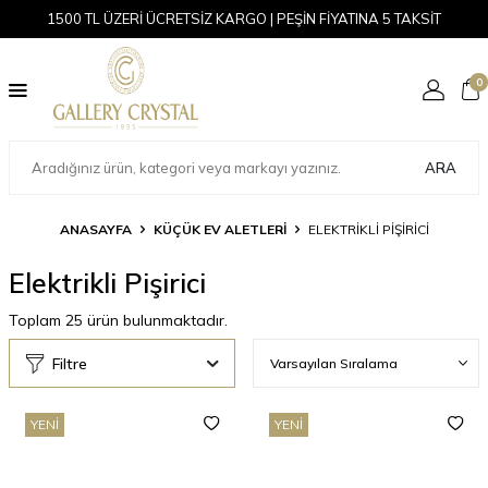
1500 TL ÜZERİ ÜCRETSİZ KARGO | PEŞİN FİYATINA 5 TAKSİT
0
ARA
ANASAYFA
KÜÇÜK EV ALETLERI
ELEKTRIKLI PIŞIRICI
Elektrikli Pişirici
Toplam
25
ürün bulunmaktadır.
Filtre
YENI
YENI