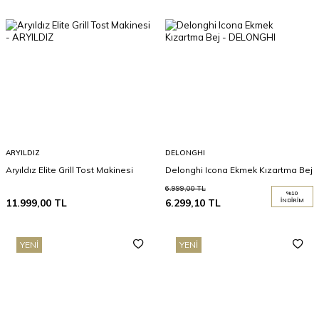
ARYILDIZ
DELONGHI
Aryıldız Elite Grill Tost Makinesi
Delonghi Icona Ekmek Kızartma Bej
6.999,00
TL
%
10
11.999,00
TL
6.299,10
TL
İNDIRIM
YENI
YENI