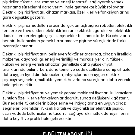
pişiriciler, tüketicilere zaman ve enerji tasarrufu sağlayarak yemek
hazırlama süreçlerini daha verimli hale getirmekte büyük rol oynar.
Elektrikli pişirici fiyatları, cihazın markası, özellikleri ve fonksiyonlarına
göre değişiklik gösterir.
Elektrikli pişirici modelleri arasında, çok amaçlı pişirici robotlar, elektrikli
tencere ve tava setleri, elektrikli fırınlar, elektrikli ızgaralar ve elektrikli
düdüklü tencereler gibi çeşitli seçenekler bulunmaktadır. Bu cihazların
her biri, kullanıcıların yemek hazırlama ve pişirme süreçlerinde farklı
avantajlar sunar.
Elektrikli pişirici fiyatlarını belirleyen faktörler arasında, cihazın üretildiği
malzeme, dayanıklılığı, enerji verimliliği ve markası yer alır. Yüksek
kaliteli ve enerji verimli cihazlar, genellikle daha yüksek fiyat
aralıklarında bulunurken, daha temel ve sade özelliklere sahip cihazlar
daha uygun fiyatlıdır. Tüketicilerin, ihtiyaçlarına en uygun elektrikli
pişiriciyi seçmeleri, mutfakta yemek hazırlama süreçlerini daha verimli
hale getirecektir.
Elektrikli pişirici fiyatları ve yemek yapma makinesi fiyatları, kullanıcılara
sunulan özellikler ve fonksiyonlar doğrultusunda değişkenlik gösterir.
Bu nedenle, tüketicilerin bütçelerine ve ihtiyaçlarına en uygun cihazı
seçmeleri önemlidir. Yüksek kaliteli ve dayanıklı bir elektrikli pişirici,
uzun vadede kullanıcılarına tasarruf sağlayarak mutfak deneyimlerini
daha keyifli ve pratik hale getirecektir.
E-BÜLTEN ABONELIĞI