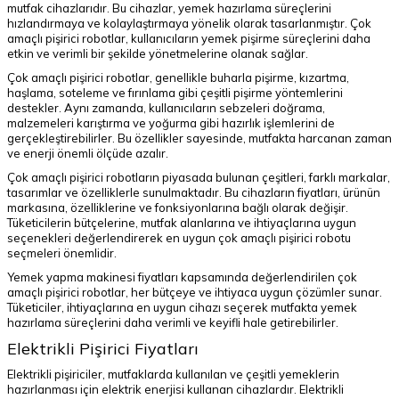
mutfak cihazlarıdır. Bu cihazlar, yemek hazırlama süreçlerini
hızlandırmaya ve kolaylaştırmaya yönelik olarak tasarlanmıştır. Çok
amaçlı pişirici robotlar, kullanıcıların yemek pişirme süreçlerini daha
etkin ve verimli bir şekilde yönetmelerine olanak sağlar.
Çok amaçlı pişirici robotlar, genellikle buharla pişirme, kızartma,
haşlama, soteleme ve fırınlama gibi çeşitli pişirme yöntemlerini
destekler. Aynı zamanda, kullanıcıların sebzeleri doğrama,
malzemeleri karıştırma ve yoğurma gibi hazırlık işlemlerini de
gerçekleştirebilirler. Bu özellikler sayesinde, mutfakta harcanan zaman
ve enerji önemli ölçüde azalır.
Çok amaçlı pişirici robotların piyasada bulunan çeşitleri, farklı markalar,
tasarımlar ve özelliklerle sunulmaktadır. Bu cihazların fiyatları, ürünün
markasına, özelliklerine ve fonksiyonlarına bağlı olarak değişir.
Tüketicilerin bütçelerine, mutfak alanlarına ve ihtiyaçlarına uygun
seçenekleri değerlendirerek en uygun çok amaçlı pişirici robotu
seçmeleri önemlidir.
Yemek yapma makinesi fiyatları kapsamında değerlendirilen çok
amaçlı pişirici robotlar, her bütçeye ve ihtiyaca uygun çözümler sunar.
Tüketiciler, ihtiyaçlarına en uygun cihazı seçerek mutfakta yemek
hazırlama süreçlerini daha verimli ve keyifli hale getirebilirler.
Elektrikli Pişirici Fiyatları
Elektrikli pişiriciler, mutfaklarda kullanılan ve çeşitli yemeklerin
hazırlanması için elektrik enerjisi kullanan cihazlardır. Elektrikli