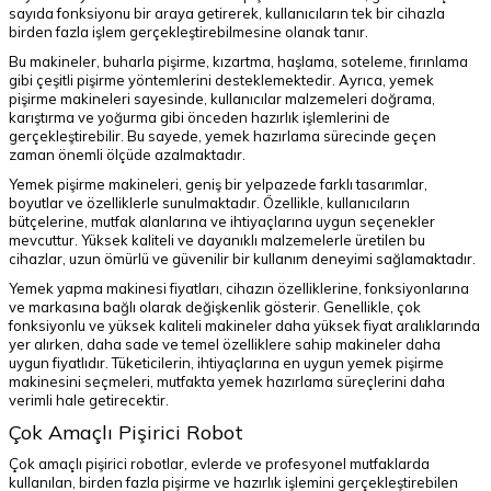
sayıda fonksiyonu bir araya getirerek, kullanıcıların tek bir cihazla
birden fazla işlem gerçekleştirebilmesine olanak tanır.
Bu makineler, buharla pişirme, kızartma, haşlama, soteleme, fırınlama
gibi çeşitli pişirme yöntemlerini desteklemektedir. Ayrıca, yemek
pişirme makineleri sayesinde, kullanıcılar malzemeleri doğrama,
karıştırma ve yoğurma gibi önceden hazırlık işlemlerini de
gerçekleştirebilir. Bu sayede, yemek hazırlama sürecinde geçen
zaman önemli ölçüde azalmaktadır.
Yemek pişirme makineleri, geniş bir yelpazede farklı tasarımlar,
boyutlar ve özelliklerle sunulmaktadır. Özellikle, kullanıcıların
bütçelerine, mutfak alanlarına ve ihtiyaçlarına uygun seçenekler
mevcuttur. Yüksek kaliteli ve dayanıklı malzemelerle üretilen bu
cihazlar, uzun ömürlü ve güvenilir bir kullanım deneyimi sağlamaktadır.
Yemek yapma makinesi fiyatları, cihazın özelliklerine, fonksiyonlarına
ve markasına bağlı olarak değişkenlik gösterir. Genellikle, çok
fonksiyonlu ve yüksek kaliteli makineler daha yüksek fiyat aralıklarında
yer alırken, daha sade ve temel özelliklere sahip makineler daha
uygun fiyatlıdır. Tüketicilerin, ihtiyaçlarına en uygun yemek pişirme
makinesini seçmeleri, mutfakta yemek hazırlama süreçlerini daha
verimli hale getirecektir.
Çok Amaçlı Pişirici Robot
Çok amaçlı pişirici robotlar, evlerde ve profesyonel mutfaklarda
kullanılan, birden fazla pişirme ve hazırlık işlemini gerçekleştirebilen