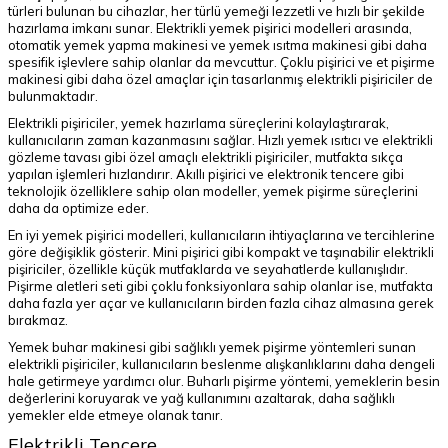
türleri bulunan bu cihazlar, her türlü yemeği lezzetli ve hızlı bir şekilde
hazırlama imkanı sunar. Elektrikli yemek pişirici modelleri arasında,
otomatik yemek yapma makinesi ve yemek ısıtma makinesi gibi daha
spesifik işlevlere sahip olanlar da mevcuttur. Çoklu pişirici ve et pişirme
makinesi gibi daha özel amaçlar için tasarlanmış elektrikli pişiriciler de
bulunmaktadır.
Elektrikli pişiriciler, yemek hazırlama süreçlerini kolaylaştırarak,
kullanıcıların zaman kazanmasını sağlar. Hızlı yemek ısıtıcı ve elektrikli
gözleme tavası gibi özel amaçlı elektrikli pişiriciler, mutfakta sıkça
yapılan işlemleri hızlandırır. Akıllı pişirici ve elektronik tencere gibi
teknolojik özelliklere sahip olan modeller, yemek pişirme süreçlerini
daha da optimize eder.
En iyi yemek pişirici modelleri, kullanıcıların ihtiyaçlarına ve tercihlerine
göre değişiklik gösterir. Mini pişirici gibi kompakt ve taşınabilir elektrikli
pişiriciler, özellikle küçük mutfaklarda ve seyahatlerde kullanışlıdır.
Pişirme aletleri seti gibi çoklu fonksiyonlara sahip olanlar ise, mutfakta
daha fazla yer açar ve kullanıcıların birden fazla cihaz almasına gerek
bırakmaz.
Yemek buhar makinesi gibi sağlıklı yemek pişirme yöntemleri sunan
elektrikli pişiriciler, kullanıcıların beslenme alışkanlıklarını daha dengeli
hale getirmeye yardımcı olur. Buharlı pişirme yöntemi, yemeklerin besin
değerlerini koruyarak ve yağ kullanımını azaltarak, daha sağlıklı
yemekler elde etmeye olanak tanır.
Elektrikli Tencere