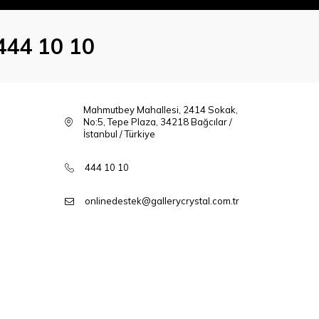
444 10 10
Mahmutbey Mahallesi, 2414 Sokak,
No:5, Tepe Plaza, 34218 Bağcılar /
İstanbul / Türkiye
444 10 10
onlinedestek@gallerycrystal.com.tr