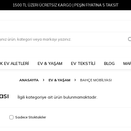
1500 TL ÜZERİ ÜCRETSİZ KARGO | PEŞİN FİYATINA 5 TAKSİT
K EV ALETLERİ
EV & YAŞAM
EV TEKSTİLİ
BLOG
MA
ANASAYFA
EV & YAŞAM
BAHÇE MOBILYASI
ası
İlgili kategoriye ait ürün bulunmamaktadır.
Sadece Stoktakiler