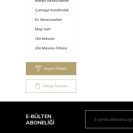
Banyo Aksesuarları
Çamaşır Kurutmalık
Ev Aksesuarları
Mop Seti
Ütü Masası
Ütü Masası Örtüsü
Seçimi Filtrele
Filtreyi Temizle
E-BÜLTEN
ABONELIĞI