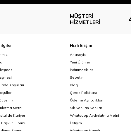
MÜŞTERI
HIZMETLERI
ilgiler
Hızlı Erişim
ımız
Anasayfa
da
Yeni Ürünler
zleşmesi
İndirimdekiler
leşmesi
Sepetim
 İade Koşulları
Blog
oşulları
Çerez Politikası
 Güvenlik
Ödeme Ayrıcalıkları
nlatma Metni
Sık Sorulan Sorular
ystal de Kariyer
Whatsapp Aydınlatma Metni
i Başvuru Formu
İletişim
endirme Formu
Whatsapp Kanalı