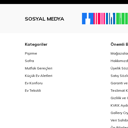
SOSYAL MEDYA
Kategoriler
Önemli B
Pişirme
Mağazalar
Sofra
Hakkımız
Mutfak Gereçleri
Üyelik Sö
Küçük Ev Aletleri
Satış Söz
Ev Konforu
Garanti ve
Ev Tekstili
Teslimat K
Gizlilik ve
KVKK Aydı
Gallery Cr
Veri Sahib
Ön Bilgil