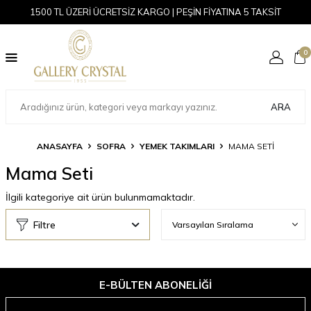
1500 TL ÜZERİ ÜCRETSİZ KARGO | PEŞİN FİYATINA 5 TAKSİT
0
ARA
ANASAYFA
SOFRA
YEMEK TAKIMLARI
MAMA SETI
Mama Seti
İlgili kategoriye ait ürün bulunmamaktadır.
Filtre
E-BÜLTEN ABONELIĞI