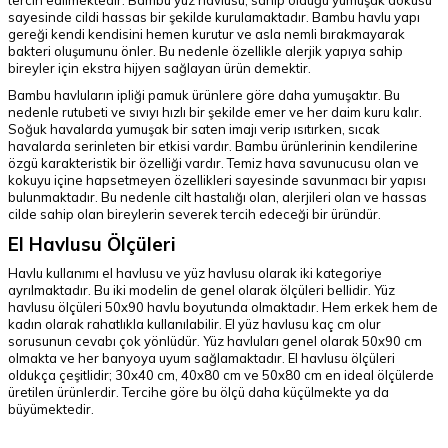
tercih edilmektedir. Bambu yüz havlusu, sahip olduğu yumuşak dokusu
sayesinde cildi hassas bir şekilde kurulamaktadır. Bambu havlu yapı
gereği kendi kendisini hemen kurutur ve asla nemli bırakmayarak
bakteri oluşumunu önler. Bu nedenle özellikle alerjik yapıya sahip
bireyler için ekstra hijyen sağlayan ürün demektir.
Bambu havluların ipliği pamuk ürünlere göre daha yumuşaktır. Bu
nedenle rutubeti ve sıvıyı hızlı bir şekilde emer ve her daim kuru kalır.
Soğuk havalarda yumuşak bir saten imajı verip ısıtırken, sıcak
havalarda serinleten bir etkisi vardır. Bambu ürünlerinin kendilerine
özgü karakteristik bir özelliği vardır. Temiz hava savunucusu olan ve
kokuyu içine hapsetmeyen özellikleri sayesinde savunmacı bir yapısı
bulunmaktadır. Bu nedenle cilt hastalığı olan, alerjileri olan ve hassas
cilde sahip olan bireylerin severek tercih edeceği bir üründür.
El Havlusu Ölçüleri
Havlu kullanımı el havlusu ve yüz havlusu olarak iki kategoriye
ayrılmaktadır. Bu iki modelin de genel olarak ölçüleri bellidir. Yüz
havlusu ölçüleri 50x90 havlu boyutunda olmaktadır. Hem erkek hem de
kadın olarak rahatlıkla kullanılabilir. El yüz havlusu kaç cm olur
sorusunun cevabı çok yönlüdür. Yüz havluları genel olarak 50x90 cm
olmakta ve her banyoya uyum sağlamaktadır. El havlusu ölçüleri
oldukça çeşitlidir; 30x40 cm, 40x80 cm ve 50x80 cm en ideal ölçülerde
üretilen ürünlerdir. Tercihe göre bu ölçü daha küçülmekte ya da
büyümektedir.