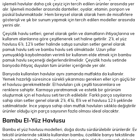
işlemeli havlular daha çok çeyiz için tercih edilen ürünler arasında yer
alır. İşlemeli modeller arasında danteller, oyalar, etamin, ponpon ve
püskül bulunmaktadır. Hem bireysel olarak olarak hem de misafirlere
gösterişli ve şık bir sunum yapmak için tercih edilen modeller arasında
yerini alır.
Çeyizlik havlu setleri, genel olarak gelin ve damatların ihtiyaçlarına ve
kullanım alanlarına göre çeşitlenerek set haline getirilir. 2’li, el yüz
havlusu 6’lı, 12’li setler halinde satışa sunulan setler genel olarak
pamuk havlu seti ve bambu havlu seti olmaktadır. Uzun yıllar
yumuşaklığı kaybolmadan verimli bir kullanım elde etmek için bambu
pamuk havlu seçeneği değerlendirilmelidir. Çeyizlik havlu setinde
banyoda ihtiyaç duyulan tüm ürünler içeriğinde yer alır.
Banyoda kullanılan havlular aynı zamanda mutfakta da kullanılır.
Yemek hazırlığı süresince sürekli yıkanması gereken eller için güçlü bir
el havlusu gerekmektedir. El havluları çok çeşitli tasarımlara ve
renklere sahiptir. Karmaşa yaratmamak ve estetik bir görünüm
oluşturmak için el havlusu seti tercih edilebilir. Farklı parça sayılarına
sahip olan setler genel olarak 2’li, 4’lü, 8’li ve el havlusu 12 li şeklinde
satılmaktadır. İnce yapıya sahip olan mutfak havluları sıklıkla değiştirilir
ürünler olduğu için parça sayısının fazla olması ideal olacaktır.
Bambu El-Yüz Havlusu
Bambu el yüz havlusu modelleri, doğa dostu sürdürülebilir ürünlerdir. Ev
tekstil ürünlerinde sıklıkla kullanılan bambu, özellikle banyo tekstilinde