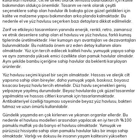
kullanılan havlular; cilt ile direkt olarak temasta bulundukları için kalite
bakımından oldukça önemlidir. Tasarım ve renk olarak çeşitli
seçeneklere sahip olan havlular ilk bakışta göze güzel geldikleri için
kalite ve malzeme yapısı bakımından arka planda kalmaktadır. Bu
nedenle el ve yüz havlusu seçerken bazı detaylara dikkat edilmelidir.
Zarif ve etkileyici tasarımların yanında enerjik, renkli, retro, zamansız
ve etnik desenlere sahip olan el havlusu ve yüz havlusu, farklı kumaş
tiplerinde üretilmektedir. Her kumaşın ayrı avantajları ve dezavantajları
bulunmaktadır. Bu noktada önem arz eden detay kullanım alanı
olmaktadır. Yüz için tercih edilecek kaliteli havlu, yumuşak yapıya sahip
ve aynı zamanda yüksek emici özellikte olan pamuk havlular olmalıdır.
Aynı şekilde bambu içeriğine sahip havlular da beklenti karşılayan
ürünlerdir.
Yüz havlusu seçimi kişisel bir seçim olmaktadır. Hassas ve alerjik cilt
yapısına sahip olan bireyler, daha yumuşak yapılı, baskısız, boyasız
kısacası beyaz havlu tercih etmelidir. Düz havlu seçenekleri geniş
yelpazeye yayılmış durumdadır. Beyaz havlularda çok güzel tasarımlar
yapılmakta ve hassas ciltleri korumak için tasarlanmaktadır.
Antibakteriyel özelliği taşıması sayesinde beyaz yüz havlusu, bakteri
tutmaz ve uzun ömürlü kullanılabilir.
Gündelik yaşamda en çok kirlenen ve yıkanan organlar ellerdir. Bu
nedenle el havlusu modelleri arasından yapılacak en iyi tercih %100
pamuklu mutfak ya da banyo el havlusu olmaktadır. Yumuşak ve
pürüzsüz hissiyata sahip olan pamuklu havlular lüks bir imaja sahip
olmaktadır. Varlığı ve dokusu ile insanın yaşam kalitesini yükselten