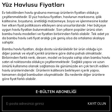
Yüz Havlusu Fiyatları
Ev tekstilinden havlu grubuna mensup ürünlerin fiyatları oldukça
çeşitlenmektedir. El yüz havlusu fiyatları, havlunun markasına, iplik
kalitesine, boyutuna, üretildiği malzemeye, boya ve işlenmesine kadar
her etken fiyat politikasını etkileyen ana unsurlardandır. Her bütçeye
uygun havlu fiyatları bulunmaktadır. Son yılların popüler ürünü olan
bambu havlu modelleri ve fiyatları birbirinden farklı olabilir. Tek adet ya
da bambu havlu seti fiyat aralığı çok geniş olsa da ortalama skalaya
sahiptir.
Bambu havlu fiyatları, doğa dostu sürdürülebilir bir ürün olduğu için
diğer pamuk ve elyaf içerikli ürünlere göre daha pahalı olmaktadır.
Birbirinden farklı renk, desen, model ve boyuta sahip olan bambu havlu
satın al noktasında oldukça çeşitlenmektedir. Sağlıklı yapısı ve uzun
ömürlü kullanıma olanak sağlaması ile günümüzde en çok tercih edilen
havlu ürünlerindendir. Ürünlerin kalitesini belirleyen içerik yapısı,
tamamen doğal bambudan oluşmaktadır. Bu nedenle diğer ürünlere
göre fiyat farklı olabilir.
E-BÜLTEN ABONELIĞI
KAYIT OLUN