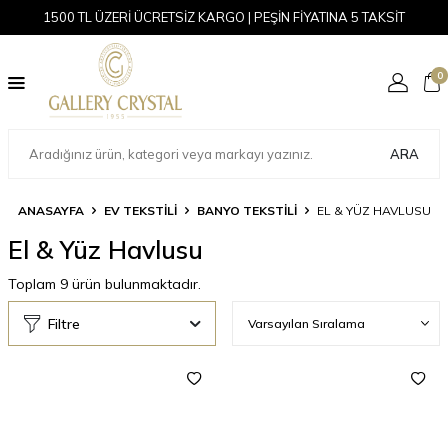
1500 TL ÜZERİ ÜCRETSİZ KARGO | PEŞİN FİYATINA 5 TAKSİT
0
ARA
ANASAYFA
EV TEKSTİLİ
BANYO TEKSTILI
EL & YÜZ HAVLUSU
El & Yüz Havlusu
Toplam
9
ürün bulunmaktadır.
Filtre