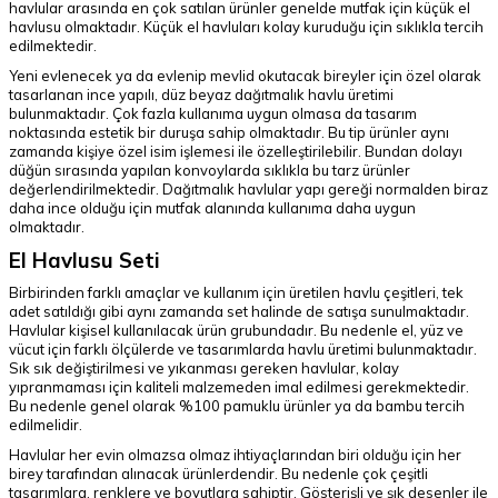
havlular arasında en çok satılan ürünler genelde mutfak için küçük el
havlusu olmaktadır. Küçük el havluları kolay kuruduğu için sıklıkla tercih
edilmektedir.
Yeni evlenecek ya da evlenip mevlid okutacak bireyler için özel olarak
tasarlanan ince yapılı, düz beyaz dağıtmalık havlu üretimi
bulunmaktadır. Çok fazla kullanıma uygun olmasa da tasarım
noktasında estetik bir duruşa sahip olmaktadır. Bu tip ürünler aynı
zamanda kişiye özel isim işlemesi ile özelleştirilebilir. Bundan dolayı
düğün sırasında yapılan konvoylarda sıklıkla bu tarz ürünler
değerlendirilmektedir. Dağıtmalık havlular yapı gereği normalden biraz
daha ince olduğu için mutfak alanında kullanıma daha uygun
olmaktadır.
El Havlusu Seti
Birbirinden farklı amaçlar ve kullanım için üretilen havlu çeşitleri, tek
adet satıldığı gibi aynı zamanda set halinde de satışa sunulmaktadır.
Havlular kişisel kullanılacak ürün grubundadır. Bu nedenle el, yüz ve
vücut için farklı ölçülerde ve tasarımlarda havlu üretimi bulunmaktadır.
Sık sık değiştirilmesi ve yıkanması gereken havlular, kolay
yıpranmaması için kaliteli malzemeden imal edilmesi gerekmektedir.
Bu nedenle genel olarak %100 pamuklu ürünler ya da bambu tercih
edilmelidir.
Havlular her evin olmazsa olmaz ihtiyaçlarından biri olduğu için her
birey tarafından alınacak ürünlerdendir. Bu nedenle çok çeşitli
tasarımlara, renklere ve boyutlara sahiptir. Gösterişli ve şık desenler ile