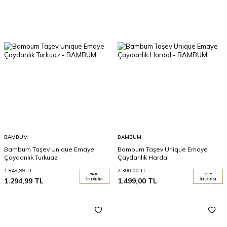
BAMBUM
BAMBUM
Bambum Taşev Unique Emaye
Bambum Taşev Unique Emaye
Çaydanlık Turkuaz
Çaydanlık Hardal
1.849,99
TL
2.300,00
TL
%
30
%
35
1.294,99
TL
İNDIRIM
1.499,00
TL
İNDIRIM