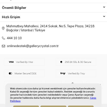
Önemli Bilgiler
Hızlı Erişim
Mahmutbey Mahallesi, 2414 Sokak, No:5, Tepe Plaza, 34218
Bağcılar / İstanbul / Türkiye
444 10 10
onlinedestek@gallerycrystal.com.tr
Web sitemizde size daha iyi hizmet verebilmek için çerezler kullanılmaktadır.
Kabul Et seçeneği ile tüm çerezleri kabul edebilir, Reddet seçeneği ile zorunlu
çerezler haricindeki tüm çerezleri reddedebilir veya Çerez Ayarları seçeneği
ile çerezler hakkında daha fazla bilgi alıp tercihlerinizi yönetebilirsiniz.
Çerez
Politikası