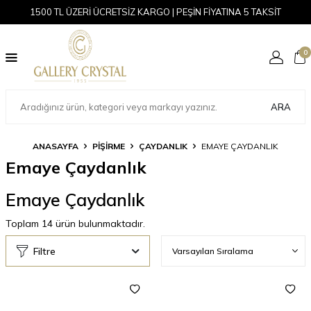
1500 TL ÜZERİ ÜCRETSİZ KARGO | PEŞİN FİYATINA 5 TAKSİT
0
ARA
ANASAYFA
PİŞİRME
ÇAYDANLIK
EMAYE ÇAYDANLIK
Emaye Çaydanlık
Emaye Çaydanlık
Toplam
14
ürün bulunmaktadır.
Filtre