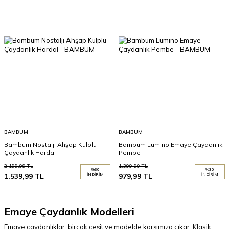
BAMBUM
BAMBUM
Bambum Nostalji Ahşap Kulplu
Bambum Lumino Emaye Çaydanlık
Çaydanlık Hardal
Pembe
2.199,99
TL
1.399,99
TL
%
30
%
30
1.539,99
TL
İNDIRIM
979,99
TL
İNDIRIM
Emaye Çaydanlık Modelleri
Emaye çaydanlıklar, birçok çeşit ve modelde karşımıza çıkar. Klasik