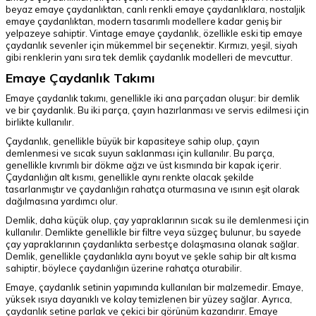
beyaz emaye çaydanlıktan, canlı renkli emaye çaydanlıklara, nostaljik
emaye çaydanlıktan, modern tasarımlı modellere kadar geniş bir
yelpazeye sahiptir. Vintage emaye çaydanlık, özellikle eski tip emaye
çaydanlık sevenler için mükemmel bir seçenektir. Kırmızı, yeşil, siyah
gibi renklerin yanı sıra tek demlik çaydanlık modelleri de mevcuttur.
Emaye Çaydanlık Takımı
Emaye çaydanlık takımı, genellikle iki ana parçadan oluşur: bir demlik
ve bir çaydanlık. Bu iki parça, çayın hazırlanması ve servis edilmesi için
birlikte kullanılır.
Çaydanlık, genellikle büyük bir kapasiteye sahip olup, çayın
demlenmesi ve sıcak suyun saklanması için kullanılır. Bu parça,
genellikle kıvrımlı bir dökme ağzı ve üst kısmında bir kapak içerir.
Çaydanlığın alt kısmı, genellikle aynı renkte olacak şekilde
tasarlanmıştır ve çaydanlığın rahatça oturmasına ve ısının eşit olarak
dağılmasına yardımcı olur.
Demlik, daha küçük olup, çay yapraklarının sıcak su ile demlenmesi için
kullanılır. Demlikte genellikle bir filtre veya süzgeç bulunur, bu sayede
çay yapraklarının çaydanlıkta serbestçe dolaşmasına olanak sağlar.
Demlik, genellikle çaydanlıkla aynı boyut ve şekle sahip bir alt kısma
sahiptir, böylece çaydanlığın üzerine rahatça oturabilir.
Emaye, çaydanlık setinin yapımında kullanılan bir malzemedir. Emaye,
yüksek ısıya dayanıklı ve kolay temizlenen bir yüzey sağlar. Ayrıca,
çaydanlık setine parlak ve çekici bir görünüm kazandırır. Emaye