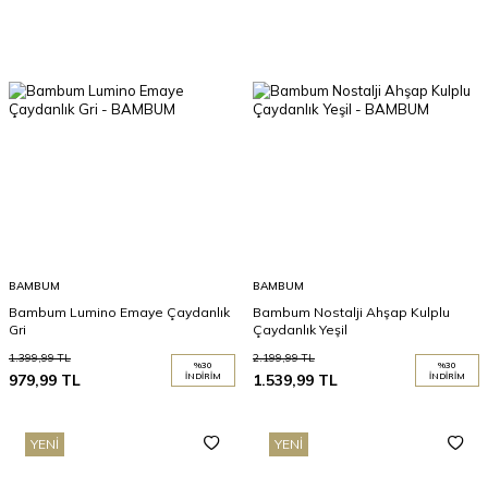
BAMBUM
BAMBUM
Bambum Lumino Emaye Çaydanlık
Bambum Nostalji Ahşap Kulplu
Gri
Çaydanlık Yeşil
1.399,99
TL
2.199,99
TL
%
30
%
30
979,99
TL
İNDIRIM
1.539,99
TL
İNDIRIM
YENI
YENI