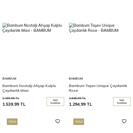
BAMBUM
BAMBUM
Bambum Nostalji Ahşap Kulplu
Bambum Taşev Unique Çaydanlık
Çaydanlık Mavi
Rose
2.199,99
TL
1.849,99
TL
%
30
%
30
1.539,99
TL
İNDIRIM
1.294,99
TL
İNDIRIM
YENI
YENI