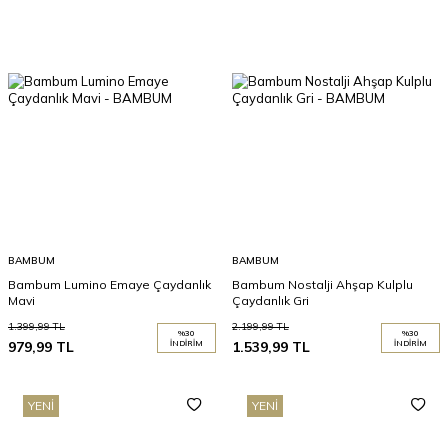
BAMBUM
BAMBUM
Bambum Lumino Emaye Çaydanlık
Bambum Nostalji Ahşap Kulplu
Mavi
Çaydanlık Gri
1.399,99
TL
2.199,99
TL
%
30
%
30
979,99
TL
İNDIRIM
1.539,99
TL
İNDIRIM
YENI
YENI