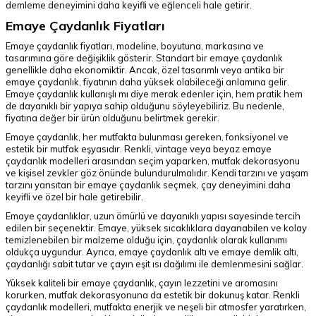
demleme deneyimini daha keyifli ve eğlenceli hale getirir.
Emaye Çaydanlık Fiyatları
Emaye çaydanlık fiyatları, modeline, boyutuna, markasına ve
tasarımına göre değişiklik gösterir. Standart bir emaye çaydanlık
genellikle daha ekonomiktir. Ancak, özel tasarımlı veya antika bir
emaye çaydanlık, fiyatının daha yüksek olabileceği anlamına gelir.
Emaye çaydanlık kullanışlı mı diye merak edenler için, hem pratik hem
de dayanıklı bir yapıya sahip olduğunu söyleyebiliriz. Bu nedenle,
fiyatına değer bir ürün olduğunu belirtmek gerekir.
Emaye çaydanlık, her mutfakta bulunması gereken, fonksiyonel ve
estetik bir mutfak eşyasıdır. Renkli, vintage veya beyaz emaye
çaydanlık modelleri arasından seçim yaparken, mutfak dekorasyonu
ve kişisel zevkler göz önünde bulundurulmalıdır. Kendi tarzını ve yaşam
tarzını yansıtan bir emaye çaydanlık seçmek, çay deneyimini daha
keyifli ve özel bir hale getirebilir.
Emaye çaydanlıklar, uzun ömürlü ve dayanıklı yapısı sayesinde tercih
edilen bir seçenektir. Emaye, yüksek sıcaklıklara dayanabilen ve kolay
temizlenebilen bir malzeme olduğu için, çaydanlık olarak kullanımı
oldukça uygundur. Ayrıca, emaye çaydanlık altı ve emaye demlik altı,
çaydanlığı sabit tutar ve çayın eşit ısı dağılımı ile demlenmesini sağlar.
Yüksek kaliteli bir emaye çaydanlık, çayın lezzetini ve aromasını
korurken, mutfak dekorasyonuna da estetik bir dokunuş katar. Renkli
çaydanlık modelleri, mutfakta enerjik ve neşeli bir atmosfer yaratırken,