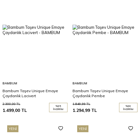
BAMBUM
BAMBUM
Bambum Taşev Unique Emaye
Bambum Taşev Unique Emaye
Çaydanlık Lacivert
Çaydanlık Pembe
2.300,00
TL
1.849,99
TL
%
35
%
30
1.499,00
TL
İNDIRIM
1.294,99
TL
İNDIRIM
YENI
YENI