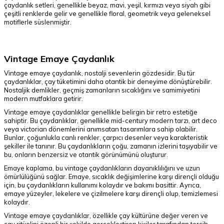
çaydanlık setleri, genellikle beyaz, mavi, yeşil, kırmızı veya siyah gibi
çeşitli renklerde gelir ve genellikle floral, geometrik veya geleneksel
motiflerle süslenmiştir.
Vintage Emaye Çaydanlık
Vintage emaye çaydanlık, nostalji sevenlerin gözdesidir. Bu tür
çaydanlıklar, çay tüketimini daha otantik bir deneyime dönüştürebilir.
Nostaljik demlikler, geçmiş zamanların sıcaklığını ve samimiyetini
modern mutfaklara getirir.
Vintage emaye çaydanlıklar genellikle belirgin bir retro estetiğe
sahiptir. Bu çaydanlıklar, genellikle mid-century modern tarzı, art deco
veya victorian dönemlerini anımsatan tasarımlara sahip olabilir.
Bunlar, çoğunlukla canlı renkler, çarpıcı desenler veya karakteristik
şekiller ile tanınır. Bu çaydanlıkların çoğu, zamanın izlerini taşıyabilir ve
bu, onların benzersiz ve otantik görünümünü oluşturur.
Emaye kaplama, bu vintage çaydanlıkların dayanıklılığını ve uzun
ömürlülüğünü sağlar. Emaye, sıcaklık değişimlerine karşı dirençli olduğu
için, bu çaydanlıkların kullanımı kolaydır ve bakımı basittir. Ayrıca,
emaye yüzeyler, lekelere ve çizilmelere karşı dirençli olup, temizlemesi
kolaydır.
Vintage emaye çaydanlıklar, özellikle çay kültürüne değer veren ve