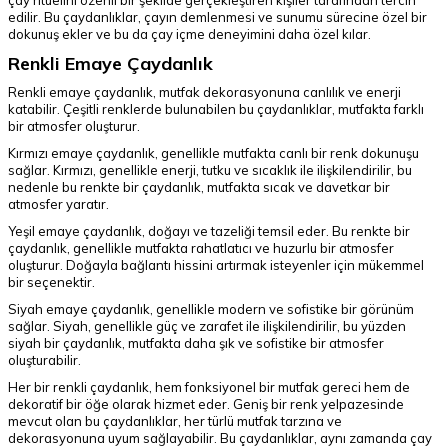
çay ritüelini özenli bir şekilde gerçekleştiren kişiler tarafından tercih
edilir. Bu çaydanlıklar, çayın demlenmesi ve sunumu sürecine özel bir
dokunuş ekler ve bu da çay içme deneyimini daha özel kılar.
Renkli Emaye Çaydanlık
Renkli emaye çaydanlık, mutfak dekorasyonuna canlılık ve enerji
katabilir. Çeşitli renklerde bulunabilen bu çaydanlıklar, mutfakta farklı
bir atmosfer oluşturur.
Kırmızı emaye çaydanlık, genellikle mutfakta canlı bir renk dokunuşu
sağlar. Kırmızı, genellikle enerji, tutku ve sıcaklık ile ilişkilendirilir, bu
nedenle bu renkte bir çaydanlık, mutfakta sıcak ve davetkar bir
atmosfer yaratır.
Yeşil emaye çaydanlık, doğayı ve tazeliği temsil eder. Bu renkte bir
çaydanlık, genellikle mutfakta rahatlatıcı ve huzurlu bir atmosfer
oluşturur. Doğayla bağlantı hissini artırmak isteyenler için mükemmel
bir seçenektir.
Siyah emaye çaydanlık, genellikle modern ve sofistike bir görünüm
sağlar. Siyah, genellikle güç ve zarafet ile ilişkilendirilir, bu yüzden
siyah bir çaydanlık, mutfakta daha şık ve sofistike bir atmosfer
oluşturabilir.
Her bir renkli çaydanlık, hem fonksiyonel bir mutfak gereci hem de
dekoratif bir öğe olarak hizmet eder. Geniş bir renk yelpazesinde
mevcut olan bu çaydanlıklar, her türlü mutfak tarzına ve
dekorasyonuna uyum sağlayabilir. Bu çaydanlıklar, aynı zamanda çay