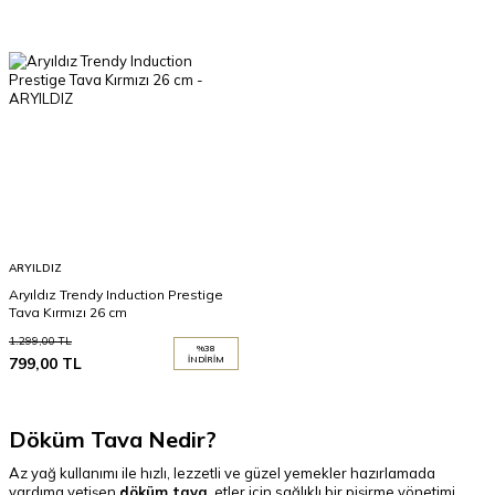
ARYILDIZ
Aryıldız Trendy Induction Prestige
Tava Kırmızı 26 cm
1.299,00
TL
%
38
799,00
TL
İNDIRIM
Döküm Tava Nedir?
Az yağ kullanımı ile hızlı, lezzetli ve güzel yemekler hazırlamada
yardıma yetişen
döküm tava
, etler için sağlıklı bir pişirme yönetimi