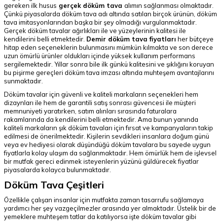
gereken ilk husus
gerçek döküm tava
alımın sağlanması olmaktadır.
Çünkü piyasalarda döküm tava adı altında satılan birçok ürünün, döküm
tava imitasyonlarından başka bir şey olmadığı vurgulanmaktadır.
Gerçek döküm tavalar ağırlıkları ile ve yüzeylerinin kalitesi ile
kendilerini belli etmektedir.
Demir döküm tava fiyatları
her bütçeye
hitap eden seçeneklerin bulunmasını mümkün kılmakta ve son derece
uzun ömürlü ürünler oldukları içinde yüksek kullanım performans
sergilemektedir. Yıllar sonra bile ilk günkü kalitesini ve şıklığını koruyan
bu pişirme gereçleri döküm tava imzası altında muhteşem avantajlarını
sunmaktadır.
Döküm tavalar için güvenli ve kaliteli markaların seçenekleri hem
dizaynları ile hem de garantili satış sonrası güvencesi ile müşteri
memnuniyeti yaratırken, satım alınları sırasında faturalara
rakamlarında da kendilerini belli etmektedir. Ama bunun yanında
kaliteli markaların şık döküm tavaları için fırsat ve kampanyaların takip
edilmesi de önerilmektedir. Kişilerin sevdikleri insanlara doğum günü
veya ev hediyesi olarak düşündüğü döküm tavalara bu sayede uygun
fiyatlarla kolay ulaşım da sağlanmaktadır. Hem ömürlük hem de işlevsel
bir mutfak gereci edinmek isteyenlerin yüzünü güldürecek fiyatlar
piyasalarda kolayca bulunmaktadır.
Döküm Tava Çeşitleri
Özellikle çalışan insanlar için mutfakta zaman tasarrufu sağlamaya
yardımcı her şey vazgeçilmezler arasında yer almaktadır. Üstelik bir de
yemeklere muhteşem tatlar da katılıyorsa işte döküm tavalar gibi