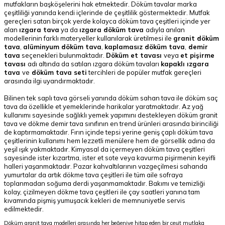
mutfakların başköşelerini hak etmektedir. Döküm tavalar marka
çeşitliliği yanında kendi içlerinde de çeşitlilik göstermektedir. Mutfak
gereçleri satan birçok yerde kolayca döküm tava çeşitleri içinde yer
alan
ızgara tava
ya da
ızgara döküm tava
adıyla anılan
modellerinin farklı materyeller kullanılarak üretilmesi ile
granit döküm
tava
,
alüminyum döküm tava
,
kaplamasız döküm tava
,
demir
tava
seçenekleri bulunmaktadır.
Döküm et tavası
veya
et pişirme
tavası
adı altında da satılan ızgara döküm tavaları
kapaklı ızgara
tava
ve
döküm tava seti
tercihleri de popüler mutfak gereçleri
arasında ilgi uyandırmaktadır.
Bilinen tek saplı tava görseli yanında döküm sahan tava ile döküm saç
tava da özellikle et yemeklerinde harikalar yaratmaktadır. Az yağ
kullanımı sayesinde sağlıklı yemek yapımını destekleyen döküm granit
tava ve dökme demir tava sınıfının en trend ürünleri arasında birinciliği
de kaptırmamaktadır. Fırın içinde tepsi yerine geniş çaplı döküm tava
çeşitlerinin kullanımı hem lezzetli menülere hem de görsellik adına da
yeşil ışık yakmaktadır. Kimyasal da içermeyen döküm tava çeşitleri
sayesinde ister kızartma, ister et sote veya kavurma pişirmenin keyifli
halleri yaşanmaktadır. Pazar kahvaltılarının vazgeçilmesi sahanda
yumurtalar da artık dökme tava çeşitleri ile tüm aile sofraya
toplanmadan soğuma derdi yaşanmamaktadır. Bakımı ve temizliği
kolay, çizilmeyen dökme tava çeşitleri ile çay saatleri yanına tam
kıvamında pişmiş yumuşacık kekleri de memnuniyetle servis
edilmektedir.
Döküm granit tava modelleri arasında her beğeniye hitap eden bir çeşit mutlaka