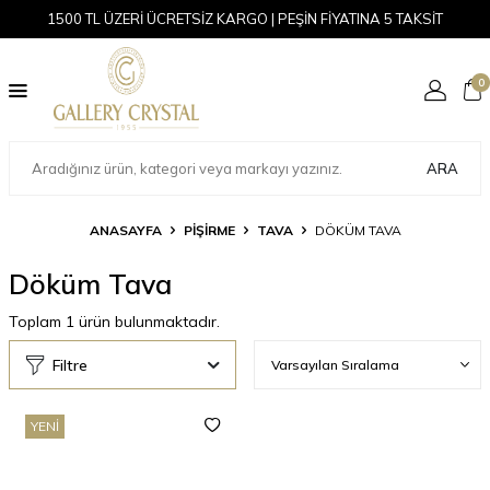
1500 TL ÜZERİ ÜCRETSİZ KARGO | PEŞİN FİYATINA 5 TAKSİT
0
ARA
ANASAYFA
PİŞİRME
TAVA
DÖKÜM TAVA
Döküm Tava
Toplam
1
ürün bulunmaktadır.
Filtre
YENI