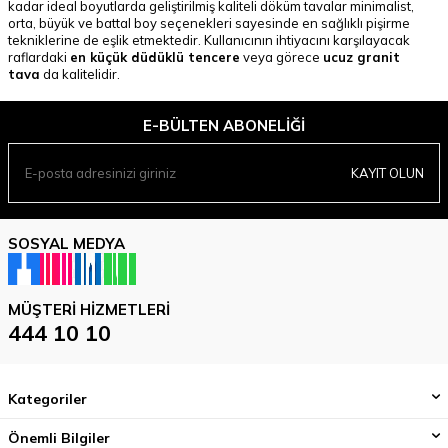
kadar ideal boyutlarda geliştirilmiş kaliteli döküm tavalar minimalist,
orta, büyük ve battal boy seçenekleri sayesinde en sağlıklı pişirme
tekniklerine de eşlik etmektedir. Kullanıcının ihtiyacını karşılayacak
raflardaki
en küçük düdüklü tencere
veya görece
ucuz granit
tava
da kalitelidir.
E-BÜLTEN ABONELIĞI
KAYIT OLUN
SOSYAL MEDYA
MÜŞTERI HIZMETLERI
444 10 10
Kategoriler
Önemli Bilgiler