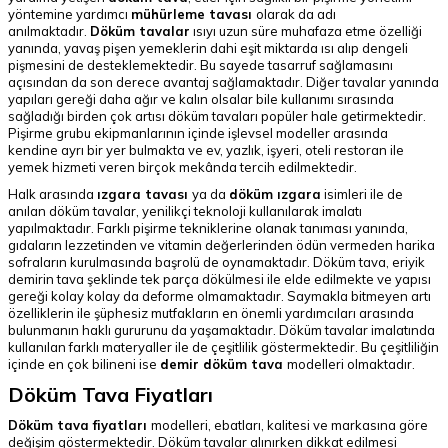
yöntemine yardımcı
mühürleme tavası
olarak da adı
anılmaktadır.
Döküm tavalar
ısıyı uzun süre muhafaza etme özelliği
yanında, yavaş pişen yemeklerin dahi eşit miktarda ısı alıp dengeli
pişmesini de desteklemektedir. Bu sayede tasarruf sağlamasını
açısından da son derece avantaj sağlamaktadır. Diğer tavalar yanında
yapıları gereği daha ağır ve kalın olsalar bile kullanımı sırasında
sağladığı birden çok artısı döküm tavaları popüler hale getirmektedir.
Pişirme grubu ekipmanlarının içinde işlevsel modeller arasında
kendine ayrı bir yer bulmakta ve ev, yazlık, işyeri, oteli restoran ile
yemek hizmeti veren birçok mekânda tercih edilmektedir.
Halk arasında
ızgara tavası
ya da
döküm ızgara
isimleri ile de
anılan döküm tavalar, yenilikçi teknoloji kullanılarak imalatı
yapılmaktadır. Farklı pişirme tekniklerine olanak tanıması yanında,
gıdaların lezzetinden ve vitamin değerlerinden ödün vermeden harika
sofraların kurulmasında başrolü de oynamaktadır. Döküm tava, eriyik
demirin tava şeklinde tek parça dökülmesi ile elde edilmekte ve yapısı
gereği kolay kolay da deforme olmamaktadır. Saymakla bitmeyen artı
özelliklerin ile şüphesiz mutfakların en önemli yardımcıları arasında
bulunmanın haklı gururunu da yaşamaktadır. Döküm tavalar imalatında
kullanılan farklı materyaller ile de çeşitlilik göstermektedir. Bu çeşitliliğin
içinde en çok bilineni ise
demir döküm tava
modelleri olmaktadır.
Döküm Tava Fiyatları
Döküm tava fiyatları
modelleri, ebatları, kalitesi ve markasına göre
değişim göstermektedir. Döküm tavalar alınırken dikkat edilmesi