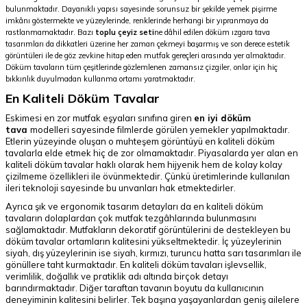
bulunmaktadır. Dayanıklı yapısı sayesinde sorunsuz bir şekilde yemek pişirme
imkânı göstermekte ve yüzeylerinde, renklerinde herhangi bir yıpranmaya da
rastlanmamaktadır. Bazı
toplu çeyiz seti
ne dâhil edilen döküm ızgara tava
tasarımları da dikkatleri üzerine her zaman çekmeyi başarmış ve son derece estetik
görüntüleri ile de göz zevkine hitap eden mutfak gereçleri arasında yer almaktadır.
Döküm tavaların tüm çeşitlerinde gözlemlenen zamansız çizgiler, onlar için hiç
bıkkınlık duyulmadan kullanma ortamı yaratmaktadır.
En Kaliteli Döküm Tavalar
Eskimesi en zor mutfak eşyaları sınıfına giren
en iyi döküm
tava
modelleri sayesinde filmlerde görülen yemekler yapılmaktadır.
Etlerin yüzeyinde oluşan o muhteşem görüntüyü en kaliteli döküm
tavalarla elde etmek hiç de zor olmamaktadır. Piyasalarda yer alan en
kaliteli döküm tavalar haklı olarak hem hijyenik hem de kolay kolay
çizilmeme özellikleri ile övünmektedir. Çünkü üretimlerinde kullanılan
ileri teknoloji sayesinde bu unvanları hak etmektedirler.
Ayrıca şık ve ergonomik tasarım detayları da en kaliteli döküm
tavaların dolaplardan çok mutfak tezgâhlarında bulunmasını
sağlamaktadır. Mutfakların dekoratif görüntülerini de destekleyen bu
döküm tavalar ortamların kalitesini yükseltmektedir. İç yüzeylerinin
siyah, dış yüzeylerinin ise siyah, kırmızı, turuncu hatta sarı tasarımları ile
gönüllere taht kurmaktadır. En kaliteli döküm tavaları işlevsellik,
verimlilik, doğallık ve pratiklik adı altında birçok detayı
barındırmaktadır. Diğer taraftan tavanın boyutu da kullanıcının
deneyiminin kalitesini belirler. Tek başına yaşayanlardan geniş ailelere