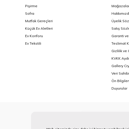
Pişirme
Mağazalar
Sofra
Hakkımız
Mutfak Gereçleri
Üyelik Sö
Küçük Ev Aletleri
Satış Söz
Ev Konforu
Garanti ve
Ev Tekstili
Teslimat K
Gizlilik ve
KVKK Aydı
Gallery Cr
Veri Sahib
Ön Bilgil
Duyurular