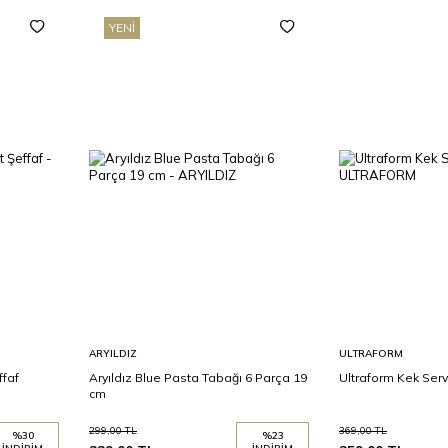
YENI
Sepete
Sepete
ARYILDIZ
ULTRAFORM
Ekle
Ekle
ffaf
Aryıldız Blue Pasta Tabağı 6 Parça 19
Ultraform Kek Ser
cm
299,00
TL
369,00
TL
%
30
%
23