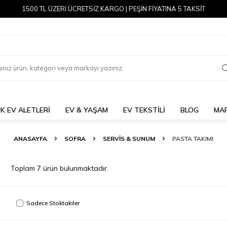
1500 TL ÜZERİ ÜCRETSİZ KARGO | PEŞİN FİYATINA 5 TAKSİT
K EV ALETLERİ
EV & YAŞAM
EV TEKSTİLİ
BLOG
MA
ANASAYFA
SOFRA
SERVIS & SUNUM
PASTA TAKIMI
Toplam
7
ürün bulunmaktadır.
Sadece Stoktakiler