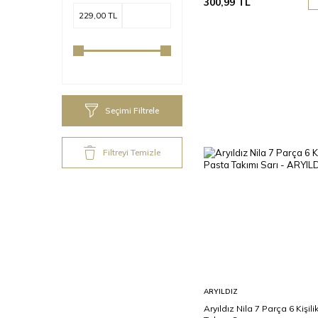
300,99
TL
Seçimi Filtrele
Filtreyi Temizle
Sepete
ARYILDIZ
Ekle
Aryıldız Nila 7 Parça 6 Kişil