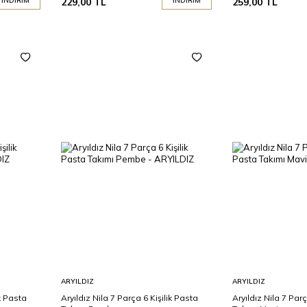
İNDIRIM
229,00
TL
İNDIRIM
259,00
TL
Sepete
Sepete
ARYILDIZ
ARYILDIZ
Ekle
Ekle
ik Pasta
Aryıldız Nila 7 Parça 6 Kişilik Pasta
Aryıldız Nila 7 Parç