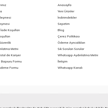
ımız
Anasayfa
da
Yeni Ürünler
zleşmesi
İndirimdekiler
leşmesi
Sepetim
 İade Koşulları
Blog
oşulları
Çerez Politikası
 Güvenlik
Ödeme Ayrıcalıkları
nlatma Metni
Sık Sorulan Sorular
ystal de Kariyer
Whatsapp Aydınlatma Metni
i Başvuru Formu
İletişim
endirme Formu
Whatsapp Kanalı