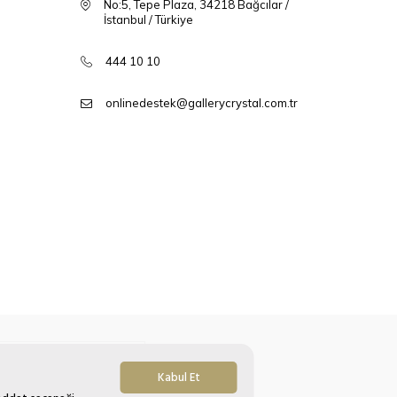
No:5, Tepe Plaza, 34218 Bağcılar /
İstanbul / Türkiye
444 10 10
onlinedestek@gallerycrystal.com.tr
Kabul Et