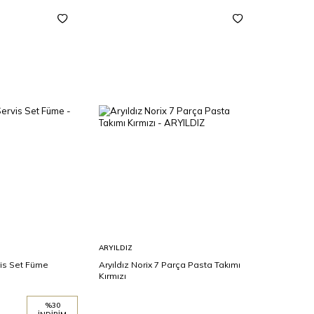
Sepete
ARYILDIZ
Ekle
vis Set Füme
Aryıldız Norix 7 Parça Pasta Takımı
Kırmızı
%
30