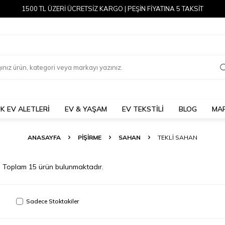
1500 TL ÜZERİ ÜCRETSİZ KARGO | PEŞİN FİYATINA 5 TAKSİT
K EV ALETLERİ
EV & YAŞAM
EV TEKSTİLİ
BLOG
MA
ANASAYFA
PİŞİRME
SAHAN
TEKLI SAHAN
Toplam
15
ürün bulunmaktadır.
Sadece Stoktakiler