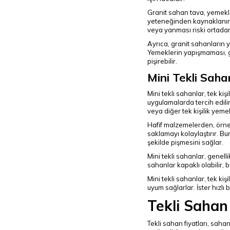
Granit sahan tava, yemekler
yeteneğinden kaynaklanır. 
veya yanması riski ortadan
Ayrıca, granit sahanların y
Yemeklerin yapışmaması, gr
pişirebilir.
Mini Tekli Saha
Mini tekli sahanlar, tek ki
uygulamalarda tercih edili
veya diğer tek kişilik yem
Hafif malzemelerden, örneği
saklamayı kolaylaştırır. Bun
şekilde pişmesini sağlar.
Mini tekli sahanlar, genell
sahanlar kapaklı olabilir, 
Mini tekli sahanlar, tek ki
uyum sağlarlar. İster hızlı 
Tekli Sahan 
Tekli sahan fiyatları, sah