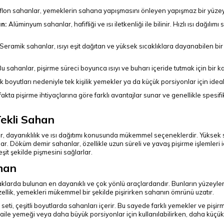
flon sahanlar, yemeklerin sahana yapışmasını önleyen yapışmaz bir yüzeye sa
an:
Alüminyum sahanlar, hafifliği ve ısı iletkenliği ile bilinir. Hızlı ısı dağıl
Seramik sahanlar, ısıyı eşit dağıtan ve yüksek sıcaklıklara dayanabilen bir
u sahanlar, pişirme süreci boyunca ısıyı ve buharı içeride tutmak için bir kapa
k boyutları nedeniyle tek kişilik yemekler ya da küçük porsiyonlar için ideal
fakta pişirme ihtiyaçlarına göre farklı avantajlar sunar ve genellikle spesif
ekli Sahan
r, dayanıklılık ve ısı dağıtımı konusunda mükemmel seçeneklerdir. Yüksek
arlar. Döküm demir sahanlar, özellikle uzun süreli ve yavaş pişirme işlemleri
şit şekilde pişmesini sağlarlar.
ahan
aklarda bulunan en dayanıklı ve çok yönlü araçlardandır. Bunların yüzeyleri
zellik, yemekleri mükemmel bir şekilde pişirirken sahanın ömrünü uzatır.
 seti, çeşitli boyutlarda sahanları içerir. Bu sayede farklı yemekler ve pişi
r aile yemeği veya daha büyük porsiyonlar için kullanılabilirken, daha küçü