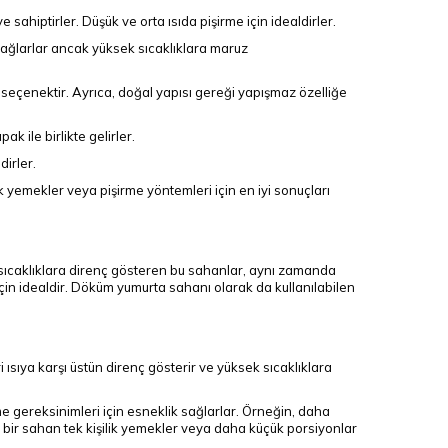
hiptirler. Düşük ve orta ısıda pişirme için idealdirler.
ımı sağlarlar ancak yüksek sıcaklıklara maruz
 seçenektir. Ayrıca, doğal yapısı gereği yapışmaz özelliğe
k ile birlikte gelirler.
dirler.
ik yemekler veya pişirme yöntemleri için en iyi sonuçları
 sıcaklıklara direnç gösteren bu sahanlar, aynı zamanda
 için idealdir. Döküm yumurta sahanı olarak da kullanılabilen
 ısıya karşı üstün direnç gösterir ve yüksek sıcaklıklara
rme gereksinimleri için esneklik sağlarlar. Örneğin, daha
k bir sahan tek kişilik yemekler veya daha küçük porsiyonlar