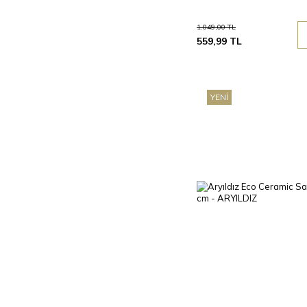
1.049,00
TL
559,99
TL
YENI