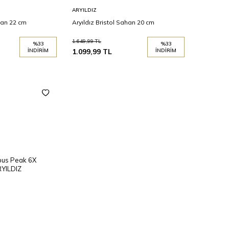
Sepete
ARYILDIZ
Ekle
ahan 22 cm
Aryıldız Bristol Sahan 20 cm
1.649,99
TL
%
33
%
33
İNDIRIM
1.099,99
TL
İNDIRIM