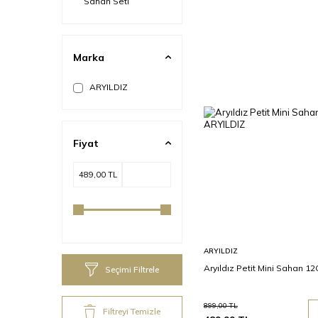
Sahan Seti
Marka
ARYILDIZ
Fiyat
Sepete
ARYILDIZ
Ekle
Aryıldız Petit Mini Sahan 1
Seçimi Filtrele
899,00
TL
Filtreyi Temizle