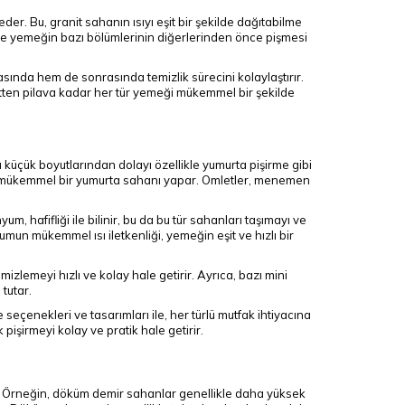
der. Bu, granit sahanın ısıyı eşit bir şekilde dağıtabilme
ece yemeğin bazı bölümlerinin diğerlerinden önce pişmesi
asında hem de sonrasında temizlik sürecini kolaylaştırır.
etten pilava kadar her tür yemeği mükemmel bir şekilde
u küçük boyutlarından dolayı özellikle yumurta pişirme gibi
arı mükemmel bir yumurta sahanı yapar. Omletler, menemen
 hafifliği ile bilinir, bu da bu tür sahanları taşımayı ve
yumun mükemmel ısı iletkenliği, yemeğin eşit ve hızlı bir
izlemeyi hızlı ve kolay hale getirir. Ayrıca, bazı mini
tutar.
 seçenekleri ve tasarımları ile, her türlü mutfak ihtiyacına
 pişirmeyi kolay ve pratik hale getirir.
r. Örneğin, döküm demir sahanlar genellikle daha yüksek