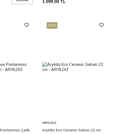
İNDIRIM
1.099,00
TL
YENI
Sepete
ARYILDIZ
Ekle
 Paslanmaz Çelik
Aryıldız Eco Ceramic Sahan 22 cm