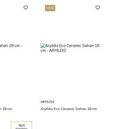
YENI
Sepete
ARYILDIZ
Ekle
n 18 cm
Aryıldız Eco Ceramic Sahan 18 cm
%
20