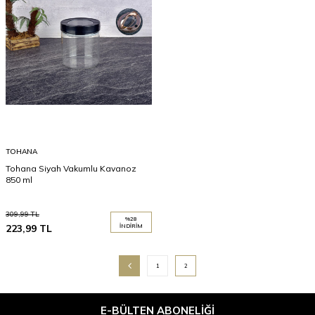
TOHANA
Tohana Siyah Vakumlu Kavanoz
850 ml
309,99
TL
%
28
223,99
TL
İNDIRIM
1
2
E-BÜLTEN ABONELIĞI