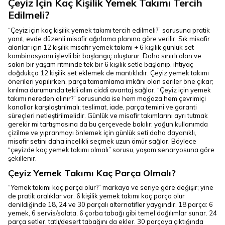
Çeyiz İçin Kaç Kişilik Yemek Takımı Tercih
Edilmeli?
“Çeyiz için kaç kişilik yemek takımı tercih edilmeli?” sorusuna pratik
yanıt, evde düzenli misafir ağırlama planına göre verilir. Sık misafir
alanlar için 12 kişilik misafir yemek takımı + 6 kişilik günlük set
kombinasyonu işlevli bir başlangıç oluşturur. Daha sınırlı alan ve
sakin bir yaşam ritminde tek bir 6 kişilik setle başlanıp, ihtiyaç
doğdukça 12 kişilik set eklemek de mantıklıdır. Çeyiz yemek takımı
önerileri yapılırken, parça tamamlama imkânı olan seriler öne çıkar;
kırılma durumunda tekli alım ciddi avantaj sağlar. “Çeyiz için yemek
takımı nereden alınır?” sorusunda ise hem mağaza hem çevrimiçi
kanallar karşılaştırılmalı; teslimat, iade, parça temini ve garanti
süreçleri netleştirilmelidir. Günlük ve misafir takımlarını ayrı tutmak
gerekir mi tartışmasına da bu çerçevede bakılır: yoğun kullanımda
çizilme ve yıpranmayı önlemek için günlük seti daha dayanıklı,
misafir setini daha incelikli seçmek uzun ömür sağlar. Böylece
“çeyizde kaç yemek takımı olmalı” sorusu, yaşam senaryosuna göre
şekillenir.
Çeyiz Yemek Takımı Kaç Parça Olmalı?
“Yemek takımı kaç parça olur?” markaya ve seriye göre değişir; yine
de pratik aralıklar var. 6 kişilik yemek takımı kaç parça olur
denildiğinde 18, 24 ve 30 parçalı alternatifler yaygındır. 18 parça: 6
yemek, 6 servis/salata, 6 çorba tabağı gibi temel dağılımlar sunar. 24
parça setler, tatlı/desert tabağını da ekler. 30 parçaya çıktığında