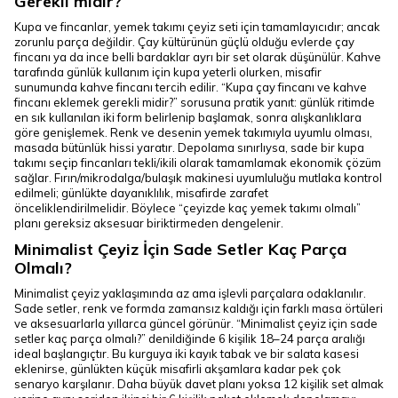
Gerekli midir?
Kupa ve fincanlar, yemek takımı çeyiz seti için tamamlayıcıdır; ancak
zorunlu parça değildir. Çay kültürünün güçlü olduğu evlerde çay
fincanı ya da ince belli bardaklar ayrı bir set olarak düşünülür. Kahve
tarafında günlük kullanım için kupa yeterli olurken, misafir
sunumunda kahve fincanı tercih edilir. “Kupa çay fincanı ve kahve
fincanı eklemek gerekli midir?” sorusuna pratik yanıt: günlük ritimde
en sık kullanılan iki form belirlenip başlamak, sonra alışkanlıklara
göre genişlemek. Renk ve desenin yemek takımıyla uyumlu olması,
masada bütünlük hissi yaratır. Depolama sınırlıysa, sade bir kupa
takımı seçip fincanları tekli/ikili olarak tamamlamak ekonomik çözüm
sağlar. Fırın/mikrodalga/bulaşık makinesi uyumluluğu mutlaka kontrol
edilmeli; günlükte dayanıklılık, misafirde zarafet
önceliklendirilmelidir. Böylece “çeyizde kaç yemek takımı olmalı”
planı gereksiz aksesuar biriktirmeden dengelenir.
Minimalist Çeyiz İçin Sade Setler Kaç Parça
Olmalı?
Minimalist çeyiz yaklaşımında az ama işlevli parçalara odaklanılır.
Sade setler, renk ve formda zamansız kaldığı için farklı masa örtüleri
ve aksesuarlarla yıllarca güncel görünür. “Minimalist çeyiz için sade
setler kaç parça olmalı?” denildiğinde 6 kişilik 18–24 parça aralığı
ideal başlangıçtır. Bu kurguya iki kayık tabak ve bir salata kasesi
eklenirse, günlükten küçük misafirli akşamlara kadar pek çok
senaryo karşılanır. Daha büyük davet planı yoksa 12 kişilik set almak