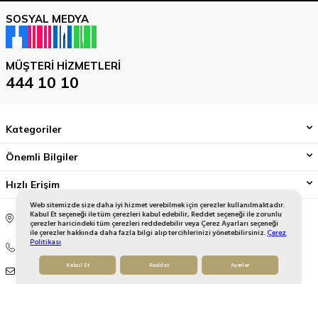
SOSYAL MEDYA
MÜŞTERI HIZMETLERI
444 10 10
Kategoriler
Önemli Bilgiler
Hızlı Erişim
Web sitemizde size daha iyi hizmet verebilmek için çerezler kullanılmaktadır.
Mahmutbey Mahallesi, 2414 Sokak, No:5, Tepe Plaza, 34218
Kabul Et seçeneği ile tüm çerezleri kabul edebilir, Reddet seçeneği ile zorunlu
çerezler haricindeki tüm çerezleri reddedebilir veya Çerez Ayarları seçeneği
Bağcılar / İstanbul / Türkiye
ile çerezler hakkında daha fazla bilgi alıp tercihlerinizi yönetebilirsiniz.
Çerez
Politikası
444 10 10
Kabul Et
Reddet
Ayarlar
onlinedestek@gallerycrystal.com.tr