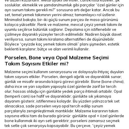
ve düzen kazandırır. Metal ayaklı servisler, cam/kristal kaseler, şık
sosluklar, ekmeklik ve şamdan/mumluk gibi parçalar “özel günler için
ayrı sunum takımı gerekli mi?” sorusuna artı değer katar. Ancak bu
set, temel yemek takımının yerini almaz; tamamlayıcı rol üstlenir.
Minimalist bakışta, bir-iki güçlü sunum parçası ile masa görünümü
kolayca yükseltilir. Renk ve malzeme, mevcut çeyiz yemek takımı ile
uyumlu seçilirse bütünlük sağlanır. Depolama için istiflenebilir ve
çizilmeye dayanıklı yüzeyler tercih edilmelidir. Nadiren büyük davet
veriliyorsa, sunum takımı kiralama alternatifleri de düşünülebilir.
Böylece “çeyizde kaç yemek takımı olmalı” planı şişmeden, estetik
beklenti karşılanır; bütçe ve alan verimli kullanılır.
Porselen, Bone veya Opal Malzeme Seçimi
Takım Sayısını Etkiler mi?
Malzeme seçimi kullanım senaryosunu ve dolayısıyla ihtiyaç duyulan
takım sayısını etkiler. Porselen, dengeli ağırlık ve dayanıklılık sunar;
günlük ve misafir arasında köprü görevi görebilir. Bone (bone china),
daha ince ve yarı saydam yapısıyla özel günlerde zarif bir tercih
olur; hassas olduğu için günlükte yedek parça ihtimali artabilir. Opal
(temperli cam) ise hafif ve dayanıklıdır; günlükte sık yıkamaya
dayanım gösterir, istiflenmesi kolaydır. Bu yüzden yalnızca tek set
alınacaksa, sade porselen veya opal tercih edilip sunum
parçalarıyla zenginleştirmek mantıklıdır. Malzeme kararının takım
sayısına etkisi tam da burada görünür: günlükte opal + özel günlerde
bone kullanmak iki ayrı seti gerektirir; porseleni zamansız seçmek
tek setle çok senaryoyu kapsayabilir. Bu çerçeve, “çeyiz yemek