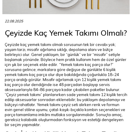
22.08.2025
Çeyizde Kaç Yemek Takımı Olmalı?
Çeyizde kaç yemek takımı olmalı sorusunun tek bir cevabı yok;
yaşam tarzı, misafir ağırlama sıklığı, depolama alanı ve bütçe
belirleyici olur. Genel yaklaşım, bir “günlük” ve bir “misafir” setiyle
başlamak yönünde. Böylece hem pratik kullanım hem de özel günler
için şık bir seçenek elde edilir. “Yemek takımı kaç parça olur?”
sorusuna gelince; markalara göre değişse de günlükte 6 kişilik
yemek takımı kaç parça olur diye bakıldığında çoğunlukla 18–24
parça aralığı görülür. Misafir ağırlamak için 12 kişilik yemek takımı
kaç parça olur dendiğinde ise 48 parçadan başlayıp servis
aksesuarlarıyla 84–86 parçaya kadar çıkabilen paketler bulunur.
“Çeyiz yemek takımı” planlanırken sade yemek takımı 12 kişilik tercih
edilip aksesuarlar sonradan eklenebilir; bu yaklaşım depolamayı ve
bütçeyi rahatlatır. Yemek takımı çeyiz seti alırken renk ve formun
evin genel stiline uyumu, çatal-kaşık-bıçakla kombin seçenekleri ve
parça tamamlama imkânı mutlaka sorgulanmalıdır. Sonuçta amaç,
gereksiz kalabalık oluşturmadan fonksiyon ve estetiği dengeleyen
bir seçim yapmaktır.