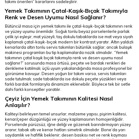
takımı önerileri” kararlarını sadeleştirir.
Yemek Takımının Çatal-Kaşık-Bıçak Takımıyla
Renk ve Desen Uyumu Nasıl Sağlanır?
Bütüncül masa için yemek takımı ile çatal-kaşık-bıçak takımının renk
ve yüzey uyumu önemlidir. Soğuk tonlu beyaz porselenlerle parlak
çelik iyi eşleşir; mat yüzeyli, taş dokulu tabaklarda ise mat veya siyah
kaplamalı çatal-kaşık-bıçak modern bir kontrast yaratır. Altın yaldızlı
kenarlarda altın tonlu servis takımları bütünlük sağlar; ancak bulaşık
makinesi programları bu tip kaplamalarda nazik olmalıdır. “Yemek
takımının çatal kaşık bıçak takımıyla renk ve desen uyumu nasıl
sağlanır?” sorusunda masa örtüsü, peçete ve bardak renkleri de
denkleme katılmalı; üçlü uyum yakalandığında masa profesyonel bir
görünüme kavuşur. Desen yoğun bir takım varsa, servis takımları
sade tutulmalı; sade tabaklarda ise dokulu peçete yüzükleri veya
farklı bardak formlarıyla dinamizm eklenebilir. Böylece tek bir setle
dahi farklı konseptler yaratılır.
Çeyiz İçin Yemek Takımının Kalitesi Nasıl
Anlaşılır?
Kaliteyi belirleyen temel unsurlar; malzeme yapısı, pişirim kalitesi,
kenar/çeper düzgünlüğü ve yüzey kaplamasının homojenliğidir.
Porselende pürüzsüz, iğne deliği ve gözenek barındırmayan yüzey
aranır; tabak altı ve kenar hatları simetrik olmalıdır. Bone’da yarı
saydamlık ve hafiflik beklenir; desen baskısı net ve renk kayması