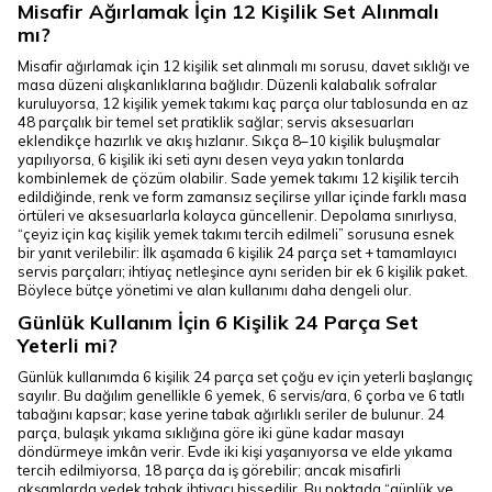
Misafir Ağırlamak İçin 12 Kişilik Set Alınmalı
mı?
Misafir ağırlamak için 12 kişilik set alınmalı mı sorusu, davet sıklığı ve
masa düzeni alışkanlıklarına bağlıdır. Düzenli kalabalık sofralar
kuruluyorsa, 12 kişilik yemek takımı kaç parça olur tablosunda en az
48 parçalık bir temel set pratiklik sağlar; servis aksesuarları
eklendikçe hazırlık ve akış hızlanır. Sıkça 8–10 kişilik buluşmalar
yapılıyorsa, 6 kişilik iki seti aynı desen veya yakın tonlarda
kombinlemek de çözüm olabilir. Sade yemek takımı 12 kişilik tercih
edildiğinde, renk ve form zamansız seçilirse yıllar içinde farklı masa
örtüleri ve aksesuarlarla kolayca güncellenir. Depolama sınırlıysa,
“çeyiz için kaç kişilik yemek takımı tercih edilmeli” sorusuna esnek
bir yanıt verilebilir: İlk aşamada 6 kişilik 24 parça set + tamamlayıcı
servis parçaları; ihtiyaç netleşince aynı seriden bir ek 6 kişilik paket.
Böylece bütçe yönetimi ve alan kullanımı daha dengeli olur.
Günlük Kullanım İçin 6 Kişilik 24 Parça Set
Yeterli mi?
Günlük kullanımda 6 kişilik 24 parça set çoğu ev için yeterli başlangıç
sayılır. Bu dağılım genellikle 6 yemek, 6 servis/ara, 6 çorba ve 6 tatlı
tabağını kapsar; kase yerine tabak ağırlıklı seriler de bulunur. 24
parça, bulaşık yıkama sıklığına göre iki güne kadar masayı
döndürmeye imkân verir. Evde iki kişi yaşanıyorsa ve elde yıkama
tercih edilmiyorsa, 18 parça da iş görebilir; ancak misafirli
akşamlarda yedek tabak ihtiyacı hissedilir. Bu noktada “günlük ve