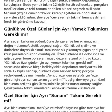
yerine aynı seriden ikinci bir 6 kişilik paket eklemek depolamayı
kolaylaştırır. Sade yemek takımı 12 kişilik tercih edilecekse, parçaları
modüler olan ve tekli tamamlanabilen bir seri seçmek akıllıcadır.
Minimal çizgide cam bardaklar, keten peçeteler ve doğal dokulu
servisler şıklığı artırır. Böylece “çeyiz yemek takımı” hem işlevli hem
ferah bir görünüme kavuşur.
Günlük ve Özel Günler İçin Ayrı Yemek Takımları
Gerekli mi?
Ayrı setler, kullanım yoğunluğunu dengeler ve her iki amaç için
doğru malzeme/estetik seçmeyi sağlar. Günlük set çizilme ve
darbelere dayanıklı olmalı; makinede sık yıkamaya uygun opal ya da
kalın porselen burada avantajlıdır. Özel günlerde ise daha ince ve
ışığı geçiren bone porselen, masa düzenine zarif bir hava katar.
“Günlük ve özel günler için ayrı yemek takımları gerekli mi?”
sorusunda alan ve bütçe belirleyicidir; depolama sınırlıysa tek bir
sade 12 kişilik set alıp, günlükte aynı seriden birkaç parçayı
yedeklemek de mümkündür. Ayrıca, özel gün estetiği için “özel
günler için ayrı sunum takımı gerekli mi?” başlığı devreye girer; özel
bir sunum seti, tek günlük takımla bile şık bir masa kurmayı sağlar.
Çeyiz yemek takımı önerileri bu esneklik üzerine kurulmalıdır.
Özel Günler İçin Ayrı “Sunum” Takımı Gerekli
mi?
Ayrı bir sunum takımı, menüye ve misafir sayısına göre masaya hız