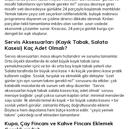
misafir takımlarını ayrı tutmak gerekir mi?” sorusu devreye girer;
misafir seti devredeyse günlükte 24 parçayla başlamak mantıklıdır.
Yemek takımı çeyiz seti seçerken istiflenebilirlik, bulaşık makinesi
programına dayanım ve çizilme direnci dikkate alınmalı. Kırılan
parçaları tekli tamamlama imkânı olan seriler, uzun vadede
ekonomik çözümler sunar. Kısacası, 24 parça günlük kurgu için
dengeli bir eşik oluşturur.
Servis Aksesuarları (Kayık Tabak, Salata
Kasesi) Kaç Adet Olmalı?
Servis aksesuarları, masa akışını hızlandırır ve sunumu tamamlar.
Orta ölçekli davetlerde iki adet büyük kayık tabak (ana
yemek/mezeler için) ve bir-iki orta boy kayık tabak yeterli olur.
Salata tarafında bir büyük ana kase + iki küçük yardımcı kase pratik
kullanım sağlar. Sosluk, turşuluk ve ekmeklik gibi detaylar “özel
günler için ayrı sunum takımı gerekli mi?” sorusunu da etkiler; çok
kalabalık masalarda ek sunum seti akışı düzenler. “Servis
aksesuarları kayık tabak salata kasesi kaç adet olmalı” sorusu
menüye bağlıdır: çeşit çoksa sunum kapları artar; minimal menülerde
sayı azalır. İlk alımda temel iki kayık + bir büyük salata kasesi + bir
sosluk yeterli görülür; zamanla ihtiyaç doğrultusunda eklenir.
Böylece hem depolama hem bütçe kontrol edilir, “çeyiz yemek
takımı” çekirdeği israf etmeden tamamlanır.
Kupa, Çay Fincanı ve Kahve Fincanı Eklemek