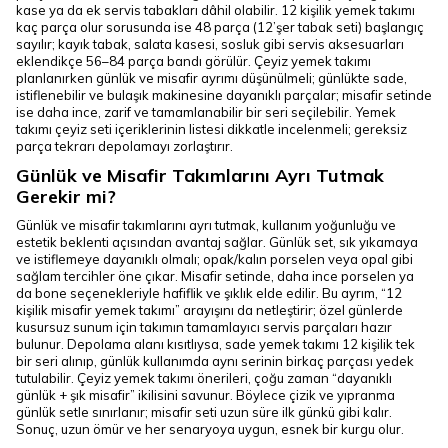
kase ya da ek servis tabakları dâhil olabilir. 12 kişilik yemek takımı
kaç parça olur sorusunda ise 48 parça (12’şer tabak seti) başlangıç
sayılır; kayık tabak, salata kasesi, sosluk gibi servis aksesuarları
eklendikçe 56–84 parça bandı görülür. Çeyiz yemek takımı
planlanırken günlük ve misafir ayrımı düşünülmeli; günlükte sade,
istiflenebilir ve bulaşık makinesine dayanıklı parçalar; misafir setinde
ise daha ince, zarif ve tamamlanabilir bir seri seçilebilir. Yemek
takımı çeyiz seti içeriklerinin listesi dikkatle incelenmeli; gereksiz
parça tekrarı depolamayı zorlaştırır.
Günlük ve Misafir Takımlarını Ayrı Tutmak
Gerekir mi?
Günlük ve misafir takımlarını ayrı tutmak, kullanım yoğunluğu ve
estetik beklenti açısından avantaj sağlar. Günlük set, sık yıkamaya
ve istiflemeye dayanıklı olmalı; opak/kalın porselen veya opal gibi
sağlam tercihler öne çıkar. Misafir setinde, daha ince porselen ya
da bone seçenekleriyle hafiflik ve şıklık elde edilir. Bu ayrım, “12
kişilik misafir yemek takımı” arayışını da netleştirir; özel günlerde
kusursuz sunum için takımın tamamlayıcı servis parçaları hazır
bulunur. Depolama alanı kısıtlıysa, sade yemek takımı 12 kişilik tek
bir seri alınıp, günlük kullanımda aynı serinin birkaç parçası yedek
tutulabilir. Çeyiz yemek takımı önerileri, çoğu zaman “dayanıklı
günlük + şık misafir” ikilisini savunur. Böylece çizik ve yıpranma
günlük setle sınırlanır; misafir seti uzun süre ilk günkü gibi kalır.
Sonuç, uzun ömür ve her senaryoya uygun, esnek bir kurgu olur.