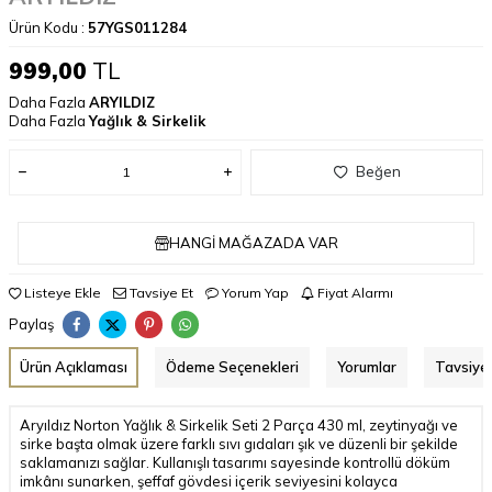
Ürün Kodu :
57YGS011284
999,00
TL
Daha Fazla
ARYILDIZ
Daha Fazla
Yağlık & Sirkelik
Beğen
HANGI MAĞAZADA VAR
Listeye Ekle
Tavsiye Et
Yorum Yap
Fiyat Alarmı
Paylaş
Ürün Açıklaması
Ödeme Seçenekleri
Yorumlar
Tavsiye 
Aryıldız Norton Yağlık & Sirkelik Seti 2 Parça 430 ml, zeytinyağı ve
sirke başta olmak üzere farklı sıvı gıdaları şık ve düzenli bir şekilde
saklamanızı sağlar. Kullanışlı tasarımı sayesinde kontrollü döküm
imkânı sunarken, şeffaf gövdesi içerik seviyesini kolayca