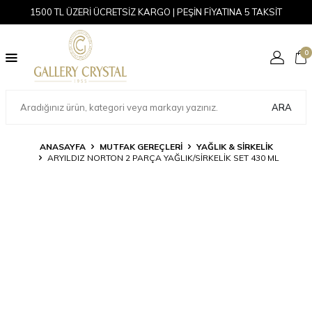
1500 TL ÜZERİ ÜCRETSİZ KARGO | PEŞİN FİYATINA 5 TAKSİT
0
ARA
ANASAYFA
MUTFAK GEREÇLERİ
YAĞLIK & SIRKELIK
ARYILDIZ NORTON 2 PARÇA YAĞLIK/SIRKELIK SET 430 ML