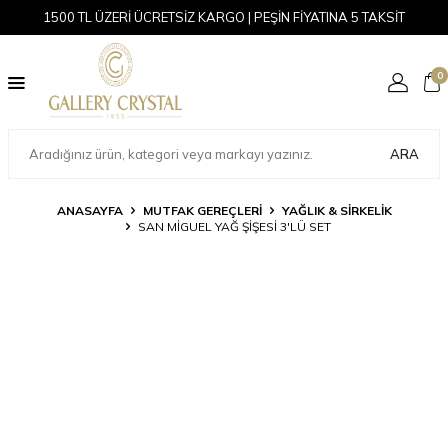
1500 TL ÜZERİ ÜCRETSİZ KARGO | PEŞİN FİYATINA 5 TAKSİT
0
ARA
ANASAYFA
MUTFAK GEREÇLERİ
YAĞLIK & SIRKELIK
SAN MIGUEL YAĞ ŞIŞESI 3'LÜ SET