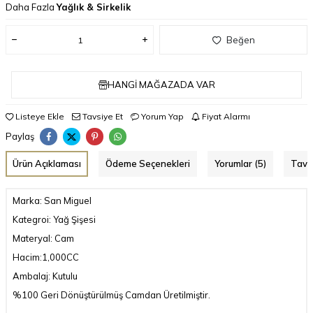
Daha Fazla
Yağlık & Sirkelik
Beğen
HANGI MAĞAZADA VAR
Listeye Ekle
Tavsiye Et
Yorum Yap
Fiyat Alarmı
Paylaş
Ürün Açıklaması
Ödeme Seçenekleri
Yorumlar (5)
Tavs
Marka: San Miguel
Kategroi: Yağ Şişesi
Materyal: Cam
Hacim:1,000CC
Ambalaj: Kutulu
%100 Geri Dönüştürülmüş Camdan Üretilmiştir.