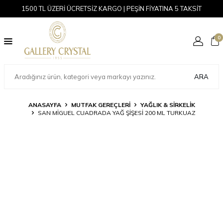
1500 TL ÜZERİ ÜCRETSİZ KARGO | PEŞİN FİYATINA 5 TAKSİT
0
ARA
ANASAYFA
MUTFAK GEREÇLERİ
YAĞLIK & SIRKELIK
SAN MIGUEL CUADRADA YAĞ ŞIŞESI 200 ML TURKUAZ