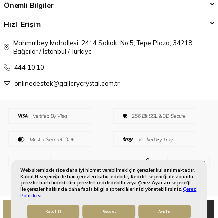
Önemli Bilgiler
Hızlı Erişim
Mahmutbey Mahallesi, 2414 Sokak, No:5, Tepe Plaza, 34218
Bağcılar / İstanbul / Türkiye
444 10 10
onlinedestek@gallerycrystal.com.tr
Web sitemizde size daha iyi hizmet verebilmek için çerezler kullanılmaktadır.
Kabul Et seçeneği ile tüm çerezleri kabul edebilir, Reddet seçeneği ile zorunlu
çerezler haricindeki tüm çerezleri reddedebilir veya Çerez Ayarları seçeneği
ile çerezler hakkında daha fazla bilgi alıp tercihlerinizi yönetebilirsiniz.
Çerez
Politikası
SEPETE EKLE
HEMEN AL
Kabul Et
Reddet
Ayarlar