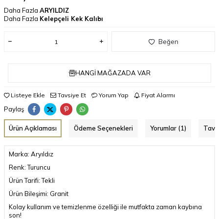
Daha Fazla
ARYILDIZ
Daha Fazla
Kelepçeli Kek Kalıbı
Beğen
HANGI MAĞAZADA VAR
Listeye Ekle
Tavsiye Et
Yorum Yap
Fiyat Alarmı
Paylaş
Ürün Açıklaması
Ödeme Seçenekleri
Yorumlar (1)
Tavs
Marka: Aryıldız
Renk: Turuncu
Ürün Tarifi: Tekli
Ürün Bileşimi: Granit
Kolay kullanım ve temizlenme özelliği ile mutfakta zaman kaybına
son!