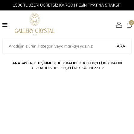
1500 TL ÜZERİ ÜCRETSİZ KARGO | PEŞİN FİYATINA 5 TAKSİT
0
ARA
ANASAYFA
PİŞİRME
KEK KALIBI
KELEPÇELI KEK KALIBI
GUARDINI KELEPÇELI KEK KALIBI 22 CM