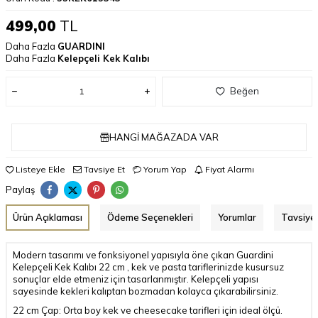
499,00
TL
Daha Fazla
GUARDINI
Daha Fazla
Kelepçeli Kek Kalıbı
Beğen
HANGI MAĞAZADA VAR
Listeye Ekle
Tavsiye Et
Yorum Yap
Fiyat Alarmı
Paylaş
Ürün Açıklaması
Ödeme Seçenekleri
Yorumlar
Tavsiye 
Modern tasarımı ve fonksiyonel yapısıyla öne çıkan Guardini
Kelepçeli Kek Kalıbı 22 cm , kek ve pasta tariflerinizde kusursuz
sonuçlar elde etmeniz için tasarlanmıştır. Kelepçeli yapısı
sayesinde kekleri kalıptan bozmadan kolayca çıkarabilirsiniz.
22 cm Çap: Orta boy kek ve cheesecake tarifleri için ideal ölçü.