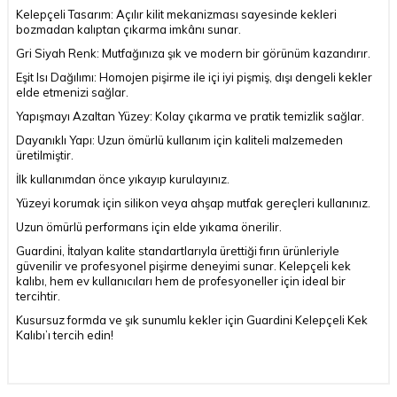
Kelepçeli Tasarım: Açılır kilit mekanizması sayesinde kekleri
bozmadan kalıptan çıkarma imkânı sunar.
Gri Siyah Renk: Mutfağınıza şık ve modern bir görünüm kazandırır.
Eşit Isı Dağılımı: Homojen pişirme ile içi iyi pişmiş, dışı dengeli kekler
elde etmenizi sağlar.
Yapışmayı Azaltan Yüzey: Kolay çıkarma ve pratik temizlik sağlar.
Dayanıklı Yapı: Uzun ömürlü kullanım için kaliteli malzemeden
üretilmiştir.
İlk kullanımdan önce yıkayıp kurulayınız.
Yüzeyi korumak için silikon veya ahşap mutfak gereçleri kullanınız.
Uzun ömürlü performans için elde yıkama önerilir.
Guardini, İtalyan kalite standartlarıyla ürettiği fırın ürünleriyle
güvenilir ve profesyonel pişirme deneyimi sunar. Kelepçeli kek
kalıbı, hem ev kullanıcıları hem de profesyoneller için ideal bir
tercihtir.
Kusursuz formda ve şık sunumlu kekler için Guardini Kelepçeli Kek
Kalıbı’ı tercih edin!