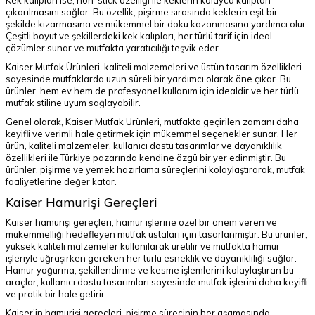
Kek kalıpları ise, non-stick özelliği ile keklerin kolayca kalıptan
çıkarılmasını sağlar. Bu özellik, pişirme sırasında keklerin eşit bir
şekilde kızarmasına ve mükemmel bir doku kazanmasına yardımcı olur.
Çeşitli boyut ve şekillerdeki kek kalıpları, her türlü tarif için ideal
çözümler sunar ve mutfakta yaratıcılığı teşvik eder.
Kaiser Mutfak Ürünleri, kaliteli malzemeleri ve üstün tasarım özellikleri
sayesinde mutfaklarda uzun süreli bir yardımcı olarak öne çıkar. Bu
ürünler, hem ev hem de profesyonel kullanım için idealdir ve her türlü
mutfak stiline uyum sağlayabilir.
Genel olarak, Kaiser Mutfak Ürünleri, mutfakta geçirilen zamanı daha
keyifli ve verimli hale getirmek için mükemmel seçenekler sunar. Her
ürün, kaliteli malzemeler, kullanıcı dostu tasarımlar ve dayanıklılık
özellikleri ile Türkiye pazarında kendine özgü bir yer edinmiştir. Bu
ürünler, pişirme ve yemek hazırlama süreçlerini kolaylaştırarak, mutfak
faaliyetlerine değer katar.
Kaiser Hamurişi Gereçleri
Kaiser hamurişi gereçleri, hamur işlerine özel bir önem veren ve
mükemmelliği hedefleyen mutfak ustaları için tasarlanmıştır. Bu ürünler,
yüksek kaliteli malzemeler kullanılarak üretilir ve mutfakta hamur
işleriyle uğraşırken gereken her türlü esneklik ve dayanıklılığı sağlar.
Hamur yoğurma, şekillendirme ve kesme işlemlerini kolaylaştıran bu
araçlar, kullanıcı dostu tasarımları sayesinde mutfak işlerini daha keyifli
ve pratik bir hale getirir.
Kaiser'in hamurişi gereçleri, pişirme sürecinin her aşamasında