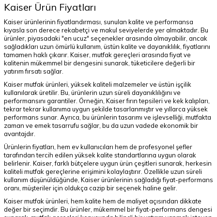
Kaiser Ürün Fiyatları
Kaiser ürünlerinin fiyatlandırması, sunulan kalite ve performansa
kıyasla son derece rekabetçi ve makul seviyelerde yer almaktadır. Bu
ürünler, piyasadaki "en ucuz" seçenekler arasında olmayabilir, ancak
sağladıkları uzun ömürlü kullanım, üstün kalite ve dayanıklılık, fiyatlarını
tamamen haklı çıkarır. Kaiser, mutfak gereçleri arasında fiyat ve
kalitenin mükemmel bir dengesini sunarak, tüketicilere değerli bir
yatırım fırsatı sağlar.
Kaiser mutfak ürünleri, yüksek kaliteli malzemeler ve üstün işçilik
kullanılarak üretilir. Bu, ürünlerin uzun süreli dayanıklılığını ve
performansını garantiler. Örneğin, Kaiser fırın tepsileri ve kek kalıpları,
tekrar tekrar kullanıma uygun şekilde tasarlanmıştır ve yıllarca yüksek
performans sunar. Ayrıca, bu ürünlerin tasarımı ve işlevselliği, mutfakta
zaman ve emek tasarrufu sağlar, bu da uzun vadede ekonomik bir
avantajdır.
Ürünlerin fiyatları, hem ev kullanıcıları hem de profesyonel şefler
tarafından tercih edilen yüksek kalite standartlarına uygun olarak
belirlenir. Kaiser, farklı bütçelere uygun ürün çeşitleri sunarak, herkesin
kaliteli mutfak gereçlerine erişimini kolaylaştırır. Özellikle uzun süreli
kullanım düşünüldüğünde, Kaiser ürünlerinin sağladığı fiyat-performans
oranı, müşteriler için oldukça cazip bir seçenek haline gelir.
Kaiser mutfak ürünleri, hem kalite hem de maliyet açısından dikkate
değer bir seçimdir. Bu ürünler, mükemmel bir fiyat-performans dengesi