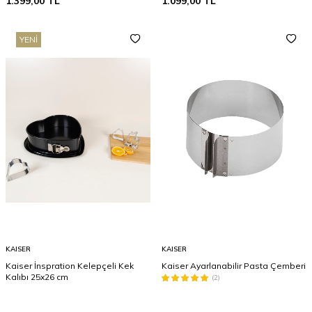
1.399,00
TL
1.099,00
TL
YENI
KAISER
KAISER
Kaiser İnspration Kelepçeli Kek
Kaiser Ayarlanabilir Pasta Çemberi
Kalıbı 25x26 cm
(2)