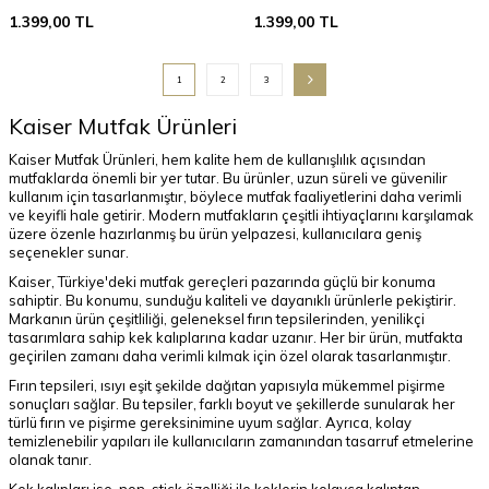
1.399,00
TL
1.399,00
TL
1
2
3
Kaiser Mutfak Ürünleri
Kaiser Mutfak Ürünleri, hem kalite hem de kullanışlılık açısından
mutfaklarda önemli bir yer tutar. Bu ürünler, uzun süreli ve güvenilir
kullanım için tasarlanmıştır, böylece mutfak faaliyetlerini daha verimli
ve keyifli hale getirir. Modern mutfakların çeşitli ihtiyaçlarını karşılamak
üzere özenle hazırlanmış bu ürün yelpazesi, kullanıcılara geniş
seçenekler sunar.
Kaiser, Türkiye'deki mutfak gereçleri pazarında güçlü bir konuma
sahiptir. Bu konumu, sunduğu kaliteli ve dayanıklı ürünlerle pekiştirir.
Markanın ürün çeşitliliği, geleneksel fırın tepsilerinden, yenilikçi
tasarımlara sahip kek kalıplarına kadar uzanır. Her bir ürün, mutfakta
geçirilen zamanı daha verimli kılmak için özel olarak tasarlanmıştır.
Fırın tepsileri, ısıyı eşit şekilde dağıtan yapısıyla mükemmel pişirme
sonuçları sağlar. Bu tepsiler, farklı boyut ve şekillerde sunularak her
türlü fırın ve pişirme gereksinimine uyum sağlar. Ayrıca, kolay
temizlenebilir yapıları ile kullanıcıların zamanından tasarruf etmelerine
olanak tanır.