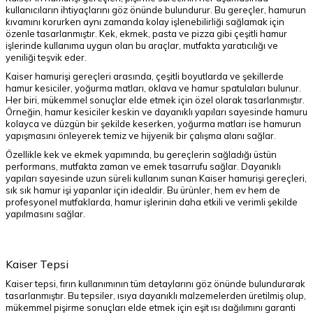
kullanıcıların ihtiyaçlarını göz önünde bulundurur. Bu gereçler, hamurun
kıvamını korurken aynı zamanda kolay işlenebilirliği sağlamak için
özenle tasarlanmıştır. Kek, ekmek, pasta ve pizza gibi çeşitli hamur
işlerinde kullanıma uygun olan bu araçlar, mutfakta yaratıcılığı ve
yeniliği teşvik eder.
Kaiser hamurişi gereçleri arasında, çeşitli boyutlarda ve şekillerde
hamur kesiciler, yoğurma matları, oklava ve hamur spatulaları bulunur.
Her biri, mükemmel sonuçlar elde etmek için özel olarak tasarlanmıştır.
Örneğin, hamur kesiciler keskin ve dayanıklı yapıları sayesinde hamuru
kolayca ve düzgün bir şekilde keserken, yoğurma matları ise hamurun
yapışmasını önleyerek temiz ve hijyenik bir çalışma alanı sağlar.
Özellikle kek ve ekmek yapımında, bu gereçlerin sağladığı üstün
performans, mutfakta zaman ve emek tasarrufu sağlar. Dayanıklı
yapıları sayesinde uzun süreli kullanım sunan Kaiser hamurişi gereçleri,
sık sık hamur işi yapanlar için idealdir. Bu ürünler, hem ev hem de
profesyonel mutfaklarda, hamur işlerinin daha etkili ve verimli şekilde
yapılmasını sağlar.
Kaiser Tepsi
Kaiser tepsi, fırın kullanımının tüm detaylarını göz önünde bulundurarak
tasarlanmıştır. Bu tepsiler, ısıya dayanıklı malzemelerden üretilmiş olup,
mükemmel pişirme sonuçları elde etmek için eşit ısı dağılımını garanti