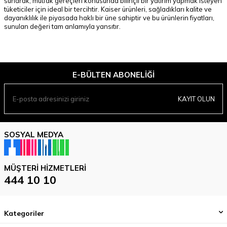
sunarak, mutfak gereçleri konusunda bilinçli bir yatırım yapmak isteyen
tüketiciler için ideal bir tercihtir. Kaiser ürünleri, sağladıkları kalite ve
dayanıklılık ile piyasada haklı bir üne sahiptir ve bu ürünlerin fiyatları,
sunulan değeri tam anlamıyla yansıtır.
E-BÜLTEN ABONELIĞI
KAYIT OLUN
SOSYAL MEDYA
MÜŞTERI HIZMETLERI
444 10 10
Kategoriler