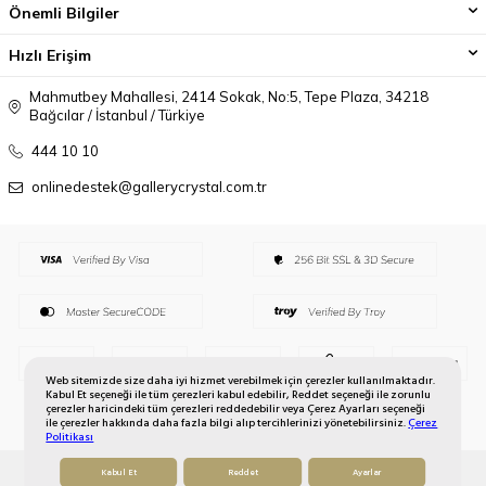
Önemli Bilgiler
Hızlı Erişim
Mahmutbey Mahallesi, 2414 Sokak, No:5, Tepe Plaza, 34218
Bağcılar / İstanbul / Türkiye
444 10 10
onlinedestek@gallerycrystal.com.tr
Web sitemizde size daha iyi hizmet verebilmek için çerezler kullanılmaktadır.
Kabul Et seçeneği ile tüm çerezleri kabul edebilir, Reddet seçeneği ile zorunlu
çerezler haricindeki tüm çerezleri reddedebilir veya Çerez Ayarları seçeneği
ile çerezler hakkında daha fazla bilgi alıp tercihlerinizi yönetebilirsiniz.
Çerez
Politikası
Kabul Et
Reddet
Ayarlar