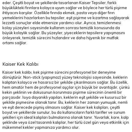
eder. Çeşitli boyut ve şekillerde tasarlanan Kaiser Tepsiler, farklı
büyüklükteki fırınlara kolayca uyum sağlar ve böylece her türlü pişirme
ihtiyacını karşılar. Özellikle fırında ekmek, pasta veya diğer fırın
yemeklerini hazırlarken bu tepsiler, eşit pişirme ve kızartma sağlayarak
lezzetli sonuçlar elde etmenize yardımcı olur. Ayrıca, temizlenmesi
kolay yüzeyleri sayesinde kullanım sonrası temizlik konusunda da
büyük kolaylık sağlar. Bu yüzeyler, yiyeceklerin tepsilere yapışmasını
önleyerek, temizlik sürecini hızlandırır ve daha hijyenik bir mutfak
ortamı sağlar.
Kaiser Kek Kalıbı
Kaiser kek kalıbı, kek pişirme sürecini profesyonel bir deneyime
dönüştürür. Non-stick (yapışmaz) yüzey teknolojisi sayesinde, keklerin
kalıptan kolayca ve hasarsız bir şekilde çıkarılmasını sağlar. Bu özellik,
hem amatör hem de profesyonel aşçılar için büyük bir avantajdır, çünkü
kekin şeklinin ve dokusunun korunması pişirme sürecinin önemli bir
parçasıdır. Isıya dayanıklı yapıları, keklerin eşit şekilde ve kusursuz bir
şekilde pişmesine olanak tanır. Bu, keklerin her zaman yumuşak, nemli
ve eşit derecede pişmiş olmasını sağlar. Kaiser kek kalıpları, çeşitli
boyut ve şekillerde sunulur, bu da kullanıcıların farklı tarifler ve sunum
şekilleri için ideal kalıpları bulmalarına olanak tanır. Yuvarlak, kare, kalp
şeklinde veya özel tasarımlı kalıplar, her türlü özel gün veya etkinlik için
mükemmel kekler yapmanıza yardımcı olur.