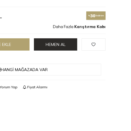
L
30
%
İndirim
Daha Fazla
Karıştırma Kabı
 EKLE
HEMEN AL
HANGI MAĞAZADA VAR
Yorum Yap
Fiyat Alarmı