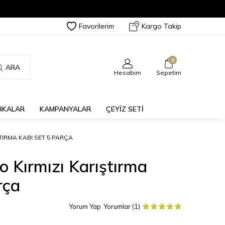
Favorilerim
Kargo Takip
0
ARA
Hesabım
Sepetim
RKALAR
KAMPANYALAR
ÇEYİZ SETİ
TIRMA KABI SET 5 PARÇA
o Kırmızı Karıştırma
rça
Yorum Yap
Yorumlar (1)