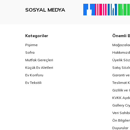
SOSYAL MEDYA
Kategoriler
Önemli B
Pişirme
Mağazalar
Sofra
Hakkımız
Mutfak Gereçleri
Üyelik Sö
Küçük Ev Aletleri
Satış Söz
Ev Konforu
Garanti ve
Ev Tekstili
Teslimat K
Gizlilik ve
KVKK Aydı
Gallery Cr
Veri Sahib
Ön Bilgil
Duyurular