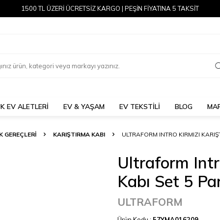
1500 TL ÜZERİ ÜCRETSİZ KARGO | PEŞİN FİYATINA 5 TAKSİT
K EV ALETLERİ
EV & YAŞAM
EV TEKSTİLİ
BLOG
MA
 GEREÇLERİ
KARIŞTIRMA KABI
ULTRAFORM INTRO KIRMIZI KARIŞ
Ultraform Intr
Kabı Set 5 Pa
ULTRAFORM
Ürün Kodu :
57YMA016209