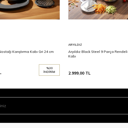
ARYILDIZ
talji Karıştırma Kabı Gri 24 cm
Aryıldız Black Steel 9 Parça Rendeli
Kabı
%
30
L
İNDIRIM
2.999,00
TL