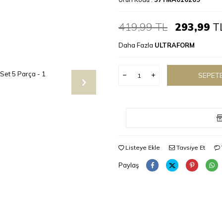
419,99
TL
293,99
T
Daha Fazla
ULTRAFORM
SEPETE
Listeye Ekle
Tavsiye Et
Paylaş