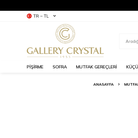
TR − TL
PİŞİRME
SOFRA
MUTFAK GEREÇLERİ
KÜÇÜ
ANASAYFA
MUTFAK