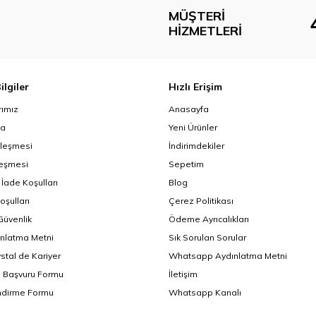
MÜŞTERI
HIZMETLERI
ilgiler
Hızlı Erişim
ımız
Anasayfa
da
Yeni Ürünler
zleşmesi
İndirimdekiler
leşmesi
Sepetim
 İade Koşulları
Blog
oşulları
Çerez Politikası
 Güvenlik
Ödeme Ayrıcalıkları
nlatma Metni
Sık Sorulan Sorular
ystal de Kariyer
Whatsapp Aydınlatma Metni
i Başvuru Formu
İletişim
endirme Formu
Whatsapp Kanalı