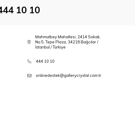
444 10 10
Mahmutbey Mahallesi, 2414 Sokak,
No:5, Tepe Plaza, 34218 Bağcılar /
İstanbul / Türkiye
444 10 10
onlinedestek@gallerycrystal.com.tr