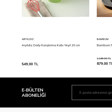
ARYILDIZ
BAMBUM
Aryıldız Daily Karıştırma Kabı Yeşil 20 cm
Bambum Nos
1.249,00
TL
879,00
T
549,00
TL
E-BÜLTEN
ABONELIĞI