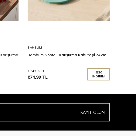
BAMBUM
BAMBUM
 Karıştırma
Bambum Nostalji Karıştırma Kabı Yeşil 24 cm
Bambum No
1.249,99
TL
1.249,99
TL
%
30
874,99
TL
İNDIRIM
874,99
T
KAYIT OLUN