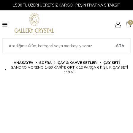
1500 TL ÜZERİ ÜCRETSİZ KARGO | PEŞİN FİYATINA 5 TAKSİT
0
ARA
ANASAYFA
SOFRA
ÇAY & KAHVE SETLERI
ÇAY SETI
SANDRO MORENO 1453 KARIYE OPTIK 12 PARÇA 6 KIŞILIK ÇAY SETI
110 ML