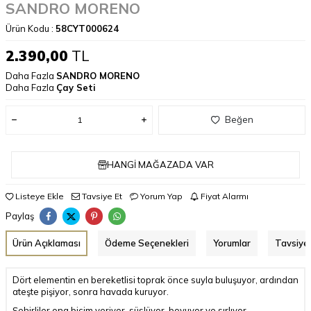
SANDRO MORENO
Ürün Kodu :
58CYT000624
2.390,00
TL
Daha Fazla
SANDRO MORENO
Daha Fazla
Çay Seti
Beğen
HANGI MAĞAZADA VAR
Listeye Ekle
Tavsiye Et
Yorum Yap
Fiyat Alarmı
Paylaş
Ürün Açıklaması
Ödeme Seçenekleri
Yorumlar
Tavsiye 
Dört elementin en bereketlisi toprak önce suyla buluşuyor, ardından
ateşte pişiyor, sonra havada kuruyor.
Şehirliler ona biçim veriyor, süslüyor, boyuyor ve sırlıyor.