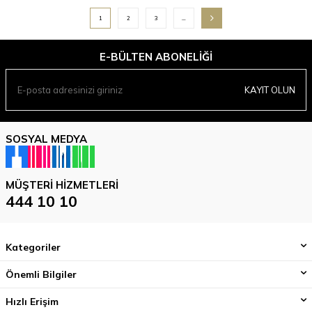
1
2
3
…
E-BÜLTEN ABONELIĞI
KAYIT OLUN
SOSYAL MEDYA
MÜŞTERI HIZMETLERI
444 10 10
Kategoriler
Önemli Bilgiler
Hızlı Erişim