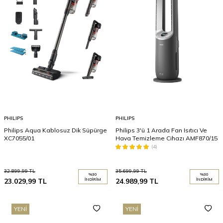
PHILIPS
PHILIPS
Philips Aqua Kablosuz Dik Süpürge
Philips 3'ü 1 Arada Fan Isıtıcı Ve
XC7055/01
Hava Temizleme Cihazı AMF870/15
(4)
32.899,99
TL
35.699,99
TL
%
30
%
30
23.029,99
TL
İNDIRIM
24.989,99
TL
İNDIRIM
YENI
YENI