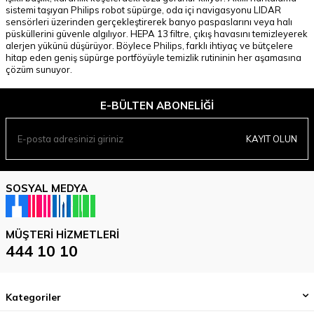
sistemi taşıyan Philips robot süpürge, oda içi navigasyonu LIDAR
sensörleri üzerinden gerçekleştirerek banyo paspaslarını veya halı
püsküllerini güvenle algılıyor. HEPA 13 filtre, çıkış havasını temizleyerek
alerjen yükünü düşürüyor. Böylece Philips, farklı ihtiyaç ve bütçelere
hitap eden geniş süpürge portföyüyle temizlik rutininin her aşamasına
çözüm sunuyor.
E-BÜLTEN ABONELIĞI
KAYIT OLUN
SOSYAL MEDYA
MÜŞTERI HIZMETLERI
444 10 10
Kategoriler