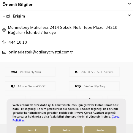
Önemli Bilgiler
Hızlı Erişim
Mahmutbey Mahallesi, 2414 Sokak, No:5, Tepe Plaza, 34218
Bağcılar / İstanbul / Türkiye
444 10 10
onlinedestek@gallerycrystal.com.tr
Web sitemizde size daha iyi hizmet verebilmek için çerezler kullanılmaktadır.
Kabul Et seçeneği ile tüm çerezleri kabul edebilir, Reddet seçeneği ile zorunlu
çerezler haricindeki tüm çerezleri reddedebilir veya Çerez Ayarları seçeneği
ile çerezler hakkında daha fazla bilgi alıp tercihlerinizi yönetebilirsiniz.
Çerez
Politikası
Kabul Et
Reddet
Ayarlar