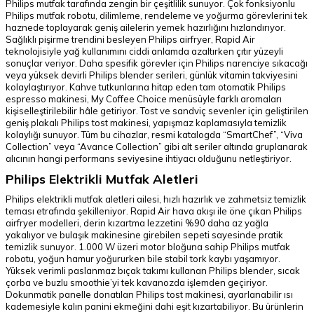
Philips mutfak tarafında zengin bir çeşitlilik sunuyor. Çok fonksiyonlu
Philips mutfak robotu, dilimleme, rendeleme ve yoğurma görevlerini tek
haznede toplayarak geniş ailelerin yemek hazırlığını hızlandırıyor.
Sağlıklı pişirme trendini besleyen Philips airfryer, Rapid Air
teknolojisiyle yağ kullanımını ciddi anlamda azaltırken çıtır yüzeyli
sonuçlar veriyor. Daha spesifik görevler için Philips narenciye sıkacağı
veya yüksek devirli Philips blender serileri, günlük vitamin takviyesini
kolaylaştırıyor. Kahve tutkunlarına hitap eden tam otomatik Philips
espresso makinesi, My Coffee Choice menüsüyle farklı aromaları
kişiselleştirilebilir hâle getiriyor. Tost ve sandviç sevenler için geliştirilen
geniş plakalı Philips tost makinesi, yapışmaz kaplamasıyla temizlik
kolaylığı sunuyor. Tüm bu cihazlar, resmi katalogda “SmartChef”, “Viva
Collection” veya “Avance Collection” gibi alt seriler altında gruplanarak
alıcının hangi performans seviyesine ihtiyacı olduğunu netleştiriyor.
Philips Elektrikli Mutfak Aletleri
Philips elektrikli mutfak aletleri ailesi, hızlı hazırlık ve zahmetsiz temizlik
teması etrafında şekilleniyor. Rapid Air hava akışı ile öne çıkan Philips
airfryer modelleri, derin kızartma lezzetini %90 daha az yağla
yakalıyor ve bulaşık makinesine girebilen sepeti sayesinde pratik
temizlik sunuyor. 1.000 W üzeri motor bloğuna sahip Philips mutfak
robotu, yoğun hamur yoğururken bile stabil tork kaybı yaşamıyor.
Yüksek verimli paslanmaz bıçak takımı kullanan Philips blender, sıcak
çorba ve buzlu smoothie’yi tek kavanozda işlemden geçiriyor.
Dokunmatik panelle donatılan Philips tost makinesi, ayarlanabilir ısı
kademesiyle kalın panini ekmeğini dahi eşit kızartabiliyor. Bu ürünlerin