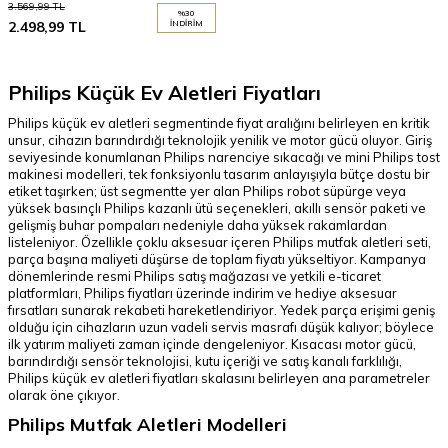
3.569,99
TL
%
30
2.498,99
TL
İNDIRIM
Philips Küçük Ev Aletleri Fiyatları
Philips küçük ev aletleri segmentinde fiyat aralığını belirleyen en kritik
unsur, cihazın barındırdığı teknolojik yenilik ve motor gücü oluyor. Giriş
seviyesinde konumlanan Philips narenciye sıkacağı ve mini Philips tost
makinesi modelleri, tek fonksiyonlu tasarım anlayışıyla bütçe dostu bir
etiket taşırken; üst segmentte yer alan Philips robot süpürge veya
yüksek basınçlı Philips kazanlı ütü seçenekleri, akıllı sensör paketi ve
gelişmiş buhar pompaları nedeniyle daha yüksek rakamlardan
listeleniyor. Özellikle çoklu aksesuar içeren Philips mutfak aletleri seti,
parça başına maliyeti düşürse de toplam fiyatı yükseltiyor. Kampanya
dönemlerinde resmi Philips satış mağazası ve yetkili e-ticaret
platformları, Philips fiyatları üzerinde indirim ve hediye aksesuar
fırsatları sunarak rekabeti hareketlendiriyor. Yedek parça erişimi geniş
olduğu için cihazların uzun vadeli servis masrafı düşük kalıyor; böylece
ilk yatırım maliyeti zaman içinde dengeleniyor. Kısacası motor gücü,
barındırdığı sensör teknolojisi, kutu içeriği ve satış kanalı farklılı­ğı,
Philips küçük ev aletleri fiyatları skalasını belirleyen ana parametreler
olarak öne çıkıyor.
Philips Mutfak Aletleri Modelleri