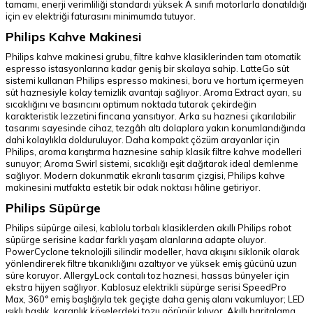
tamamı, enerji verimliliği standardı yüksek A sınıfı motorlarla donatıldığı
için ev elektriği faturasını minimumda tutuyor.
Philips Kahve Makinesi
Philips kahve makinesi grubu, filtre kahve klasiklerinden tam otomatik
espresso istasyonlarına kadar geniş bir skalaya sahip. LatteGo süt
sistemi kullanan Philips espresso makinesi, boru ve hortum içermeyen
süt haznesiyle kolay temizlik avantajı sağlıyor. Aroma Extract ayarı, su
sıcaklığını ve basıncını optimum noktada tutarak çekirdeğin
karakteristik lezzetini fincana yansıtıyor. Arka su haznesi çıkarılabilir
tasarımı sayesinde cihaz, tezgâh altı dolaplara yakın konumlandığında
dahi kolaylıkla dolduruluyor. Daha kompakt çözüm arayanlar için
Philips, aroma karıştırma haznesine sahip klasik filtre kahve modelleri
sunuyor; Aroma Swirl sistemi, sıcaklığı eşit dağıtarak ideal demlenme
sağlıyor. Modern dokunmatik ekranlı tasarım çizgisi, Philips kahve
makinesini mutfakta estetik bir odak noktası hâline getiriyor.
Philips Süpürge
Philips süpürge ailesi, kablolu torbalı klasiklerden akıllı Philips robot
süpürge serisine kadar farklı yaşam alanlarına adapte oluyor.
PowerCyclone teknolojili silindir modeller, hava akışını siklonik olarak
yönlendirerek filtre tıkanıklığını azaltıyor ve yüksek emiş gücünü uzun
süre koruyor. AllergyLock contalı toz haznesi, hassas bünyeler için
ekstra hijyen sağlıyor. Kablosuz elektrikli süpürge serisi SpeedPro
Max, 360° emiş başlığıyla tek geçişte daha geniş alanı vakumluyor; LED
ışıklı başlık, karanlık köşelerdeki tozu görünür kılıyor. Akıllı haritalama