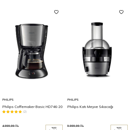
PHILIPS
PHILIPS
Philips Coffemaker Basic HD746-20
Philips Katı Meyve Sıkacağı
(2)
4.999,99
TL
9.999,99
TL
%
30
%
30