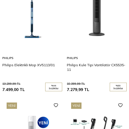
PHILIPS
PHILIPS
Philips Elektrikli Mop XV5113/01
Philips Kule Tipi Vantilatör CX5535-
11
13.299,99
TL
10.399,99
TL
%
44
%
30
7.499,00
TL
İNDIRIM
7.279,99
TL
İNDIRIM
YENI
YENI