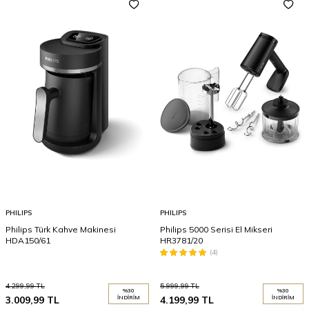
PHILIPS
PHILIPS
Philips Türk Kahve Makinesi
Philips 5000 Serisi El Mikseri
HDA150/61
HR3781/20
(4)
4.299,99
TL
5.999,99
TL
%
30
%
30
3.009,99
TL
İNDIRIM
4.199,99
TL
İNDIRIM