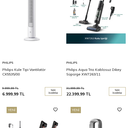
PHILIPS
PHILIPS
Philips Kule Tipi Vantilatör
Philips Aqua Trio Kablosuz Dikey
CX5535/00
Süpürge XW7263/11
9.999,99
TL
31.999,99
TL
%
30
%
30
6.999,99
TL
İNDIRIM
22.399,99
TL
İNDIRIM
YENI
YENI