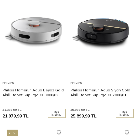
PHILIPS
PHILIPS
Philips Homerun Aqua Beyaz Gold
Philips Homerun Aqua Siyah Gold
Akıllı Robot Süpürge XU3000/02
Akıllı Robot Süpürge XU7000/01
31.399,99
TL
36.999,99
TL
%
30
%
30
21.979,99
TL
İNDIRIM
25.899,99
TL
İNDIRIM
YENI