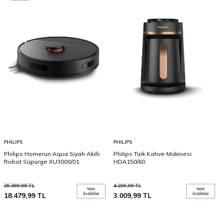
PHILIPS
PHILIPS
Philips Homerun Aqua Siyah Akıllı
Philips Türk Kahve Makinesi
Robot Süpürge XU3000/01
HDA150/60
26.399,99
TL
4.299,99
TL
%
30
%
30
18.479,99
TL
İNDIRIM
3.009,99
TL
İNDIRIM