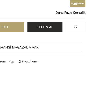
30
%
İndirim
Daha Fazla
Çerezlik
 EKLE
HEMEN AL
HANGI MAĞAZADA VAR
Yorum Yap
Fiyat Alarmı