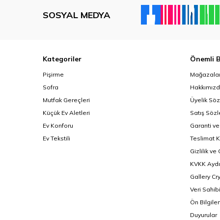
SOSYAL MEDYA
Kategoriler
Önemli B
Pişirme
Mağazalar
Sofra
Hakkımız
Mutfak Gereçleri
Üyelik Sö
Küçük Ev Aletleri
Satış Söz
Ev Konforu
Garanti ve
Ev Tekstili
Teslimat K
Gizlilik ve
KVKK Aydı
Gallery Cr
Veri Sahib
Ön Bilgil
Duyurular