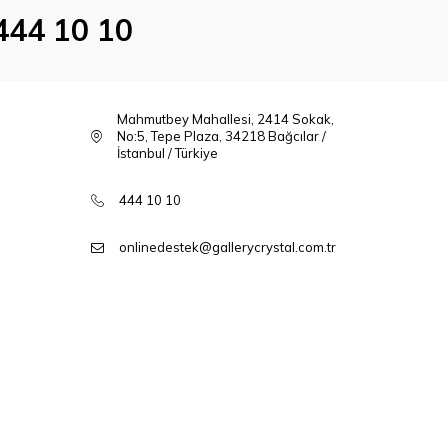
444 10 10
Mahmutbey Mahallesi, 2414 Sokak,
No:5, Tepe Plaza, 34218 Bağcılar /
İstanbul / Türkiye
444 10 10
onlinedestek@gallerycrystal.com.tr