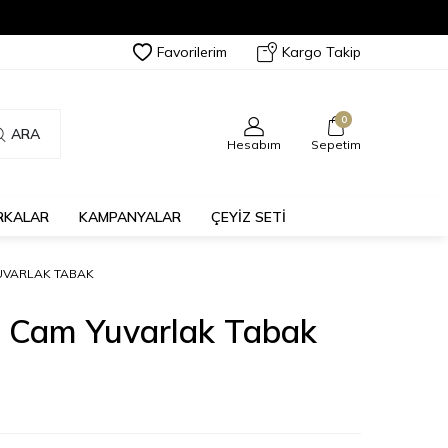
Favorilerim
Kargo Takip
0
ARA
Hesabım
Sepetim
RKALAR
KAMPANYALAR
ÇEYİZ SETİ
UVARLAK TABAK
a Cam Yuvarlak Tabak