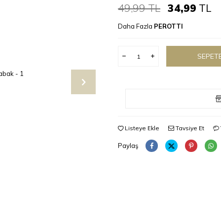
49,99
TL
34,99
TL
Daha Fazla
PEROTTI
SEPETE
Listeye Ekle
Tavsiye Et
Paylaş