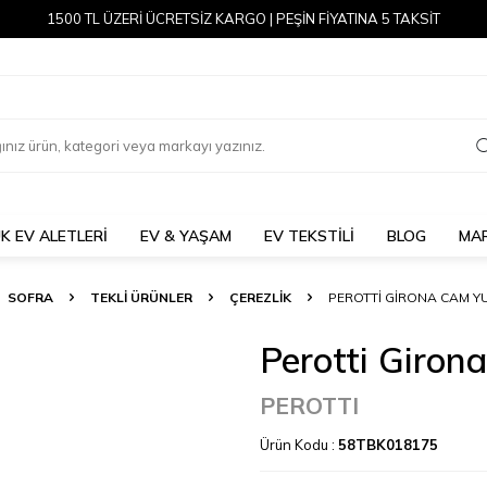
1500 TL ÜZERİ ÜCRETSİZ KARGO | PEŞİN FİYATINA 5 TAKSİT
K EV ALETLERİ
EV & YAŞAM
EV TEKSTİLİ
BLOG
MA
SOFRA
TEKLI ÜRÜNLER
ÇEREZLIK
PEROTTI GIRONA CAM Y
Perotti Giron
PEROTTI
Ürün Kodu :
58TBK018175