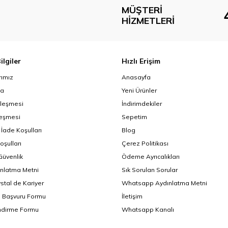
MÜŞTERI
HIZMETLERI
ilgiler
Hızlı Erişim
ımız
Anasayfa
da
Yeni Ürünler
zleşmesi
İndirimdekiler
leşmesi
Sepetim
 İade Koşulları
Blog
oşulları
Çerez Politikası
 Güvenlik
Ödeme Ayrıcalıkları
nlatma Metni
Sık Sorulan Sorular
ystal de Kariyer
Whatsapp Aydınlatma Metni
i Başvuru Formu
İletişim
endirme Formu
Whatsapp Kanalı