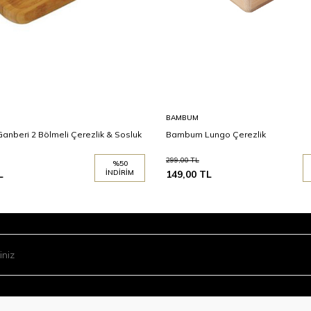
BAMBUM
nberi 2 Bölmeli Çerezlik & Sosluk
Bambum Lungo Çerezlik
299,00
TL
%
50
L
İNDIRIM
149,00
TL