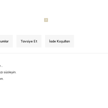
rumlar
Tavsiye Et
İade Koşulları
...
zı süsleyin.
ın.