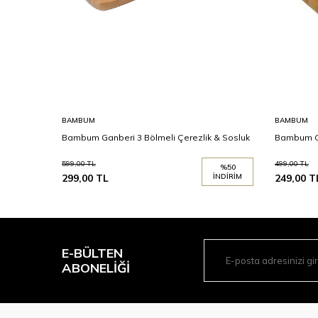
BAMBUM
BAMBUM
Bambum Ganberi 3 Bölmeli Çerezlik & Sosluk
Bambum Ga
599,00
TL
499,00
TL
%
50
299,00
TL
İNDIRIM
249,00
T
E-BÜLTEN
ABONELIĞI