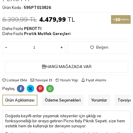
Ürün Kodu :
59SPT010826
6.399,99
TL
4.479,99
TL
30
%
İndirim
Daha Fazla
PEROTTI
Daha Fazla
Pratik Mutfak Gereçleri
Beğen
HANGI MAĞAZADA VAR
Listeye Ekle
Tavsiye Et
Yorum Yap
Fiyat Alarmı
Paylaş
Ürün Açıklaması
Ödeme Seçenekleri
Yorumlar
Tavsiye 
Doğada keyifli anlar yaşamak isteyenler için şıklığı ve
fonksiyonelliği bir araya getiren Picno Italy Piknik Sepeti, size hem
estetik hem de kullanışlı bir deneyim sunuyor.