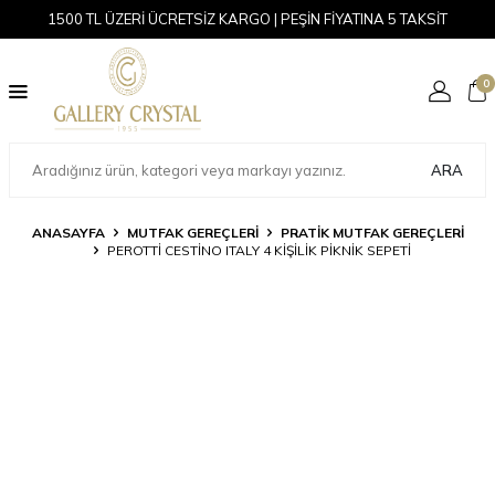
1500 TL ÜZERİ ÜCRETSİZ KARGO | PEŞİN FİYATINA 5 TAKSİT
0
ARA
ANASAYFA
MUTFAK GEREÇLERİ
PRATIK MUTFAK GEREÇLERI
PEROTTI CESTINO ITALY 4 KIŞILIK PIKNIK SEPETI