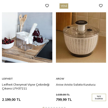
YENI
LEIFHEIT
AROW
Leifheit Cherymat Vişne Çekirdeği
Arow Arista Salata Kurutucu
Çıkarıcı LFH37211
1.039,99
TL
%
23
2.199,00
TL
799,99
TL
İNDIRIM