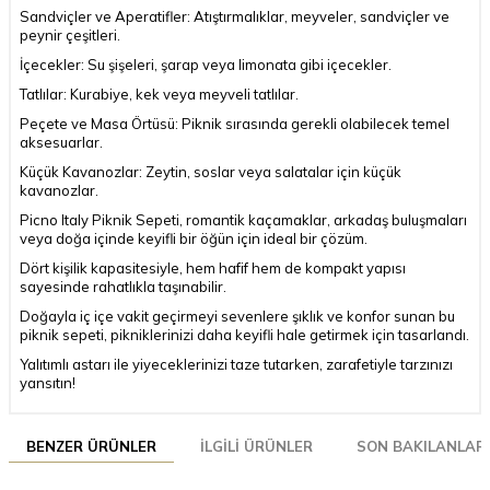
Sandviçler ve Aperatifler: Atıştırmalıklar, meyveler, sandviçler ve
peynir çeşitleri.
İçecekler: Su şişeleri, şarap veya limonata gibi içecekler.
Tatlılar: Kurabiye, kek veya meyveli tatlılar.
Peçete ve Masa Örtüsü: Piknik sırasında gerekli olabilecek temel
aksesuarlar.
Küçük Kavanozlar: Zeytin, soslar veya salatalar için küçük
kavanozlar.
Picno Italy Piknik Sepeti, romantik kaçamaklar, arkadaş buluşmaları
veya doğa içinde keyifli bir öğün için ideal bir çözüm.
Dört kişilik kapasitesiyle, hem hafif hem de kompakt yapısı
sayesinde rahatlıkla taşınabilir.
Doğayla iç içe vakit geçirmeyi sevenlere şıklık ve konfor sunan bu
piknik sepeti, pikniklerinizi daha keyifli hale getirmek için tasarlandı.
Yalıtımlı astarı ile yiyeceklerinizi taze tutarken, zarafetiyle tarzınızı
yansıtın!
BENZER ÜRÜNLER
İLGILI ÜRÜNLER
SON BAKILANLAR