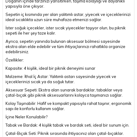
Doğanın içinde tarzınızı yansıtırken, taşıma kolaylığı ve dayanıklı
yapısıyla öne çıkıyor.
Sepetin iç kısmında yer alan yalıtımlı astar, yiyecek ve içeceklerinizi
ideal sıcaklıkta uzun süre muhafaza etmenizi sağlar.
İster soğuk içecekler, ister sıcak yiyecekler taşıyor olun, bu piknik
sepeti ile her şey taze kalır.
Ayrıca, sepetin yanında bulunan aksesuar bölmesi sayesinde
ekstra alan elde edebilir ve tüm ihtiyaçlarınızı rahatlıkla organize
edebilirsiniz.
Özellikler:
Kapasite: 4 kişilik, ideal bir piknik deneyimi sunar
Malzeme: İthal İç Astar: Yalıtımlı astarı sayesinde yiyecek ve
içeceklerinizi sıcak ya da soğuk tutar.
Aksesuar Sepeti: Ekstra alan sunarak bardaklar, tabaklar veya
çatal-bıçak gibi piknik aksesuarlarını kolayca taşımanızı sağlar.
Kolay Taşınabilir: Hafif ve kompakt yapısıyla rahat taşınır, ergonomik
sapı ile konforlu kullanım sağlar.
İçine Neler Konulabilir?
Tabak ve Bardak: 4 kişilik tabak ve bardak seti, ideal bir sunum için.
Çatal-Bıçak Seti: Piknik sırasında ihtiyacınız olan çatal-bıçaklar.