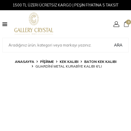
1500 TL ÜZERİ ÜCRETSİZ KARGO | PEŞİN FİYATINA 5 TAKSİT
0
ARA
ANASAYFA
PİŞİRME
KEK KALIBI
BATON KEK KALIBI
GUARDINI METAL KURABIYE KALIBI 6'LI