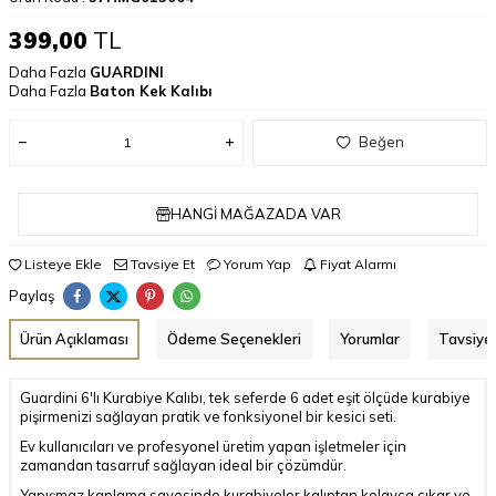
399,00
TL
Daha Fazla
GUARDINI
Daha Fazla
Baton Kek Kalıbı
Beğen
HANGI MAĞAZADA VAR
Listeye Ekle
Tavsiye Et
Yorum Yap
Fiyat Alarmı
Paylaş
Ürün Açıklaması
Ödeme Seçenekleri
Yorumlar
Tavsiye 
Guardini 6'lı Kurabiye Kalıbı, tek seferde 6 adet eşit ölçüde kurabiye
pişirmenizi sağlayan pratik ve fonksiyonel bir kesici seti.
Ev kullanıcıları ve profesyonel üretim yapan işletmeler için
zamandan tasarruf sağlayan ideal bir çözümdür.
Yapışmaz kaplama sayesinde kurabiyeler kalıptan kolayca çıkar ve