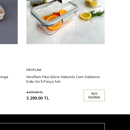
NEOFLAM
ARYILDIZ
Beige
Neoflam Fika Glace Vakumlu Cam Saklama
Aryıldız 
Kabı Gri 5 Parça Set
4.270,00
TL
%
23
3.299,00
TL
İNDIRIM
1.099,00