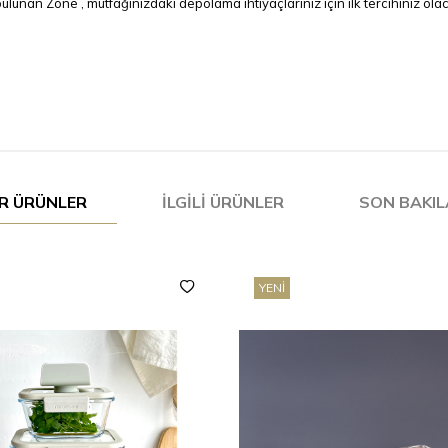
unan Zone , mutfağınızdaki depolama ihtiyaçlarınız için ilk tercihiniz ola
R ÜRÜNLER
İLGILI ÜRÜNLER
SON BAKI
YENI