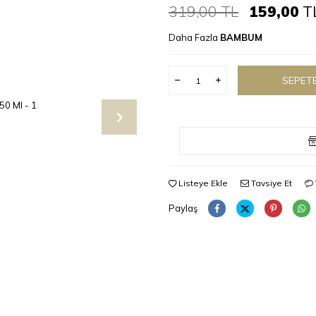
319,00
TL
159,00
T
Daha Fazla
BAMBUM
SEPETE
Listeye Ekle
Tavsiye Et
Paylaş