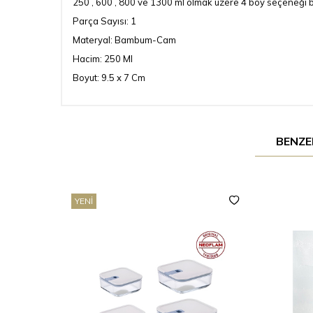
250 , 600 , 800 ve 1300 ml olmak üzere 4 boy seçeneği bul
Parça Sayısı: 1
Materyal: Bambum-Cam
Hacim: 250 Ml
Boyut: 9.5 x 7 Cm
BENZE
YENI