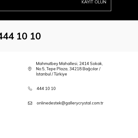
KAYIT OLUN
444 10 10
Mahmutbey Mahallesi, 2414 Sokak,
No:5, Tepe Plaza, 34218 Bağcılar /
İstanbul / Türkiye
444 10 10
onlinedestek@gallerycrystal.com.tr