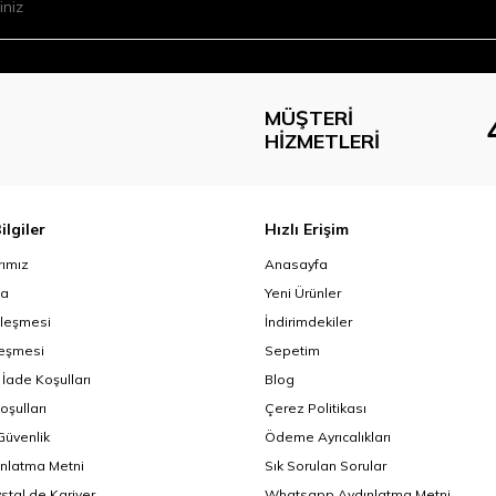
MÜŞTERI
HIZMETLERI
ilgiler
Hızlı Erişim
ımız
Anasayfa
da
Yeni Ürünler
zleşmesi
İndirimdekiler
leşmesi
Sepetim
 İade Koşulları
Blog
oşulları
Çerez Politikası
 Güvenlik
Ödeme Ayrıcalıkları
nlatma Metni
Sık Sorulan Sorular
ystal de Kariyer
Whatsapp Aydınlatma Metni