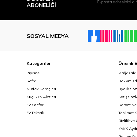
ABONELIĞI
SOSYAL MEDYA
Kategoriler
Önemli B
Pişirme
Mağazalar
Sofra
Hakkımız
Mutfak Gereçleri
Üyelik Sö
Küçük Ev Aletleri
Satış Söz
Ev Konforu
Garanti ve
Ev Tekstili
Teslimat K
Gizlilik ve
KVKK Aydı
Gallery Cr