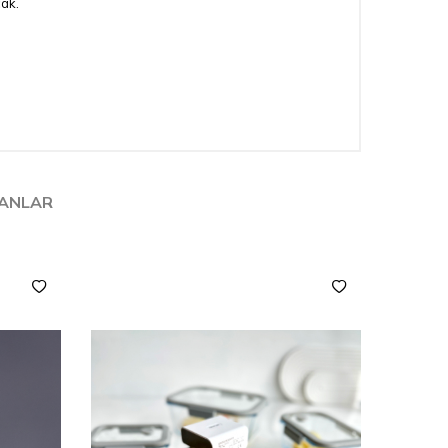
cak.
LANLAR
YENI