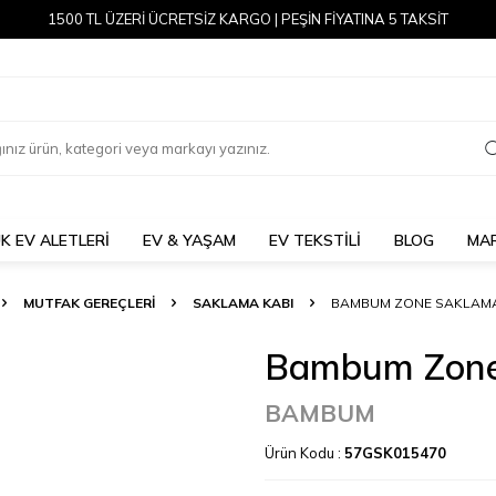
1500 TL ÜZERİ ÜCRETSİZ KARGO | PEŞİN FİYATINA 5 TAKSİT
K EV ALETLERİ
EV & YAŞAM
EV TEKSTİLİ
BLOG
MA
MUTFAK GEREÇLERİ
SAKLAMA KABI
BAMBUM ZONE SAKLAMA 
Bambum Zone
BAMBUM
Ürün Kodu :
57GSK015470