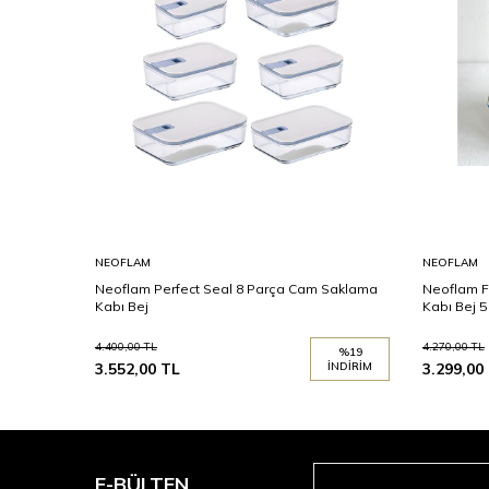
NEOFLAM
NEOFLAM
Neoflam Perfect Seal 8 Parça Cam Saklama
Neoflam F
Kabı Bej
Kabı Bej 5
4.400,00
TL
4.270,00
TL
%
19
3.552,00
TL
İNDIRIM
3.299,00
E-BÜLTEN