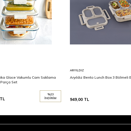
ARYILDIZ
ika Glace Vakumlu Cam Saklama
Aryıldız Bento Lunch Box 3 Bölmeli 
 Parça Set
%
23
TL
İNDIRIM
949,00
TL