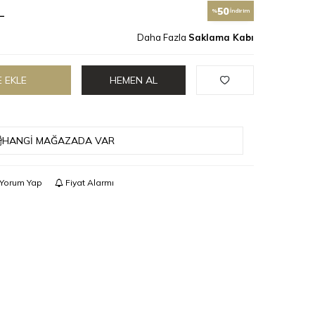
L
50
%
İndirim
Daha Fazla
Saklama Kabı
 EKLE
HEMEN AL
HANGI MAĞAZADA VAR
Yorum Yap
Fiyat Alarmı