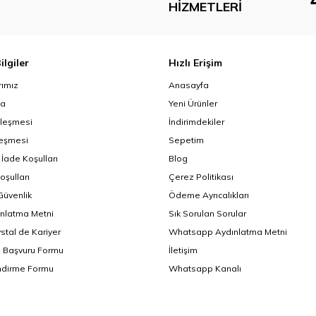
HIZMETLERI
ilgiler
Hızlı Erişim
ımız
Anasayfa
da
Yeni Ürünler
zleşmesi
İndirimdekiler
leşmesi
Sepetim
 İade Koşulları
Blog
oşulları
Çerez Politikası
 Güvenlik
Ödeme Ayrıcalıkları
nlatma Metni
Sık Sorulan Sorular
ystal de Kariyer
Whatsapp Aydınlatma Metni
i Başvuru Formu
İletişim
endirme Formu
Whatsapp Kanalı