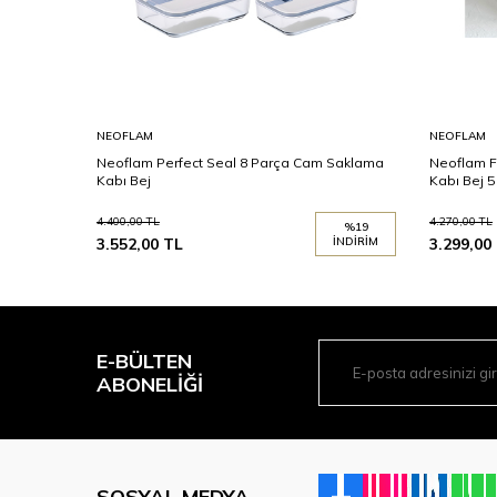
NEOFLAM
NEOFLAM
Neoflam Perfect Seal 8 Parça Cam Saklama
Neoflam F
Kabı Bej
Kabı Bej 5
4.400,00
TL
4.270,00
TL
%
19
3.552,00
TL
İNDIRIM
3.299,00
E-BÜLTEN
ABONELIĞI
SOSYAL MEDYA