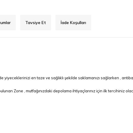
rumlar
Tavsiye Et
İade Koşulları
iyeceklerinizi en taze ve sağlıklı şekilde saklamanızı sağlarken , anti
unan Zone , mutfağınızdaki depolama ihtiyaçlarınız için ilk tercihiniz ola