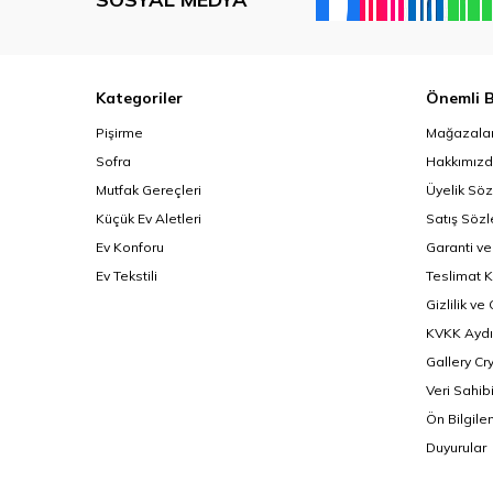
Kategoriler
Önemli B
Pişirme
Mağazalar
Sofra
Hakkımız
Mutfak Gereçleri
Üyelik Sö
Küçük Ev Aletleri
Satış Söz
Ev Konforu
Garanti ve
Ev Tekstili
Teslimat K
Gizlilik ve
KVKK Aydı
Gallery Cr
Veri Sahib
Ön Bilgil
Duyurular