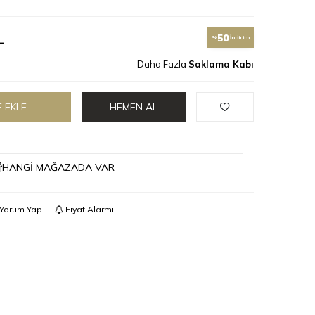
L
50
%
İndirim
Daha Fazla
Saklama Kabı
 EKLE
HEMEN AL
HANGI MAĞAZADA VAR
Yorum Yap
Fiyat Alarmı