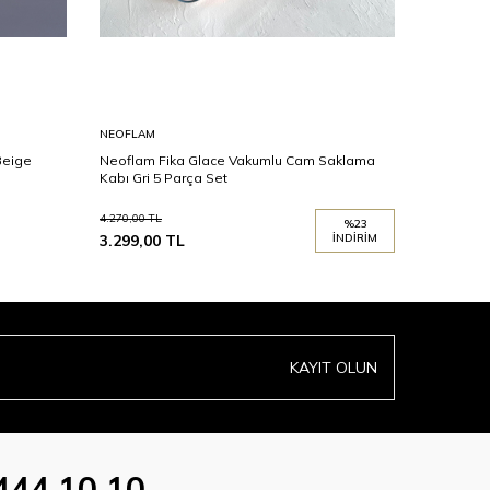
NEOFLAM
ARYILDIZ
Beige
Neoflam Fika Glace Vakumlu Cam Saklama
Aryıldız 
Kabı Gri 5 Parça Set
4.270,00
TL
%
23
3.299,00
TL
İNDIRIM
1.099,00
KAYIT OLUN
444 10 10