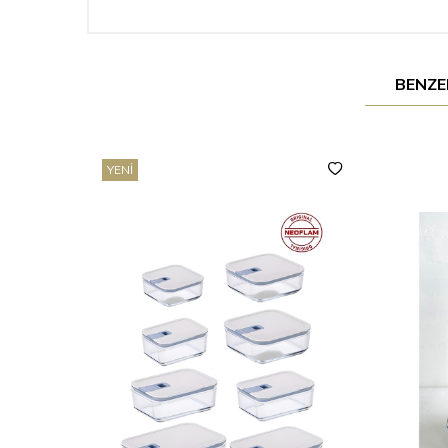
BENZE
YENI