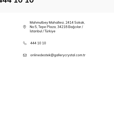
Mahmutbey Mahallesi, 2414 Sokak,
No:5, Tepe Plaza, 34218 Bağcılar /
İstanbul / Türkiye
444 10 10
onlinedestek@gallerycrystal.com.tr