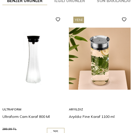
BENZER ÜRÜNLER
İLGILI ÜRÜNLER
SON BAKILANLAR
YENI
ULTRAFORM
ARYILDIZ
Ultraform Cam Karaf 800 Ml
Aryıldız Fine Karaf 1100 ml
289,99
TL
%
30