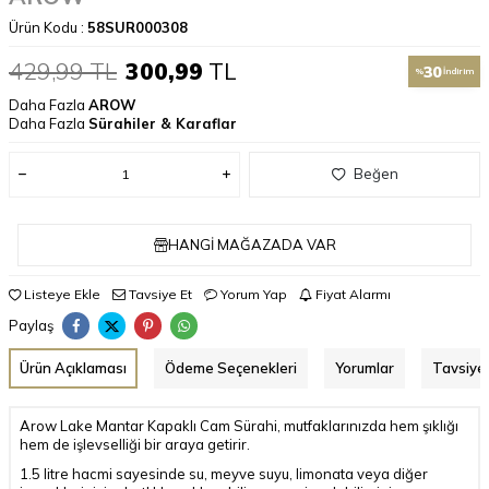
Ürün Kodu :
58SUR000308
429,99
TL
300,99
TL
30
%
İndirim
Daha Fazla
AROW
Daha Fazla
Sürahiler & Karaflar
Beğen
HANGI MAĞAZADA VAR
Listeye Ekle
Tavsiye Et
Yorum Yap
Fiyat Alarmı
Paylaş
Ürün Açıklaması
Ödeme Seçenekleri
Yorumlar
Tavsiye 
Arow Lake Mantar Kapaklı Cam Sürahi, mutfaklarınızda hem şıklığı
hem de işlevselliği bir araya getirir.
1.5 litre hacmi sayesinde su, meyve suyu, limonata veya diğer