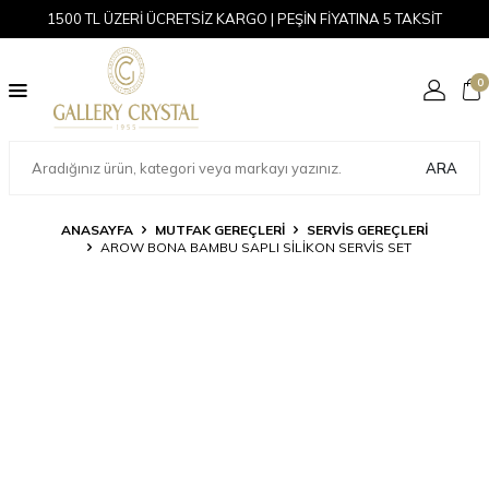
1500 TL ÜZERİ ÜCRETSİZ KARGO | PEŞİN FİYATINA 5 TAKSİT
0
ARA
ANASAYFA
MUTFAK GEREÇLERİ
SERVIS GEREÇLERI
AROW BONA BAMBU SAPLI SILIKON SERVIS SET