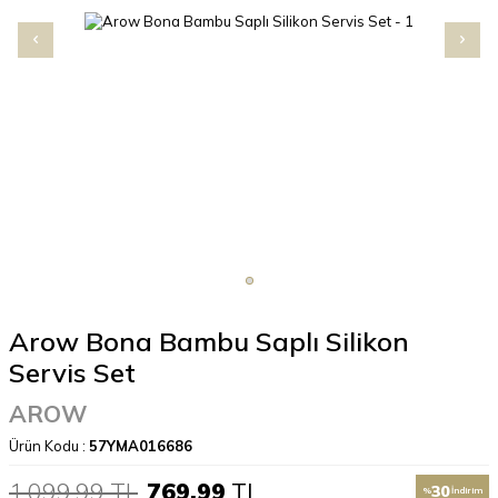
Arow Bona Bambu Saplı Silikon
Servis Set
AROW
Ürün Kodu :
57YMA016686
1.099,99
TL
769,99
TL
30
%
İndirim