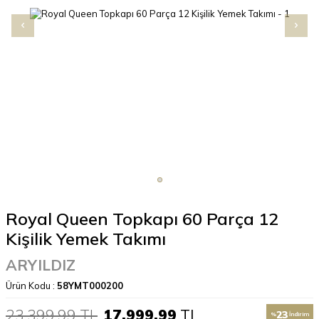
Royal Queen Topkapı 60 Parça 12
Kişilik Yemek Takımı
ARYILDIZ
Ürün Kodu :
58YMT000200
23.399,99
TL
17.999,99
TL
23
%
İndirim