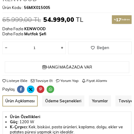
Ürün Kodu :
56MIX015005
65.999,00
TL
54.999,00
TL
17
%
İndirim
Daha Fazla
KENWOOD
Daha Fazla
Mutfak Şefi
Beğen
HANGI MAĞAZADA VAR
Listeye Ekle
Tavsiye Et
Yorum Yap
Fiyat Alarmı
Paylaş
Ürün Açıklaması
Ödeme Seçenekleri
Yorumlar
Tavsiye 
Ürün Özellikleri
Güç:
1200 W
K-Çırpıcı:
Kek, bisküvi, pasta ürünleri, kaplama, dolgu, ekler ve
patates püresi yapmak için idealdir.