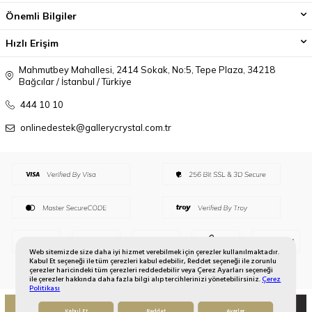
Önemli Bilgiler
Hızlı Erişim
Mahmutbey Mahallesi, 2414 Sokak, No:5, Tepe Plaza, 34218
Bağcılar / İstanbul / Türkiye
444 10 10
onlinedestek@gallerycrystal.com.tr
Web sitemizde size daha iyi hizmet verebilmek için çerezler kullanılmaktadır.
Kabul Et seçeneği ile tüm çerezleri kabul edebilir, Reddet seçeneği ile zorunlu
çerezler haricindeki tüm çerezleri reddedebilir veya Çerez Ayarları seçeneği
ile çerezler hakkında daha fazla bilgi alıp tercihlerinizi yönetebilirsiniz.
Çerez
Politikası
SEPETE EKLE
HEMEN AL
Kabul Et
Reddet
Ayarlar