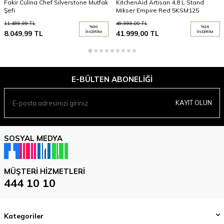
Fakir Culina Chef Silverstone Mutfak
KitchenAid Artisan 4,8 L Stand
Şefi
Mikser Empire Red 5KSM125
11.499,99
TL
49.999,00
TL
%
30
%
16
8.049,99
TL
İNDIRIM
41.999,00
TL
İNDIRIM
E-BÜLTEN ABONELIĞI
KAYIT OLUN
SOSYAL MEDYA
MÜŞTERI HIZMETLERI
444 10 10
Kategoriler