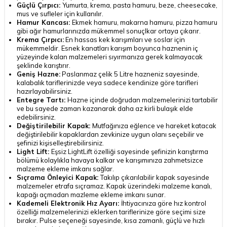
Güçlü Çırpıcı:
Yumurta, krema, pasta hamuru, beze, cheesecake,
mus ve sufleler için kullanılır.
Hamur Kancası:
Ekmek hamuru, makarna hamuru, pizza hamuru
gibi ağır hamurlarınızda mükemmel sonuçlkar ortaya çıkarır.
Krema Çırpıcı:
En hassas kek karışımları ve soslar için
mükemmeldir. Esnek kanatları karışım boyunca haznenin iç
yüzeyinde kalan malzemeleri sıyırmanıza gerek kalmayacak
şeklinde karıştırır.
Geniş Hazne:
Paslanmaz çelik 5 Litre hazneniz sayesinde,
kalabalık tariflerinizde veya sadece kendinize göre tarifleri
hazırlayabilirsiniz.
Entegre Tartı:
Hazne içinde doğrudan malzemelerinizi tartabilir
ve bu sayede zaman kazanarak daha az kirli bulaşık elde
edebilirsiniz.
Değiştirilebilir Kapak:
Mutfağınıza eğlence ve hareket katacak
değiştirilebilir kapaklardan zevkinize uygun olanı seçebilir ve
şefinizi kişiselleştirebilirsiniz.
Light Lift:
Eşsiz LightLift özelliği sayesinde şefinizin karıştırma
bölümü kolaylıkla havaya kalkar ve karışımınıza zahmetsizce
malzeme ekleme imkanı sağlar.
Sıçrama Önleyici Kapak:
Takılıp çıkarılabilir kapak sayesinde
malzemeler etrafa sıçramaz. Kapak üzerindeki malzeme kanalı,
kapağı açmadan mazleme ekleme imkanı sunar.
Kademeli Elektronik Hız Ayarı:
İhtiyacınıza göre hız kontrol
özelliği malzemelerinizi eklerken tariflerinize göre seçimi size
bırakır. Pulse seçeneği sayesinde, kısa zamanlı, güçlü ve hızlı