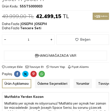
Ürün Kodu :
55STS000003
49.999,00
TL
42.499,15
TL
15
%
İndirim
Daha Fazla
JOSEPH JOSEPH
Daha Fazla
Tencere Seti
Beğen
HANGI MAĞAZADA VAR
Listeye Ekle
Tavsiye Et
Yorum Yap
Fiyat Alarmı
Paylaş
Ürün Açıklaması
Ödeme Seçenekleri
Yorumlar
Tavsiye 
Mutfakta Yerden Kazan
Mutfakta yer açmak mı istiyorsunuz? Mutfakta yer açmak her zaman
bir mücadeledir. Joseph Joseph Space Serisi, bu sorunu çözecek