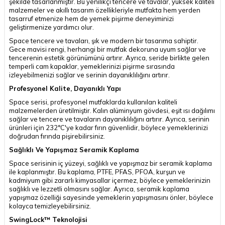
şekilde tasarlanmıştır. Bu yenilikçi tencere ve tavalar, yüksek kaliteli
malzemeler ve akıllı tasarım özellikleriyle mutfakta hem yerden
tasarruf etmenize hem de yemek pişirme deneyiminizi
geliştirmenize yardımcı olur.
Space tencere ve tavaları, şık ve modern bir tasarıma sahiptir.
Gece mavisi rengi, herhangi bir mutfak dekoruna uyum sağlar ve
tencerenin estetik görünümünü artırır. Ayrıca, seride birlikte gelen
temperli cam kapaklar, yemeklerinizi pişirme sırasında
izleyebilmenizi sağlar ve serinin dayanıklılığını artırır.
Profesyonel Kalite, Dayanıklı Yapı
Space serisi, profesyonel mutfaklarda kullanılan kaliteli
malzemelerden üretilmiştir. Kalın alüminyum gövdesi, eşit ısı dağılımı
sağlar ve tencere ve tavaların dayanıklılığını artırır. Ayrıca, serinin
ürünleri için 232°C'ye kadar fırın güvenlidir, böylece yemeklerinizi
doğrudan fırında pişirebilirsiniz.
Sağlıklı Ve Yapışmaz Seramik Kaplama
Space serisinin iç yüzeyi, sağlıklı ve yapışmaz bir seramik kaplama
ile kaplanmıştır. Bu kaplama, PTFE, PFAS, PFOA, kurşun ve
kadmiyum gibi zararlı kimyasallar içermez, böylece yemeklerinizin
sağlıklı ve lezzetli olmasını sağlar. Ayrıca, seramik kaplama
yapışmaz özelliği sayesinde yemeklerin yapışmasını önler, böylece
kolayca temizleyebilirsiniz.
SwingLock™ Teknolojisi