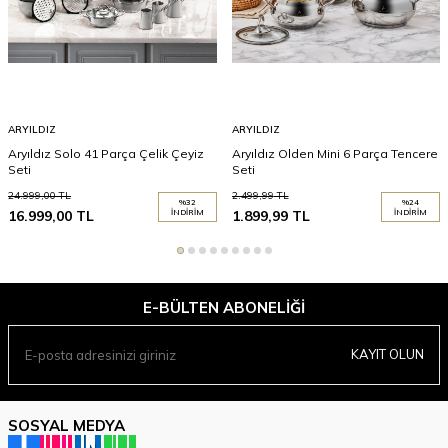
ARYILDIZ
ARYILDIZ
Aryıldız Solo 41 Parça Çelik Çeyiz
Aryıldız Olden Mini 6 Parça Tencere
Seti
Seti
24.999,00
TL
2.499,99
TL
%
32
%
24
16.999,00
TL
İNDIRIM
1.899,99
TL
İNDIRIM
E-BÜLTEN ABONELIĞI
KAYIT OLUN
SOSYAL MEDYA