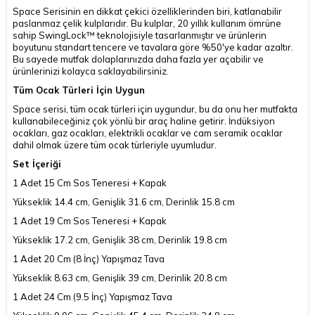
Space Serisinin en dikkat çekici özelliklerinden biri, katlanabilir
paslanmaz çelik kulplarıdır. Bu kulplar, 20 yıllık kullanım ömrüne
sahip SwingLock™ teknolojisiyle tasarlanmıştır ve ürünlerin
boyutunu standart tencere ve tavalara göre %50'ye kadar azaltır.
Bu sayede mutfak dolaplarınızda daha fazla yer açabilir ve
ürünlerinizi kolayca saklayabilirsiniz.
Tüm Ocak Türleri İçin Uygun
Space serisi, tüm ocak türleri için uygundur, bu da onu her mutfakta
kullanabileceğiniz çok yönlü bir araç haline getirir. İndüksiyon
ocakları, gaz ocakları, elektrikli ocaklar ve cam seramik ocaklar
dahil olmak üzere tüm ocak türleriyle uyumludur.
Set İçeriği
1 Adet 15 Cm Sos Teneresi + Kapak
Yükseklik 14.4 cm, Genişlik 31.6 cm, Derinlik 15.8 cm
1 Adet 19 Cm Sos Teneresi + Kapak
Yükseklik 17.2 cm, Genişlik 38 cm, Derinlik 19.8 cm
1 Adet 20 Cm (8 İnç) Yapışmaz Tava
Yükseklik 8.63 cm, Genişlik 39 cm, Derinlik 20.8 cm
1 Adet 24 Cm (9.5 İnç) Yapışmaz Tava