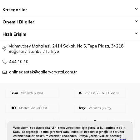
Kategoriler
Önemli Bilgiler
Hızlı Erişim
Mahmutbey Mahallesi, 2414 Sokak, No:5, Tepe Plaza, 34218
Bağcılar / İstanbul / Türkiye
444 10 10
onlinedestek@gallerycrystal.com.tr
Web sitemizde size daha iyi hizmet verebilmek için çerezler kullanılmaktadır.
Kabul Et seçeneği ile tüm çerezleri kabul edebilir, Reddet seçeneği ile zorunlu
çerezler haricindeki tüm çerezleri reddedebilir veya Çerez Ayarları seçeneği
ile çerezler hakkında daha fazla bilgi alıp tercihlerinizi yönetebilirsiniz.
Çerez