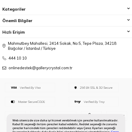
Kategoriler
Önemli Bilgiler
Hızlı Erişim
Mahmutbey Mahallesi, 2414 Sokak, No:5, Tepe Plaza, 34218
Bağcılar / İstanbul / Türkiye
444 10 10
onlinedestek@gallerycrystal.com.tr
Web sitemizde size daha iyi hizmet verebilmek için çerezler kullanılmaktadır.
Kabul Et seçeneği ile tüm çerezleri kabul edebilir, Reddet seçeneği ile zorunlu
çerezler haricindeki tüm çerezleri reddedebilir veya Çerez Ayarları seçeneği
ile çerezler hakkında daha fazla bilgi alıp tercihlerinizi yönetebilirsiniz.
Çerez