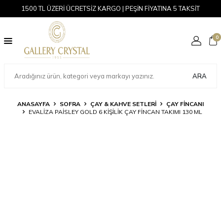
1500 TL ÜZERİ ÜCRETSİZ KARGO | PEŞİN FİYATINA 5 TAKSİT
0
ARA
ANASAYFA
SOFRA
ÇAY & KAHVE SETLERI
ÇAY FINCANI
EVALIZA PAISLEY GOLD 6 KIŞILIK ÇAY FINCAN TAKIMI 130 ML