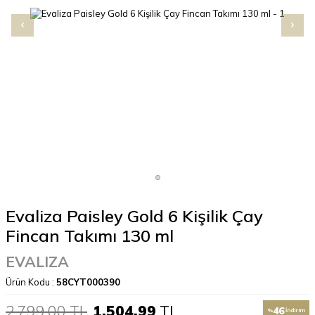
Evaliza Paisley Gold 6 Kişilik Çay
Fincan Takımı 130 ml
EVALIZA
Ürün Kodu :
58CYT000390
2.799,00
TL
1.504,99
TL
46
%
İndirim