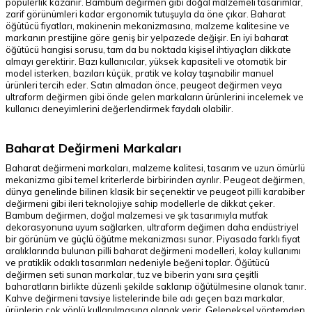
popülerlik kazanır. Bambum değirmen gibi doğal malzemeli tasarımlar,
zarif görünümleri kadar ergonomik tutuşuyla da öne çıkar. Baharat
öğütücü fiyatları, makinenin mekanizmasına, malzeme kalitesine ve
markanın prestijine göre geniş bir yelpazede değişir. En iyi baharat
öğütücü hangisi sorusu, tam da bu noktada kişisel ihtiyaçları dikkate
almayı gerektirir. Bazı kullanıcılar, yüksek kapasiteli ve otomatik bir
model isterken, bazıları küçük, pratik ve kolay taşınabilir manuel
ürünleri tercih eder. Satın almadan önce, peugeot değirmen veya
ultraform değirmen gibi önde gelen markaların ürünlerini incelemek ve
kullanıcı deneyimlerini değerlendirmek faydalı olabilir.
Baharat Değirmeni Markaları
Baharat değirmeni markaları, malzeme kalitesi, tasarım ve uzun ömürlü
mekanizma gibi temel kriterlerde birbirinden ayrılır. Peugeot değirmen,
dünya genelinde bilinen klasik bir seçenektir ve peugeot pilli karabiber
değirmeni gibi ileri teknolojiye sahip modellerle de dikkat çeker.
Bambum değirmen, doğal malzemesi ve şık tasarımıyla mutfak
dekorasyonuna uyum sağlarken, ultraform değimen daha endüstriyel
bir görünüm ve güçlü öğütme mekanizması sunar. Piyasada farklı fiyat
aralıklarında bulunan pilli baharat değirmeni modelleri, kolay kullanımı
ve pratiklik odaklı tasarımları nedeniyle beğeni toplar. Öğütücü
değirmen seti sunan markalar, tuz ve biberin yanı sıra çeşitli
baharatların birlikte düzenli şekilde saklanıp öğütülmesine olanak tanır.
Kahve değirmeni tavsiye listelerinde bile adı geçen bazı markalar,
ürünlerin çok yönlü kullanılmasına olanak verir. Geleneksel yöntemden