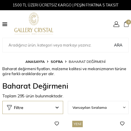
1500 TL ÜZERİ ÜCRETSİZ KARGO | PEŞİN FİYATINA 5 TAKSİT
0
ARA
ANASAYFA
SOFRA
BAHARAT DEĞIRMENI
Baharat değirmeni fiyatları, malzeme kalitesi ve mekanizmanın türüne
göre farklı aralıklarda yer alır.
Baharat Değirmeni
Toplam
295
ürün bulunmaktadır.
Filtre
YENI