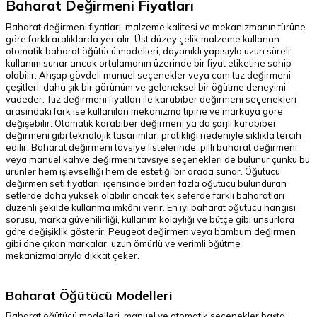
Baharat Değirmeni Fiyatları
Baharat değirmeni fiyatları, malzeme kalitesi ve mekanizmanın türüne
göre farklı aralıklarda yer alır. Üst düzey çelik malzeme kullanan
otomatik baharat öğütücü modelleri, dayanıklı yapısıyla uzun süreli
kullanım sunar ancak ortalamanın üzerinde bir fiyat etiketine sahip
olabilir. Ahşap gövdeli manuel seçenekler veya cam tuz değirmeni
çeşitleri, daha şık bir görünüm ve geleneksel bir öğütme deneyimi
vadeder. Tuz değirmeni fiyatları ile karabiber değirmeni seçenekleri
arasındaki fark ise kullanılan mekanizma tipine ve markaya göre
değişebilir. Otomatik karabiber değirmeni ya da şarjlı karabiber
değirmeni gibi teknolojik tasarımlar, pratikliği nedeniyle sıklıkla tercih
edilir. Baharat değirmeni tavsiye listelerinde, pilli baharat değirmeni
veya manuel kahve değirmeni tavsiye seçenekleri de bulunur çünkü bu
ürünler hem işlevselliği hem de estetiği bir arada sunar. Öğütücü
değirmen seti fiyatları, içerisinde birden fazla öğütücü bulunduran
setlerde daha yüksek olabilir ancak tek seferde farklı baharatları
düzenli şekilde kullanma imkânı verir. En iyi baharat öğütücü hangisi
sorusu, marka güvenilirliği, kullanım kolaylığı ve bütçe gibi unsurlara
göre değişiklik gösterir. Peugeot değirmen veya bambum değirmen
gibi öne çıkan markalar, uzun ömürlü ve verimli öğütme
mekanizmalarıyla dikkat çeker.
Baharat Öğütücü Modelleri
Baharat öğütücü modelleri, manuel ve otomatik seçenekler başta