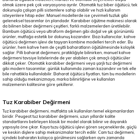
olmak üzere pek çok varyasyona ayrılır. Otomatik tuz biber öğütücü, tek
dokunuşla çalışan pilli sistemlere sahip olabilir ve hızlı kullanım
isteyenlere hitap eder. Manuel modellerde ise çevirmeli tuzluk gibi
geleneksel tasarımlar ön plandadır. Karabiber öğütme makinesi olarak
da bilinen biber değirmeni çeşitleri, farklı malzemelerden üretilebilir.
Bambum öğütücü veya ultraform değimen gibi doğal ve şık görünümlü
ürünler, mutfağa estetik bir dokunuş kazandırır. Bazı kullanıcılar, kahve
öğütücü değirmen işlevi de taşıyan kombine modelleri tercih eder. Bu
ürünler, hem kahve hem de çeşitli baharatların öğütülmesinde kolaylık
sağlar. Pilli baharat değirmeni, pratikliğiyle bilinirken, manuel kahve
değirmeni tavsiye listelerinde de yer alabilen çok amaçlı öğütücüler
dikkat çeker. Otomatik karabiber değirmeni veya şarjlı tuz değirmeni
gibi modern tasarımlar, günlük kullanımda zaman kazandırır ve tek elle
bile rahatlıkla kullanılabilir. Baharat öğütücü fiyatları, tüm bu modellerin
sahip olduğu mekanizmaya, marka bilinirliğine ve kullanılan
malzemenin kalitesine göre şekillenir.
Tuz Karabiber Değirmeni
Tuz karabiber değirmeni, mutfakta sık kullanılan temel ekipmanlardan
biridir. Peugeot tuz karabiber değirmeni, uzun yıllardır kalite
standartlarını belirleyen klasik bir model olarak bilinir ve dayanıklı
yapısıyla öne çıkar. Kaya tuzu öğütücü işlevi gören seçeneklerde, güçlü
ve keskin dişlere sahip mekanizmalar tercih edilir. Cam tuz değirmeni,
içindeki baharatın kolayca görülmesini sağlarken aynı zamanda