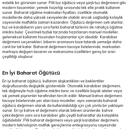
estetik bir görünüm sunar. Pilli tuz öğütücü veya şarjlı tuz değirmeni gibi
modern tasarımlar, yemek hazırlığı sırasında tek elle pratik kullanım
sunar. Baharat öğütme makinaları fiyatları, özellikle otomatik
modellerde daha yüksek seviyelerde olabilir ancak sağladığı kolaylık
sayesinde mutfakta zaman kazandırır. Öğütücü değirmen seti alanlar,
tuz ve karabiberin yanı sıra farklı baharat türlerini de rahatça öğütme
imkânı bulur. Çevirmeli tuzluk tarzında hazırlanan manuel modeller,
geleneksel kullanım hissinden hoşlananlar için idealdir. Karabiber
değirmeni seçenekleri, biberin aromasını taze tutarak yemeğe daha
canlı bir tat katar. Baharat değirmeni tavsiye listelerinde, markadan
markaya değişen tasarım ve mekanizma özellikleri geniş bir ürün
çeşitliliği oluşturur.
En İyi Baharat Öğütücü
En iyi baharat öğütücü, kullanım alışkanlıkları ve beklentiler
doğrultusunda değişiklik gösterebilir. Otomatik karabiber değirmeni,
tek düğmeyle hızlı öğütme imkânı tanır ve özellikle büyük aileler veya
sık yemek pişirenler tarafından tercih edilir. Manuel kahve değirmeni
tavsiye listelerinde yer alan bazı modeller, aynı zamanda baharat
öğütücü değirmen olarak da kullanılabildiği için çok yönlü bir yaklaşım
sunar. En iyi kahve el değirmeni olarak bilinen ürünlerde, kahve
çekirdeğinin yanı sıra karabiber gibi çeşitli baharatlar da kolaylıkla
öğütülebilir. Pilli baharat değirmeni veya şarjlı karabiber değirmeni,
modern teknolojinin mutfak gereçlerine entegrasyonu sayesinde