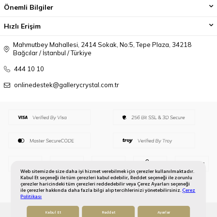
Önemli Bilgiler
Hızlı Erişim
Mahmutbey Mahallesi, 2414 Sokak, No:5, Tepe Plaza, 34218
Bağcılar / İstanbul / Türkiye
444 10 10
onlinedestek@gallerycrystal.com.tr
Web sitemizde size daha iyi hizmet verebilmek için çerezler kullanılmaktadır.
Kabul Et seçeneği ile tüm çerezleri kabul edebilir, Reddet seçeneği ile zorunlu
çerezler haricindeki tüm çerezleri reddedebilir veya Çerez Ayarları seçeneği
ile çerezler hakkında daha fazla bilgi alıp tercihlerinizi yönetebilirsiniz.
Çerez
Politikası
Kabul Et
Reddet
Ayarlar