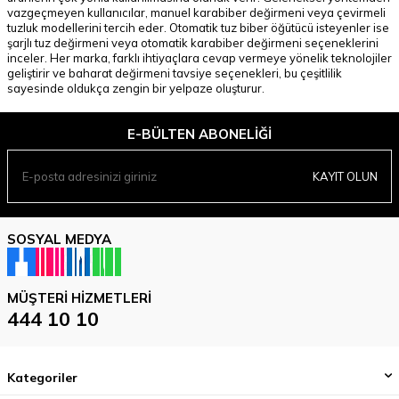
vazgeçmeyen kullanıcılar, manuel karabiber değirmeni veya çevirmeli
tuzluk modellerini tercih eder. Otomatik tuz biber öğütücü isteyenler ise
şarjlı tuz değirmeni veya otomatik karabiber değirmeni seçeneklerini
inceler. Her marka, farklı ihtiyaçlara cevap vermeye yönelik teknolojiler
geliştirir ve baharat değirmeni tavsiye seçenekleri, bu çeşitlilik
sayesinde oldukça zengin bir yelpaze oluşturur.
E-BÜLTEN ABONELIĞI
KAYIT OLUN
SOSYAL MEDYA
MÜŞTERI HIZMETLERI
444 10 10
Kategoriler