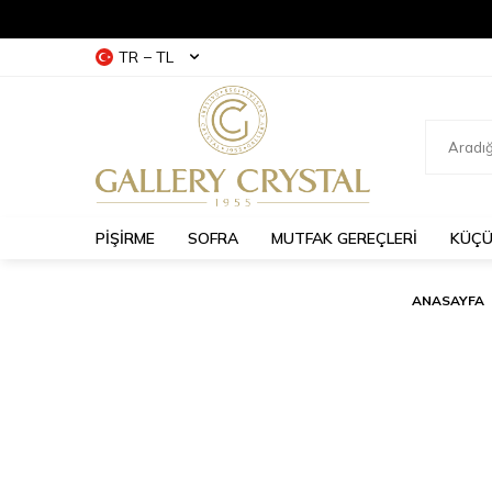
TR − TL
PİŞİRME
SOFRA
MUTFAK GEREÇLERİ
KÜÇÜ
ANASAYFA