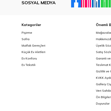
SOSYAL MEDYA
Kategoriler
Önemli B
Pişirme
Mağazalar
Sofra
Hakkımız
Mutfak Gereçleri
Üyelik Sö
Küçük Ev Aletleri
Satış Söz
Ev Konforu
Garanti ve
Ev Tekstili
Teslimat K
Gizlilik ve
KVKK Aydı
Gallery Cr
Veri Sahib
Ön Bilgil
Duyurular