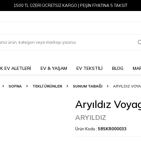
1500 TL ÜZERİ ÜCRETSİZ KARGO | PEŞİN FİYATINA 5 TAKSİT
K EV ALETLERİ
EV & YAŞAM
EV TEKSTİLİ
BLOG
MA
SOFRA
TEKLI ÜRÜNLER
SUNUM TABAĞI
ARYILDIZ VOYA
Aryıldız Voya
ARYILDIZ
Ürün Kodu :
58SKR000033