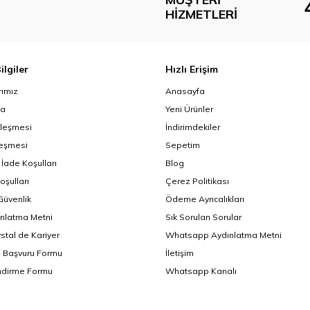
HIZMETLERI
ilgiler
Hızlı Erişim
ımız
Anasayfa
da
Yeni Ürünler
zleşmesi
İndirimdekiler
leşmesi
Sepetim
 İade Koşulları
Blog
oşulları
Çerez Politikası
 Güvenlik
Ödeme Ayrıcalıkları
nlatma Metni
Sık Sorulan Sorular
ystal de Kariyer
Whatsapp Aydınlatma Metni
i Başvuru Formu
İletişim
endirme Formu
Whatsapp Kanalı