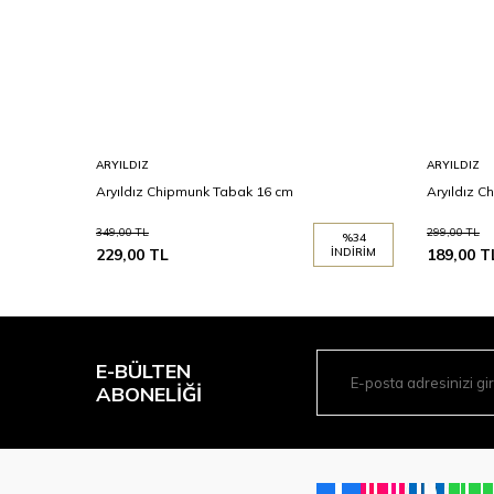
ARYILDIZ
ARYILDIZ
Aryıldız Chipmunk Tabak 16 cm
Aryıldız C
349,00
TL
299,00
TL
%
34
229,00
TL
İNDIRIM
189,00
T
E-BÜLTEN
ABONELIĞI