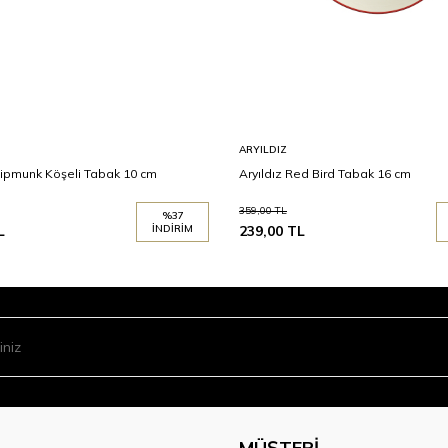
ARYILDIZ
hipmunk Köşeli Tabak 10 cm
Aryıldız Red Bird Tabak 16 cm
359,00
TL
%
37
L
İNDIRIM
239,00
TL
MÜŞTERI