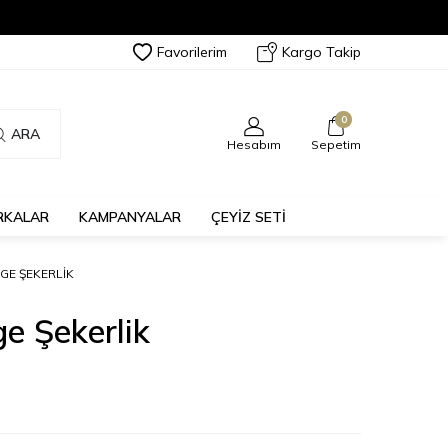
Favorilerim
Kargo Takip
0
ARA
Hesabım
Sepetim
RKALAR
KAMPANYALAR
ÇEYİZ SETİ
GE ŞEKERLIK
ge Şekerlik