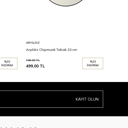
ARYILDIZ
ARYILDIZ
Aryıldız Chipmunk Tabak 20 cm
Aryıldız 
749,00
TL
299,00
TL
%
33
%
33
İNDIRIM
499,00
TL
İNDIRIM
199,00
T
KAYIT OLUN