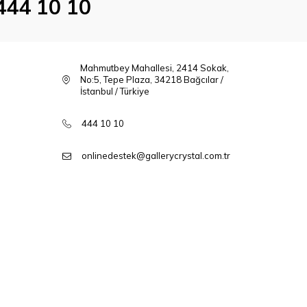
444 10 10
Mahmutbey Mahallesi, 2414 Sokak,
No:5, Tepe Plaza, 34218 Bağcılar /
İstanbul / Türkiye
444 10 10
onlinedestek@gallerycrystal.com.tr