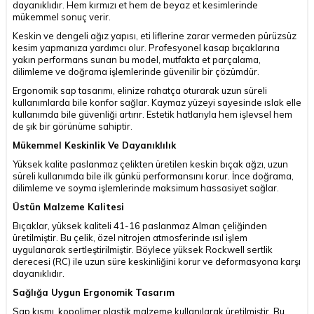
dayanıklıdır. Hem kırmızı et hem de beyaz et kesimlerinde
mükemmel sonuç verir.
Keskin ve dengeli ağız yapısı, eti liflerine zarar vermeden pürüzsüz
kesim yapmanıza yardımcı olur. Profesyonel kasap bıçaklarına
yakın performans sunan bu model, mutfakta et parçalama,
dilimleme ve doğrama işlemlerinde güvenilir bir çözümdür.
Ergonomik sap tasarımı, elinize rahatça oturarak uzun süreli
kullanımlarda bile konfor sağlar. Kaymaz yüzeyi sayesinde ıslak elle
kullanımda bile güvenliği artırır. Estetik hatlarıyla hem işlevsel hem
de şık bir görünüme sahiptir.
Mükemmel Keskinlik Ve Dayanıklılık
Yüksek kalite paslanmaz çelikten üretilen keskin bıçak ağzı, uzun
süreli kullanımda bile ilk günkü performansını korur. İnce doğrama,
dilimleme ve soyma işlemlerinde maksimum hassasiyet sağlar.
Üstün Malzeme Kalitesi
Bıçaklar, yüksek kaliteli 41-16 paslanmaz Alman çeliğinden
üretilmiştir. Bu çelik, özel nitrojen atmosferinde ısıl işlem
uygulanarak sertleştirilmiştir. Böylece yüksek Rockwell sertlik
derecesi (RC) ile uzun süre keskinliğini korur ve deformasyona karşı
dayanıklıdır.
Sağlığa Uygun Ergonomik Tasarım
Sap kısmı, kopolimer plastik malzeme kullanılarak üretilmiştir. Bu