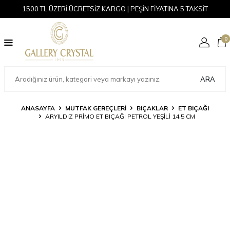
1500 TL ÜZERİ ÜCRETSİZ KARGO | PEŞİN FİYATINA 5 TAKSİT
0
ARA
ANASAYFA
MUTFAK GEREÇLERİ
BIÇAKLAR
ET BIÇAĞI
ARYILDIZ PRIMO ET BIÇAĞI PETROL YEŞILI 14,5 CM