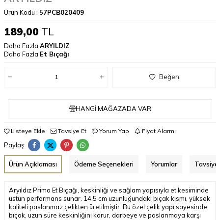
Ürün Kodu :
57PCB020409
189,00
TL
Daha Fazla
ARYILDIZ
Daha Fazla
Et Bıçağı
Beğen
HANGI MAĞAZADA VAR
Listeye Ekle
Tavsiye Et
Yorum Yap
Fiyat Alarmı
Paylaş
Ürün Açıklaması
Ödeme Seçenekleri
Yorumlar
Tavsiye 
Aryıldız Primo Et Bıçağı, keskinliği ve sağlam yapısıyla et kesiminde
üstün performans sunar. 14,5 cm uzunluğundaki bıçak kısmı, yüksek
kaliteli paslanmaz çelikten üretilmiştir. Bu özel çelik yapı sayesinde
bıçak, uzun süre keskinliğini korur, darbeye ve paslanmaya karşı