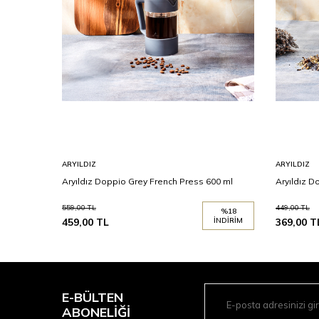
ARYILDIZ
ARYILDIZ
Aryıldız Doppio Grey French Press 600 ml
Aryıldız D
559,00
TL
449,00
TL
%
18
459,00
TL
İNDIRIM
369,00
T
E-BÜLTEN
ABONELIĞI