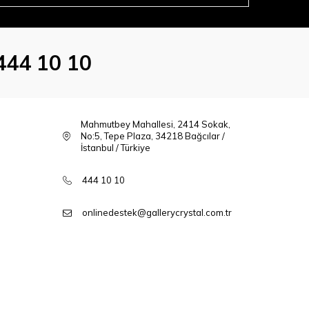
444 10 10
Mahmutbey Mahallesi, 2414 Sokak,
No:5, Tepe Plaza, 34218 Bağcılar /
İstanbul / Türkiye
444 10 10
onlinedestek@gallerycrystal.com.tr