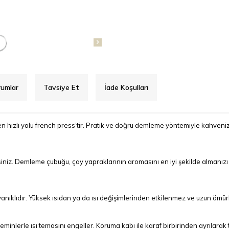
rumlar
Tavsiye Et
İade Koşulları
 hızlı yolu french press’tir. Pratik ve doğru demleme yöntemiyle kahvenizin
iniz. Demleme çubuğu, çay yapraklarının aromasını en iyi şekilde almanızı 
ıklıdır. Yüksek ısıdan ya da ısı değişimlerinden etkilenmez ve uzun ömür
minlerle ısı temasını engeller. Koruma kabı ile karaf birbirinden ayrılarak t