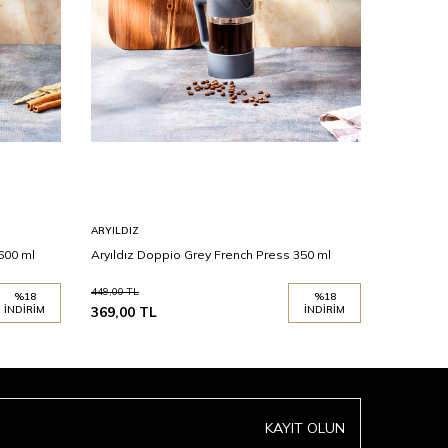
ARYILDIZ
ARYILDIZ
600 ml
Aryıldız Doppio Grey French Press 350 ml
Aryıldız 
449,00
TL
%
18
%
18
İNDIRIM
369,00
TL
İNDIRIM
939,00
T
KAYIT OLUN