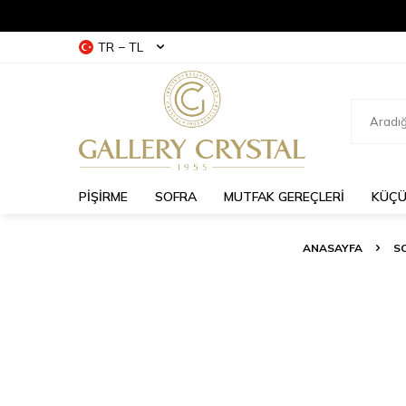
TR − TL
PİŞİRME
SOFRA
MUTFAK GEREÇLERİ
KÜÇÜ
ANASAYFA
S