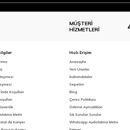
MÜŞTERI
HIZMETLERI
ilgiler
Hızlı Erişim
ımız
Anasayfa
da
Yeni Ürünler
zleşmesi
İndirimdekiler
leşmesi
Sepetim
 İade Koşulları
Blog
oşulları
Çerez Politikası
 Güvenlik
Ödeme Ayrıcalıkları
nlatma Metni
Sık Sorulan Sorular
ystal de Kariyer
Whatsapp Aydınlatma Metni
i Başvuru Formu
İletişim