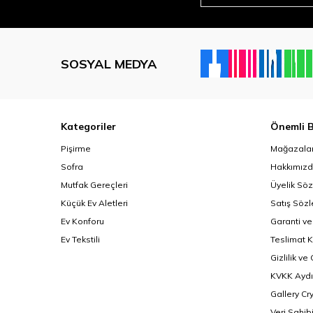
SOSYAL MEDYA
Kategoriler
Önemli B
Pişirme
Mağazalar
Sofra
Hakkımız
Mutfak Gereçleri
Üyelik Sö
Küçük Ev Aletleri
Satış Söz
Ev Konforu
Garanti ve
Ev Tekstili
Teslimat K
Gizlilik ve
KVKK Aydı
Gallery Cr
Veri Sahib