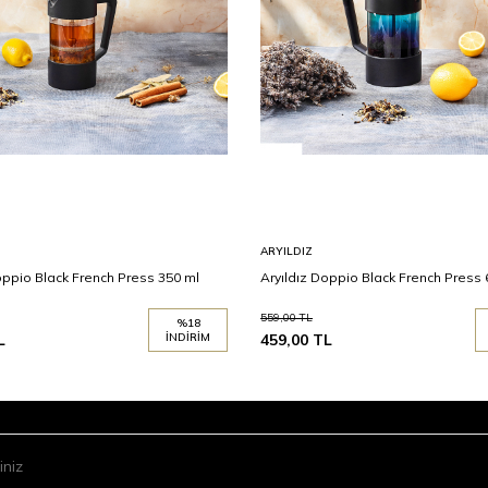
ARYILDIZ
oppio Black French Press 350 ml
Aryıldız Doppio Black French Press 
559,00
TL
%
18
L
İNDIRIM
459,00
TL