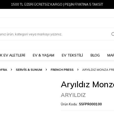
1500 TL ÜZERİ ÜCRETSİZ KARGO | PEŞİN FİYATINA 5 TAKSİT
K EV ALETLERİ
EV & YAŞAM
EV TEKSTİLİ
BLOG
MA
OFRA
SERVIS & SUNUM
FRENCH PRESS
ARYILDIZ MONZA FR
Aryıldız Monz
ARYILDIZ
Ürün Kodu :
55FPR000100