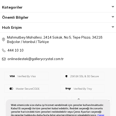
Kategoriler
Önemli Bilgiler
Hızlı Erişim
Mahmutbey Mahallesi, 2414 Sokak, No:5, Tepe Plaza, 34218
Bağcılar / İstanbul / Türkiye
444 10 10
onlinedestek@gallerycrystal.com.tr
Web sitemizde size daha iyi hizmet verebilmek için çerezler kullanılmaktadır.
Kabul Et seçeneği ile tüm çerezleri kabul edebilir, Reddet seçeneği ile zorunlu
çerezler haricindeki tüm çerezleri reddedebilir veya Çerez Ayarları seçeneği
ile çerezler hakkında daha fazla bilgi alıp tercihlerinizi yönetebilirsiniz.
Çerez