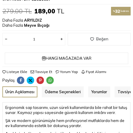
279,00
TL
189,00
TL
32
%
İndirim
Daha Fazla
ARYILDIZ
Daha Fazla
Meyve Bıçağı
Beğen
HANGI MAĞAZADA VAR
Listeye Ekle
Tavsiye Et
Yorum Yap
Fiyat Alarmı
Paylaş
Ürün Açıklaması
Ödeme Seçenekleri
Yorumlar
Tavsiye 
Ergonomik sap tasarımı, uzun süreli kullanımlarda bile rahat bir tutuş
sunar. Kaymaz yapısı sayesinde güvenli kullanım imkânı verir.
Şık ve modern görünümüyle hem profesyonel mutfaklarda hem de
ev kullanımında estetik bir dokunuş yaratır.