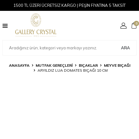
1500 TL ÜZERİ ÜCRETSİZ KARGO | PEŞİN FİYATINA 5 TAKSİT
0
ARA
ANASAYFA
MUTFAK GEREÇLERİ
BIÇAKLAR
MEYVE BIÇAĞI
ARYILDIZ LUA DOMATES BIÇAĞI 10 CM