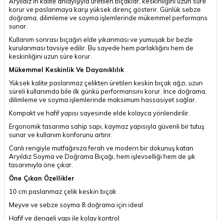
Aryıldız’ın kalite anlayışıyla üretilen bıçaklar, keskinliğini uzun süre
korur ve paslanmaya karşı yüksek direnç gösterir. Günlük sebze
doğrama, dilimleme ve soyma işlemlerinde mükemmel performans
sunar.
Kullanım sonrası bıçağın elde yıkanması ve yumuşak bir bezle
kurulanması tavsiye edilir. Bu sayede hem parlaklığını hem de
keskinliğini uzun süre korur.
Mükemmel Keskinlik Ve Dayanıklılık
Yüksek kalite paslanmaz çelikten üretilen keskin bıçak ağzı, uzun
süreli kullanımda bile ilk günkü performansını korur. İnce doğrama,
dilimleme ve soyma işlemlerinde maksimum hassasiyet sağlar.
Kompakt ve hafif yapısı sayesinde elde kolayca yönlendirilir.
Ergonomik tasarıma sahip sapı, kaymaz yapısıyla güvenli bir tutuş
sunar ve kullanım konforunu artırır.
Canlı rengiyle mutfağınıza ferah ve modern bir dokunuş katan
Aryıldız Soyma ve Doğrama Bıçağı, hem işlevselliği hem de şık
tasarımıyla öne çıkar.
Öne Çıkan Özellikler
10 cm paslanmaz çelik keskin bıçak
Meyve ve sebze soyma & doğrama için ideal
Hafif ve dengeli yapı ile kolay kontrol