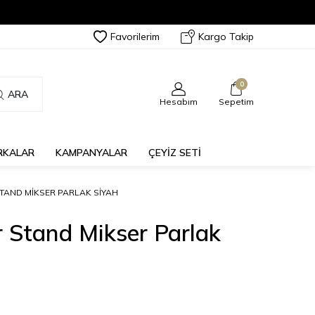
Favorilerim
Kargo Takip
0
ARA
Hesabım
Sepetim
RKALAR
KAMPANYALAR
ÇEYİZ SETİ
STAND MIKSER PARLAK SIYAH
r Stand Mikser Parlak