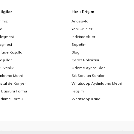
ilgiler
Hızlı Erişim
ımız
Anasayfa
da
Yeni Ürünler
zleşmesi
İndirimdekiler
leşmesi
Sepetim
 İade Koşulları
Blog
oşulları
Çerez Politikası
 Güvenlik
Ödeme Ayrıcalıkları
nlatma Metni
Sık Sorulan Sorular
ystal de Kariyer
Whatsapp Aydınlatma Metni
i Başvuru Formu
İletişim
endirme Formu
Whatsapp Kanalı