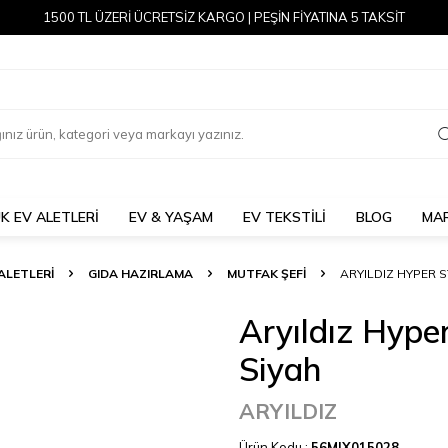
1500 TL ÜZERİ ÜCRETSİZ KARGO | PEŞİN FİYATINA 5 TAKSİT
K EV ALETLERİ
EV & YAŞAM
EV TEKSTİLİ
BLOG
MA
ALETLERI
GIDA HAZIRLAMA
MUTFAK ŞEFI
ARYILDIZ HYPER 
Aryıldız Hype
Siyah
ARYILDIZ
Ürün Kodu :
56MIX015028