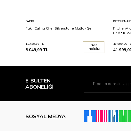
FAKIR
KITCHENAI
Fakir Culina Chef Silverstone Mutfak Şefi
KitchenAid
Red 5KSM
11.499,99
TL
49.999,00
T
%
30
8.049,99
TL
İNDIRIM
41.999,0
E-BÜLTEN
ABONELIĞI
SOSYAL MEDYA