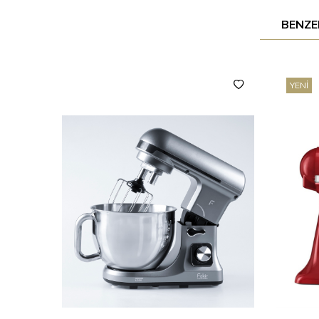
BENZE
YENI