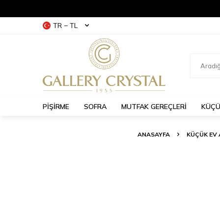
TR − TL
PİŞİRME
SOFRA
MUTFAK GEREÇLERİ
KÜÇÜ
ANASAYFA
KÜÇÜK EV 