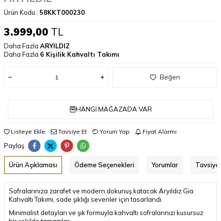
Ürün Kodu :
58KKT000230
3.999,00
TL
Daha Fazla
ARYILDIZ
Daha Fazla
6 Kişilik Kahvaltı Takımı
Beğen
HANGI MAĞAZADA VAR
Listeye Ekle
Tavsiye Et
Yorum Yap
Fiyat Alarmı
Paylaş
Ürün Açıklaması
Ödeme Seçenekleri
Yorumlar
Tavsiye 
Sofralarınıza zarafet ve modern dokunuş katacak Aryıldız Gia
Kahvaltı Takımı, sade şıklığı sevenler için tasarlandı.
Minimalist detayları ve şık formuyla kahvaltı sofralarınızı kusursuz
bir şekilde tamamlar.