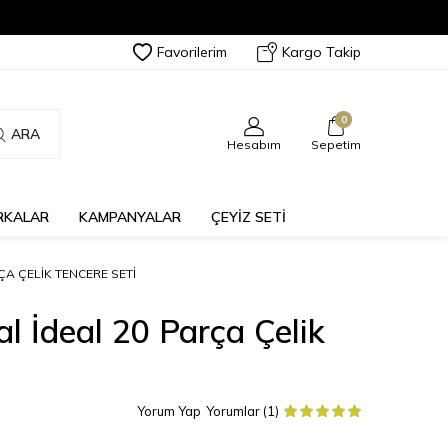
Favorilerim
Kargo Takip
0
ARA
Hesabım
Sepetim
RKALAR
KAMPANYALAR
ÇEYİZ SETİ
ÇA ÇELIK TENCERE SETI
al İdeal 20 Parça Çelik
Yorum Yap
Yorumlar (1)