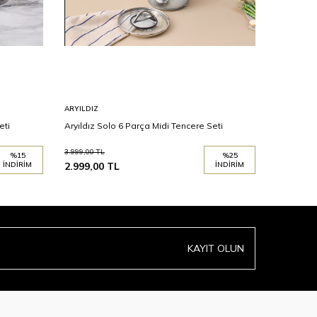
ARYILDIZ
ARYILDIZ
eti
Aryıldız Solo 6 Parça Midi Tencere Seti
Aryıldız S
3.999,00
TL
22.999,00
T
%
15
%
25
İNDIRIM
2.999,00
TL
İNDIRIM
14.999,0
KAYIT OLUN