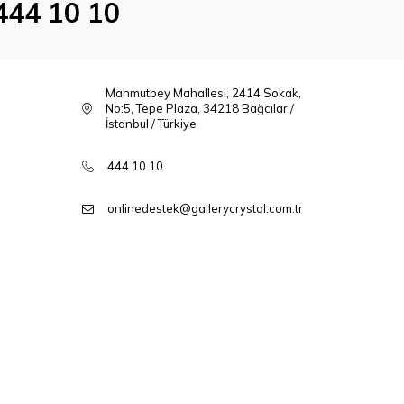
444 10 10
Mahmutbey Mahallesi, 2414 Sokak,
No:5, Tepe Plaza, 34218 Bağcılar /
İstanbul / Türkiye
444 10 10
onlinedestek@gallerycrystal.com.tr