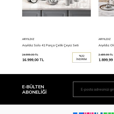
ARYILDIZ
ARYILDIZ
Aryıldız Solo 41 Parça Çelik Çeyiz Seti
Aryıldız O
24.999,00
TL
2.499,99
TL
%
32
16.999,00
TL
İNDIRIM
1.899,99
E-BÜLTEN
ABONELIĞI