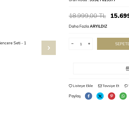
18.999,00
TL
15.69
Daha Fazla
ARYILDIZ
SEPETE
Listeye Ekle
Tavsiye Et
Paylaş