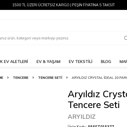
1500 TL ÜZERİ ÜCRETSİZ KARGO | PEŞİN FİYATINA 5 TAKSİT
K EV ALETLERİ
EV & YAŞAM
EV TEKSTİLİ
BLOG
MA
ME
TENCERE
TENCERE SETI
ARYILDIZ CRYSTAL İDEAL 20 PAR
Aryıldız Cryst
Tencere Seti
ARYILDIZ
Ürün Kodu :
55SET015377