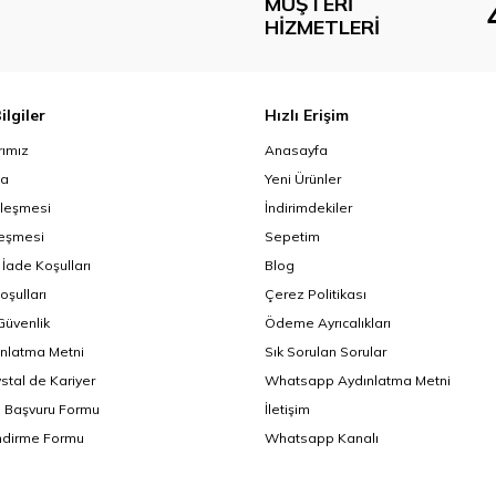
MÜŞTERI
HIZMETLERI
ilgiler
Hızlı Erişim
ımız
Anasayfa
da
Yeni Ürünler
zleşmesi
İndirimdekiler
leşmesi
Sepetim
 İade Koşulları
Blog
oşulları
Çerez Politikası
 Güvenlik
Ödeme Ayrıcalıkları
nlatma Metni
Sık Sorulan Sorular
ystal de Kariyer
Whatsapp Aydınlatma Metni
i Başvuru Formu
İletişim
endirme Formu
Whatsapp Kanalı