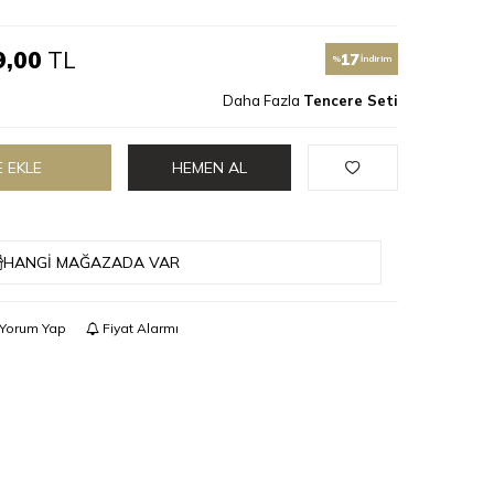
9,00
TL
17
%
İndirim
Daha Fazla
Tencere Seti
 EKLE
HEMEN AL
HANGI MAĞAZADA VAR
Yorum Yap
Fiyat Alarmı