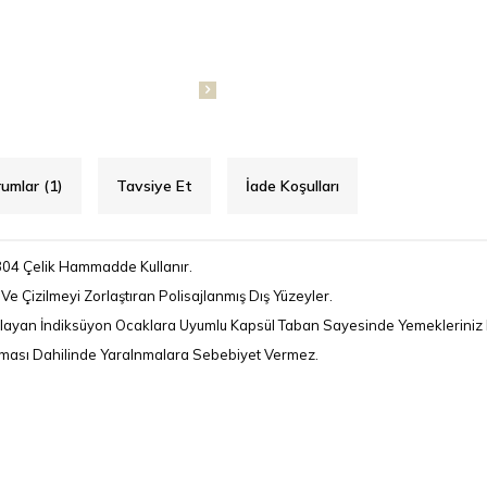
umlar (1)
Tavsiye Et
İade Koşulları
ı 304 Çelik Hammadde Kullanır.
Ve Çizilmeyi Zorlaştıran Polisajlanmış Dış Yüzeyler.
ğlayan İndiksüyon Ocaklara Uyumlu Kapsül Taban Sayesinde Yemekleriniz 
lması Dahilinde Yaralnmalara Sebebiyet Vermez.