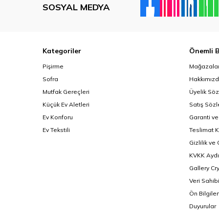
SOSYAL MEDYA
Kategoriler
Önemli B
Pişirme
Mağazalar
Sofra
Hakkımız
Mutfak Gereçleri
Üyelik Sö
Küçük Ev Aletleri
Satış Söz
Ev Konforu
Garanti ve
Ev Tekstili
Teslimat K
Gizlilik ve
KVKK Aydı
Gallery Cr
Veri Sahib
Ön Bilgil
Duyurular