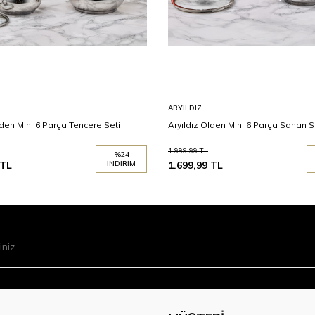
ARYILDIZ
lden Mini 6 Parça Tencere Seti
Aryıldız Olden Mini 6 Parça Sahan S
1.999,99
TL
%
24
TL
İNDIRIM
1.699,99
TL