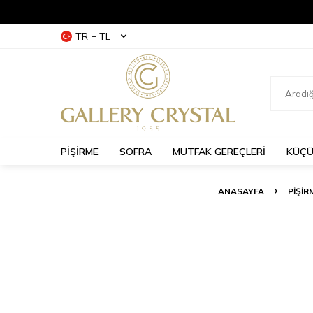
TR − TL
PİŞİRME
SOFRA
MUTFAK GEREÇLERİ
KÜÇÜ
ANASAYFA
PİŞİR