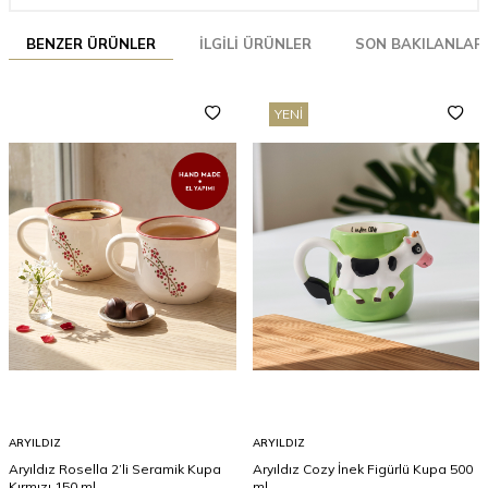
BENZER ÜRÜNLER
İLGILI ÜRÜNLER
SON BAKILANLAR
YENI
ARYILDIZ
ARYILDIZ
Aryıldız Rosella 2’li Seramik Kupa
Aryıldız Cozy İnek Figürlü Kupa 500
Kırmızı 150 ml
ml