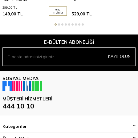
299,00
TL
%
50
149,00
TL
İNDIRIM
529,00
TL
E-BÜLTEN ABONELIĞI
KAYIT OLUN
SOSYAL MEDYA
MÜŞTERI HIZMETLERI
444 10 10
Kategoriler