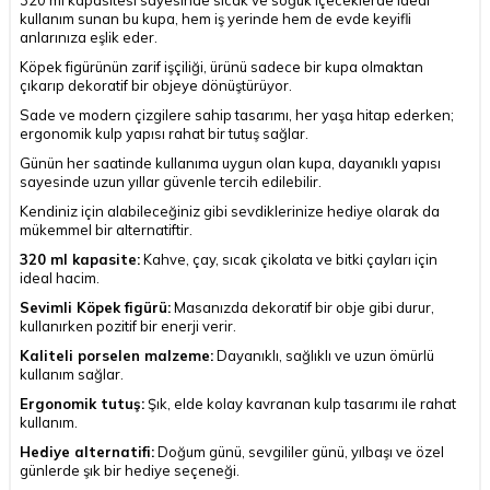
kullanım sunan bu kupa, hem iş yerinde hem de evde keyifli
anlarınıza eşlik eder.
Köpek figürünün zarif işçiliği, ürünü sadece bir kupa olmaktan
çıkarıp dekoratif bir objeye dönüştürüyor.
Sade ve modern çizgilere sahip tasarımı, her yaşa hitap ederken;
ergonomik kulp yapısı rahat bir tutuş sağlar.
Günün her saatinde kullanıma uygun olan kupa, dayanıklı yapısı
sayesinde uzun yıllar güvenle tercih edilebilir.
Kendiniz için alabileceğiniz gibi sevdiklerinize hediye olarak da
mükemmel bir alternatiftir.
320 ml kapasite:
Kahve, çay, sıcak çikolata ve bitki çayları için
ideal hacim.
Sevimli Köpek figürü:
Masanızda dekoratif bir obje gibi durur,
kullanırken pozitif bir enerji verir.
Kaliteli porselen malzeme:
Dayanıklı, sağlıklı ve uzun ömürlü
kullanım sağlar.
Ergonomik tutuş:
Şık, elde kolay kavranan kulp tasarımı ile rahat
kullanım.
Hediye alternatifi:
Doğum günü, sevgililer günü, yılbaşı ve özel
günlerde şık bir hediye seçeneği.