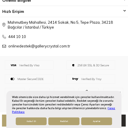
Önemli Bilgiler
Hızlı Erişim
Mahmutbey Mahallesi, 2414 Sokak, No:5, Tepe Plaza, 34218
Bağcılar / İstanbul / Türkiye
444 10 10
onlinedestek@gallerycrystal.com.tr
Web sitemizde size daha iyi hizmet verebilmek için çerezler kullanılmaktadır.
Kabul Et seçeneği ile tüm çerezleri kabul edebilir, Reddet seçeneği ile zorunlu
çerezler haricindeki tüm çerezleri reddedebilir veya Çerez Ayarları seçeneği
ile çerezler hakkında daha fazla bilgi alıp tercihlerinizi yönetebilirsiniz.
Çerez
Politikası
SEPETE EKLE
HEMEN AL
Kabul Et
Reddet
Ayarlar