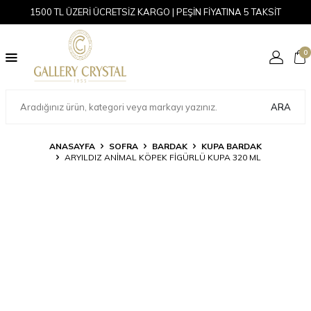
1500 TL ÜZERİ ÜCRETSİZ KARGO | PEŞİN FİYATINA 5 TAKSİT
0
ARA
ANASAYFA
SOFRA
BARDAK
KUPA BARDAK
ARYILDIZ ANIMAL KÖPEK FIGÜRLÜ KUPA 320 ML