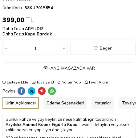
Ürün Kodu :
58KUP015854
399,00
TL
Daha Fazla
ARYILDIZ
Daha Fazla
Kupa Bardak
Beğen
HANGI MAĞAZADA VAR
Listeye Ekle
Tavsiye Et
Yorum Yap
Fiyat Alarmı
Paylaş
Ürün Açıklaması
Ödeme Seçenekleri
Yorumlar
Tavsiye 
Günlük kahve ve çay keyfinize neşe katmak için tasarlanan
Aryıldız Animal Köpek Figürlü Kupa
, sevimli detayları ve yüksek
kalite porselen yapısıyla öne çıkıyor.
320 ml kapasitesi sayesinde sıcak ve soğuk içeceklerde ideal