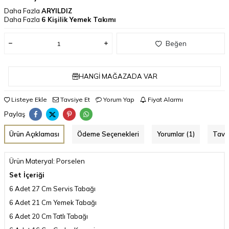
Daha Fazla
ARYILDIZ
Daha Fazla
6 Kişilik Yemek Takımı
Beğen
HANGI MAĞAZADA VAR
Listeye Ekle
Tavsiye Et
Yorum Yap
Fiyat Alarmı
Paylaş
Ürün Açıklaması
Ödeme Seçenekleri
Yorumlar (1)
Tavs
Ürün Materyal: Porselen
Set İçeriği
6 Adet 27 Cm Servis Tabağı
6 Adet 21 Cm Yemek Tabağı
6 Adet 20 Cm Tatlı Tabağı