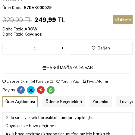
Ürün Kodu :
57KVK000029
329,99
TL
249,99
TL
24
%
İndirim
Daha Fazla
AROW
Daha Fazla
Kavanoz
Beğen
HANGI MAĞAZADA VAR
Listeye Ekle
Tavsiye Et
Yorum Yap
Fiyat Alarmı
Paylaş
Ürün Açıklaması
Ödeme Seçenekleri
Yorumlar
Tavsiye 
Gıda sınıfı yüksek borosilikat camdan yapılmıştır.
Dayanıklı ve hava geçirmez.
Akıllı hava geçirmez kavanozlar, mutfağınız için harika ek